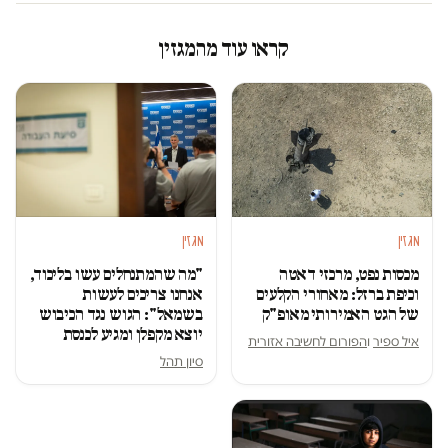
קראו עוד מהמגזין
מגזין
מגזין
מכסות נפט, מרכזי דאטה
"מה שהמתנחלים עשו בליכוד,
וכיפת ברזל: מאחורי הקלעים
אנחנו צריכים לעשות
של הגט האמירותי מאופ"ק
בשמאל": הגוש נגד הכיבוש
יוצא מקפלן ומגיע לכנסת
איל ספיר
ו
הפורום לחשיבה אזורית
סיון תהל