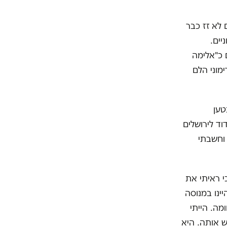
 לא זז כבר
ניים.
 כ"אלימה
ימוני הלם
וק, צריך לחסום את נתיבי איילון. גם בהפגנה של 1996 נטען
וק. הייתי בת 15. הגעתי מאשדוד לירושלים
וחשבתי
י ראיתי את
ינו במנוסה
 דודתי מדלגת כמו ילדה בת 12 מעל לחומה. הייתי
 אותה. היא