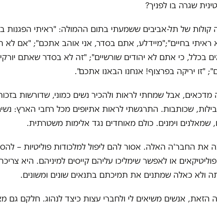
נית שגרה בו לפניך?
 קולות של תל-אביבים ששמעתי בתום ההמולה: "ראיתי הפגנות בחי
ראיתי בחיים";"מיידלע, אתם בסדר, אני אוהב אתכם"; "אם לא ה
ם בכלל, כי אתם לא יהודים שורשיים"; "זה לא בסדר שאתם יורקי
; "זו יריקה בפרצוף! אנחנו הבאנו אתכם".
מדכאים, אבל שמחתי לראות ולהכיר נשים כמוני, שדורשות בזכות
בילות, שכותבות. התרגשתי לראות אתיופים מכל רחבי הארץ: נשים
ם, שמאלנים וימנים. כולם מאוחדים נגד אלימות משטרתית.
את החבר'ה האלה. אסור להם ליפול למלכודות פוליטיות – להסת
וליטיקאים או לאפשר שימליכו עליהם קייסים למיניהם. היא צריכה
ה ולא כאלה שמתנים את תמיכתם בתנאים שונים ומשונים.
הזאת, אנשים משיאים לי ולחברי עצות כיצד לנהוג. חלקם גם מצ