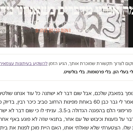
ה אנחנו מדברים כשאנחנו מדב
תפסיקו להסתכל מהצד ולצקצק ב
אפרת ירדאי
·
המקום הכי חם בגיהנום
·
07.06.2015
·
זמן קריאה 
במקום לצרוך תקשורת שמוכרת אותך, הגיע הזמן
להשקיע בעיתונות עצמאית
י בעלי הון. בלי פרסומות. בלי בולשיט.
תומך במאבק שלכם, אבל שום דבר לא ישתנה כל עוד אנחנו שולטי
כך אמר לי גבר כבן 60 באחת מפינות הרחוב סביב כיכר רבין, בדי
לנוח מבריחה מרימוני הלם בהפגנה הגדולה ב-3.5. עניתי לו כי שו
בר על גזענות וכיבוש של עם אחר, בתנאי שזה לא פוגע באף אחת
 שלו. הצטערתי שלא שאלתי אותו, האם היית מוכן לפנות את ביתו