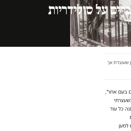
רים על סולידריות
לשון
4 דק׳
שעובדת אך
ם בעם אחר",
וק כשעצרתי
ם דבר לא ישתנה כל עוד
 למען