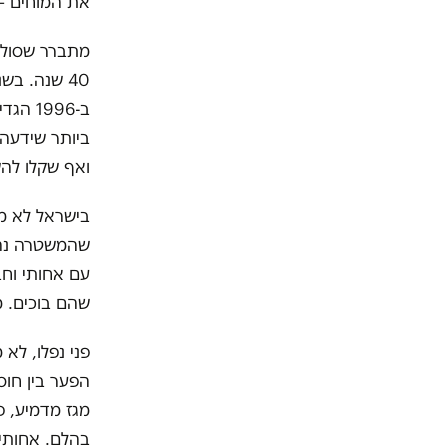
את המוחים – 
מתברר שסולידר
ב-996
ביותר שידעה י
ואף שקלו להש
עם אחותי וחב
שהם בוכים. מ
פני נפלו, לא
הפער בין חוס
בהלם. אחותי