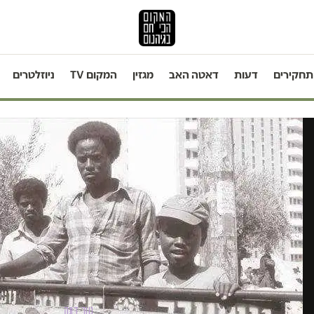
תחקירים
דעות
דאטה האב
מגזין
המקום TV
ניוזלטרים
טור דעה