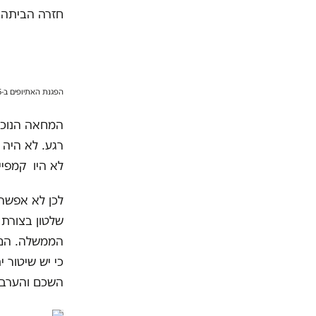
חזרה הביתה 
הפגנת האתיופים ב-3.5. כך נראה שיטור יתר. וידאו: יואל הרצברג
רגע. לא היה א
לא היו קמפיינ
לכן לא אפשר 
שלטון בצורת 
הממשלה. הם 
כי יש שיטור 
השכם והערב ע