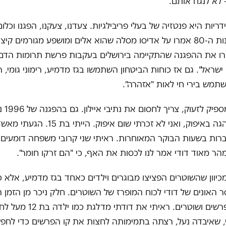
לא לנגח אותם.
יות היא פנטזיה של בעלי פריבילגיות. צעדנו, צעקנו, הפגנו וכלום
40 שנה. בשנות ה-80 אמרו על אדיסו מסלה שהוא אלים ומושפע מגורמים קיצו
1 הגדירו את ההפגנה שהתקיימה בירושלים בעקבות פרשת תרומות הדם
שראל". גם אז כוחות הביטחון השתמשו בגז מדמיע, רימוני גומי, ר
תמש בירי חי לאות "אזהרה".
בישראל לא מספיק לזע
שהמשטרה נהגה באיפוק, ואני לא זכרתי שום איפ
רות בשעות הבוקר המאוחרות. ראיתי שני קרובי משפחה דומעים 
הר מאוד דודי אמר לנו לכסות את האף, כי "הם זרקו חומר".
 מכיוון שהשוטרים הפציצו מבוגרים וילדים כאחד בגז מדמיע, אלא כ
ר האונים של דודי לכוח המופרז של השוטרים. חלק ניכר מן הזמן הי
מגז מדמיע, פרשים ושוטרים. ראיתי את
, שאיבדה נעל, רצתה בתמימותה לחצות את קו הפרשים כדי לחפש