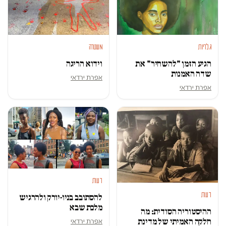
משטרה
גלריות
וידוא הריגה
הגיע הזמן "להשחיר" את
שדה האמנות
אפרת ירדאי
אפרת ירדאי
דעות
דעות
להסתובב בניו-יורק ולהרגיש
מלכת שבא
ההיסטוריה הסודית: מה
חלקה האמיתי של מדינת
אפרת ירדאי