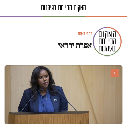
כתבי המקום
אפרת ירדאי
חם