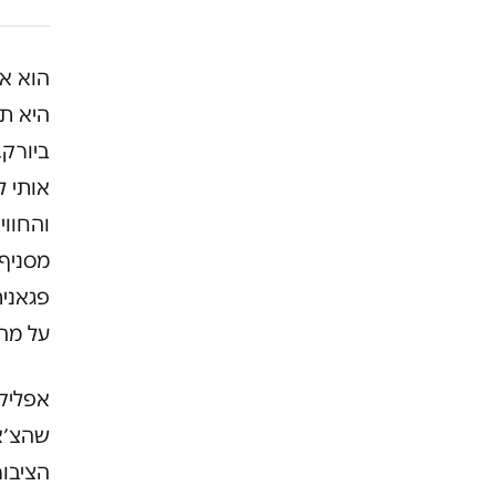
הוא או
היא תת
ביורק,
אותי ל
מסניף
פגאנית
על מה 
אפליקצ
שהצ׳אט
הציבור