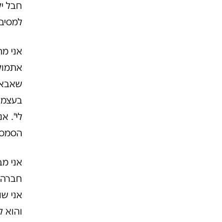
חבל יל
למסיבה
אני מת
אתמול?
שאבא ש
בעצמו.
לי". א
הסמס ע
אני מב
אני שו
והוא ל