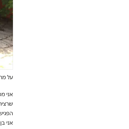
על מה 
אני מפ
שרציתי