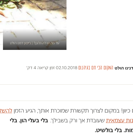
על מה יש להתלונן? | ג'ייסון דנינו הולט
דנינו הולט
·
המקום הכי חם בגיהנום
·
02.10.2018
·
זמן קריאה 4 דק׳
כיוון! במקום לצרוך תקשורת שמוכרת אותך, הגיע הזמן
להשק
נות עצמאית
שעובדת אך ורק בשבילך.
בלי בעלי הון. בלי
ת. בלי בולשיט.