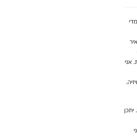
מדי
יר
ר מסודרת. אני
זיה.
 יתכן
י