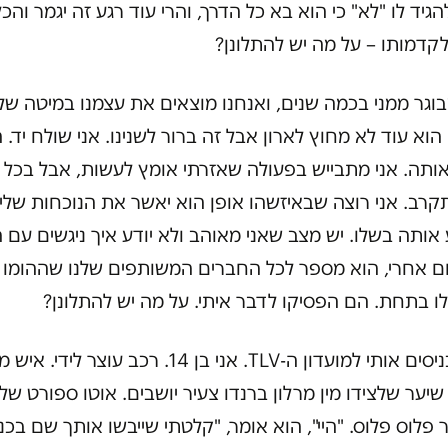
הגיד לו "לא" כי הוא בא כל הדרך, והרי עוד רגע זה יגמר והכל
לקדמותו – על מה יש להתלונן?
וגר ממני בכמה שנים, ואנחנו מוצאים את עצמנו במיטה שלו
ן 14. הוא עוד לא מחוץ לארון אבל זה ברור לשנינו. אני שולח יד. 
אותה. אני מתבייש בפעולה שאזרתי אומץ לעשות, אבל בכל 
קרב. אני רוצה שבאיזשהו אופן הוא יאשר את הנוכחות שלי
 אותה בשלו. יש מצב שאני מאוהב ולא יודע איך ניגשים עם 
ום אחרי, הוא מספר לכל החברים המשותפים שלנו שההומו 
ו בתחת. הם הפסיקו לדבר איתי. על מה יש להתלונן?
לא מכניסים אותי למועדון ה-TLV. אני בן 14. רכב עוצר לידי
שיער שלצידו מין מרלון ברנדו צעיר יושבים. אוטו ספורט של
 פלוס פלוס. "היי", הוא אומר, "קלטתי שייבשו אותך שם בכנ