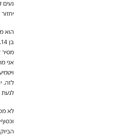
נעים ל
יחזור 
הוא מב
ב
מסיר 
אני מת
ויטמיע
לזה. י
לגעת ל
וכסוף 
הביוקר