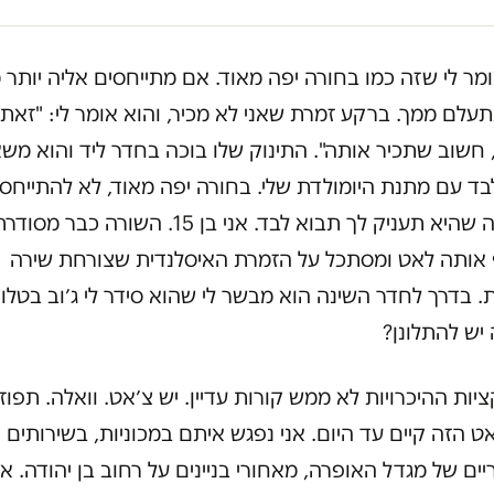
מר לי שזה כמו בחורה יפה מאוד. אם מתייחסים אליה יותר 
עלם ממך. ברקע זמרת שאני לא מכיר, והוא אומר לי: "זאת
 חשוב שתכיר אותה". התינוק שלו בוכה בחדר ליד והוא משא
בד עם מתנת היומולדת שלי. בחורה יפה מאוד, לא להתייחס
והחוויה שהיא תעניק לך תבוא לבד. אני בן 15. השורה כב
 אותה לאט ומסתכל על הזמרת האיסלנדית שצורחת שירה
. בדרך לחדר השינה הוא מבשר לי שהוא סידר לי ג׳וב בטלווי
יש להתלונן?
יות ההיכרויות לא ממש קורות עדיין. יש צ׳אט. וואלה. תפוז.
 הזה קיים עד היום. אני נפגש איתם במכוניות, בשירותים
יים של מגדל האופרה, מאחורי בניינים על רחוב בן יהודה. אנ