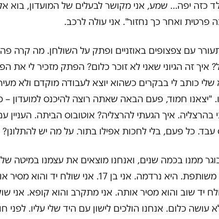
ד כזה יפה… שמע, אני מקושר לבעלים של המועדון, בוא אלי
 פרטית ואחר כך נחזור". אני עולה לרכב.
עורר עם צפצופים באוזניים ופתק על השולחן. מה קרה פה
 איך זה הגיוני שאני לא זוכר כלום? הפתק מזכיר לי את ה
לי כותב לי בבקרים כשהוא יוצא לעבודה מוקדם ולא מעיר 
 "יצאנו חמוד, פעם הבאה שאתה רוצה להיכנס למועדון – 
ני בהרצליה. איך הגעתי להרצליה? אוטובוס הביתה. העניין עם
בד. כל פעם, בלי לחכות אפילו בתור. על מה יש להתלונן?
וגר ממנו בכמה שנים, ואנחנו מוצאים את עצמנו במיטה של
חברה משותפת. היא נרדמה. אני בן 17. אני שולח יד והוא מס
לח יד שוב והוא מסיר אותה. אני מתקרב והוא קופא. אני שול
א עושה כלום. אנחנו הולכים לישון עם היד שלי עליו. לפני ח