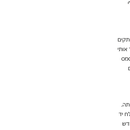
פתקים
אותי
סמס
יר אותה.
ח יד
ודש