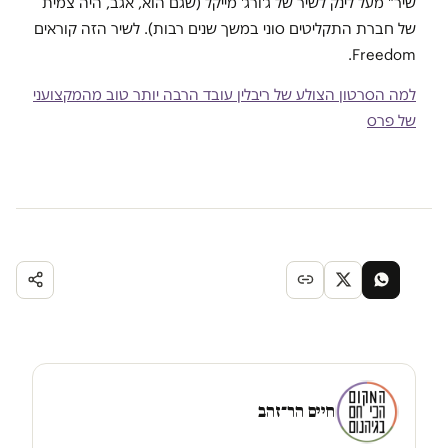
שיר" מעל לינק לשיר של ג'ורג' מייקל (שגם הוא, אגב, היה צמית
של חברת התקליטים סוני במשך שנים רבות). לשיר הזה קוראים
Freedom.
למה הסרטון הצולע של ריבלין עובד הרבה יותר טוב מהמקצועני
של פרס
חיים הר־זהב