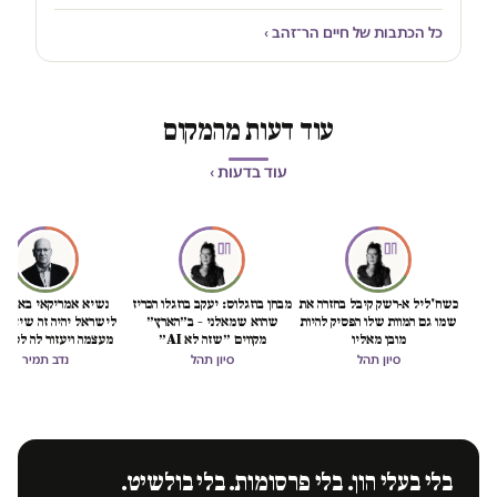
כל הכתבות של חיים הר־זהב ›
עוד דעות מהמקום
עוד בדעות ›
כשח'ליל א-רשק קיבל בחזרה את
מבחן בוזגלוס: יעקב בוזגלו הכריז
נשיא אמריקאי באמת ט
שמו גם המוות שלו הפסיק להיות
שהוא שמאלני – ב״הארץ״
לישראל יהיה זה שיציל 
מובן מאליו
מקווים ״שזה לא AI״
מעצמה ויעזור לה לסיים
הכיבוש
סיון תהל
סיון תהל
נדב תמיר
בלי בעלי הון. בלי פרסומות. בלי בולשיט.