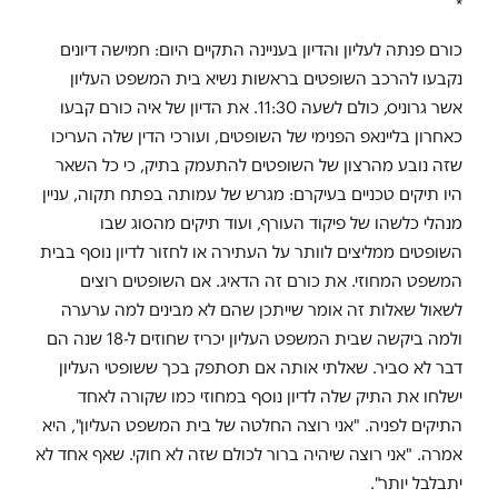
*
כורם פנתה לעליון והדיון בעניינה התקיים היום: חמישה דיונים
נקבעו להרכב השופטים בראשות נשיא בית המשפט העליון
אשר גרוניס, כולם לשעה 11:30. את הדיון של איה כורם קבעו
כאחרון בליינאפ הפנימי של השופטים, ועורכי הדין שלה העריכו
שזה נובע מהרצון של השופטים להתעמק בתיק, כי כל השאר
היו תיקים טכניים בעיקרם: מגרש של עמותה בפתח תקוה, עניין
מנהלי כלשהו של פיקוד העורף, ועוד תיקים מהסוג שבו
השופטים ממליצים לוותר על העתירה או לחזור לדיון נוסף בבית
המשפט המחוזי. את כורם זה הדאיג. אם השופטים רוצים
לשאול שאלות זה אומר שייתכן שהם לא מבינים למה ערערה
ולמה ביקשה שבית המשפט העליון יכריז שחוזים ל-18 שנה הם
דבר לא סביר. שאלתי אותה אם תסתפק בכך ששופטי העליון
ישלחו את התיק שלה לדיון נוסף במחוזי כמו שקורה לאחד
התיקים לפניה. "אני רוצה החלטה של בית המשפט העליון", היא
אמרה. "אני רוצה שיהיה ברור לכולם שזה לא חוקי. שאף אחד לא
יתבלבל יותר".