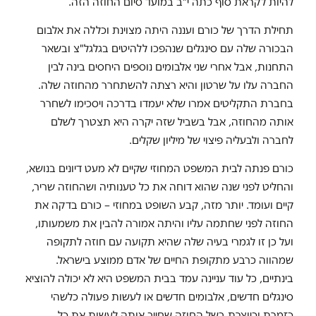
להיות לקראת סוף כתה י"ב במועד סיום החוזה הזה.
תחילת הדרך של כורם ועננה היתה מצוינת וכללה את אלבום
הבכורה שלה עם סינגלים שנהפכו ללהיטים בגלגל"צ ובשאר
התחנות, אבל אחרי שני אלבומים נוספים היחסים בינה לבין
החברה עלו על שרטון והיא רצתה להשתחרר מהחוזה שלה.
בחברת התקליטים אמרו שלא יעמדו בדרכה ויסכימו לשחרר
אותה מהחוזה, אבל בשביל שזה יקרה היא תצטרך לשלם
לחברה ולבעליה פיצוי של מיליון שקלים.
כורם פנתה לבית המשפט המחוזי שקיים לא מעט דיונים בנושא,
והחליט לפני שנה שהוא דוחה את כל טענותיה ושהחוזה שריר,
קיים ועומד. יותר מזה, קבע השופט במחוזי – כורם בדקה את
החוזה לפני שחתמה עליו והיתה אמורה להבין את משמעותו,
ועל כן זו לגמרי בעיה שלה שהיא תקועה עם חוזה לתקופה
שמהווה כרבע מתקופת החיים של אדם ממוצע בישראל.
בינתיים, כל עוד עניינה עמד בבית המשפט היא לא יכולה להוציא
סינגלים חדשים, אלבומים חדשים או לעשות פעולה כלשהי
כזמרת וכיוצרת בשל החוזה שחייב אותה לעשות את כל