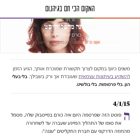
טור דעה
הצמיתה מהפלייליסט
כשאיה כורם יצאה לחופשי
חיים הר־זהב
·
·
02.10.2014
·
זמן קריאה 5 דק׳
המקום הכי חם בגיהנום
משנים כיוון! במקום לצרוך תקשורת שמוכרת אותך, הגיע הזמן
להשקיע בעיתונות עצמאית
שעובדת אך ורק בשבילך.
בלי בעלי
הון. בלי פרסומות. בלי בולשיט.
4/1/15
ה
פוסט הזה שפרסמה היום איה כורם בפייסבוק שלה, מסמל
את סופו של התהליך המייגע שעברה עד לשחרורה
מהחוזה הדרקוני עם חברת התקליטים "עננה":