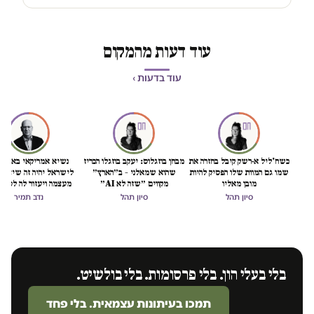
עוד דעות מהמקום
עוד בדעות ›
כשח'ליל א-רשק קיבל בחזרה את
מבחן בוזגלוס: יעקב בוזגלו הכריז
נשיא אמריקאי באמת ט
שמו גם המוות שלו הפסיק להיות
שהוא שמאלני – ב״הארץ״
לישראל יהיה זה שיציל 
מובן מאליו
מקווים ״שזה לא AI״
מעצמה ויעזור לה לסיים
הכיבוש
סיון תהל
סיון תהל
נדב תמיר
בלי בעלי הון. בלי פרסומות. בלי בולשיט.
תמכו בעיתונות עצמאית. בלי פחד