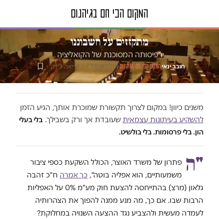
טור דעה
מתקזזים על חשבוננו
רפיסותה המסוכנת של הקואליציה
חובב ינאי
·
·
17.08.2014
·
זמן קריאה 3 דק׳
המקום הכי חם בגיהנום
משנים כיוון! במקום לצרוך תקשורת שמוכרת אותך, הגיע הזמן
להשקיע בעיתונות עצמאית
שעובדת אך ורק בשבילך.
בלי בעלי
הון. בלי פרסומות. בלי בולשיט.
"ה
פתרון של משרד האוצר, הכולל השקעת כספי ציבור
משמעותיים, הוא אפליה בוטה",
כך אמרה
ח"כ זהבה
גלאון (מרצ) בהתייחסה להצעת חוק מע"מ 0% על האפליות
הרבות שבו. אם כך, מה מנע ממנה להפוך את הצהרותיה
לעמדה מעשית ולהצביע נגד ההצעה השנויה במחלוקת?