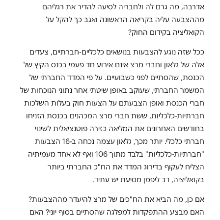
אדרבה, מה גרם לה ולחבריה לסיעה להדיר את רגליהם
מההצבעה עליה בקריאה הראשונה ואגב כך להקל על
הקואליציה בקידום החוק?
ככל שזה נוגע להצבעות בנושאים כלכליים-חברתיים, צעדים
אלה של גלאון וחברי מרצ אינם אירוע חד פעמי בכנס הקיץ של
הכנסת, שהסתיים לפני כשבועיים. על פי המדד החברתי של
המשמר החברתי, שעוקב באופן שיטתי אחר נתוני הנוכחות של
חברי הכנסת ואופן הצבעתם על הצעות חוק בעלות השלכות
חברתיות-כלכליות, ששת חברי מרצ המכהנים בכנסת הזניחו
בחודשים האחרונים את המליאה כזירה פוטנציאלית לשינוי
חברתי כלכלי. יותר מכך, גלאון עצמה נכחה ב-16 הצבעות
"חברתיות-כלכליות" בלבד מתוך 106 ואף לא אחד מעמיתיה
הצליח לעקוף בדירוג המדד את הח"כ החברתי ביותר
בקואליציה, דב ליפמן מסיעת יש עתיד.
אם כן, מה הביא את הח"כים של מרצ להיעדר מההצבעות?
האם מבצע ההתפקדות למפלגה שהסתיים בסוף יוני? האם