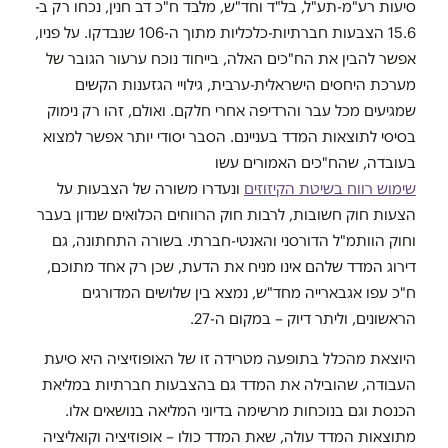
סיעות רע"מ-תע"ל, בל"ד וחד"ש, מלבד ח"כ דב חנין, נכחו רק ב-
15.6 הצבעות חברתיות-כלכליות מתוך ה-106 שנבדקו. על פניו,
אפשר להבין את הח"כים האלה, בייחוד נוכח ערעור הגובר של
מערכת היחסים הישראלית-ערבית, גילויי הגזענות הקשים
שמגיעים מכל עבר והרדיפה אחרי חלקם. ואולם, זהו רק נימוק
בסיסי לתוצאות המדד בעניינם. הסבר יסודי יותר אפשר למצוא
בעובדה, שהח"כים האמורים עשו
שימוש רווח בשיטת הקיזוזים
ונעדרו משורה של הצבעות על
הצעות חוק חשובות, לרבות חוק הרווחים הכלואים שנדון בעבר
וחוק הוותמ"ל הדורסני והאנטי-חברתי. בשורה התחתונה, גם
דירוג המדד שלהם אינו מניח את הדעת, שכן רק אחד מתוכם,
ח"כ עפו אגבארייה מחד"ש, נמצא בין שלושים המדורגים
הראשונים, וליתר דיוק – במקום ה-27.
היוצאת מהכלל בתופעה מטרידה זו של האופוזיציה היא סיעת
העבודה, שהובילה את המדד גם בהצבעות חברתיות במליאת
הכנסת וגם בנוכחות מרשימה בדיוני המליאה בנושאים אלו.
מתוצאות המדד עולה, שאת המדד כולו – אופוזיציה וקואליציה