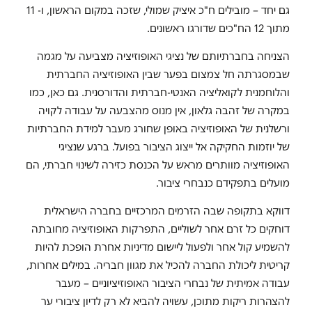
גם יחד – מובילים ח"כ איציק שמולי, שזכה במקום הראשון, ו- 11
מתוך 12 הח"כים שדורגו ראשונים.
הצניחה בחברתיותם של נציגי האופוזיציה מצביעה על מגמה
שבמסגרתה חל צמצום בפער שבין האופוזיציה החברתית
והלוחמנית לקואליציה האנטי-חברתית והדורסנית. גם כאן, כמו
במקרה של זהבה גלאון, אין מנוס מהצבעה על עבודה לקויה
ורשלנית של האופוזיציה באופן שחורג מעבר למידת החברתיות
של יוזמות החקיקה אל ייצוג הציבור בפועל. ברגע שנציגי
האופוזיציה מוותרים מראש על הכנסת כזירה לשינוי חברתי, הם
מועלים בתפקידם כנבחרי ציבור.
דווקא בתקופה שבה הזרמים המרכזיים בחברה הישראלית
דוחקים כל זרם אחר לשוליים, התפרקות האופוזיציה מחובתה
להשמיע קול אחר ולפעול ליישום מדיניות אחרת הופכת להיות
קריטית ליכולת החברה להכיל את מגוון חבריה. במילים אחרות,
עבודה אמיתית של נבחרי הציבור האופוזיציוניים – מעבר
להצהרות ריקות מתוכן, עשויה להביא לא רק לדיון ציבורי ער