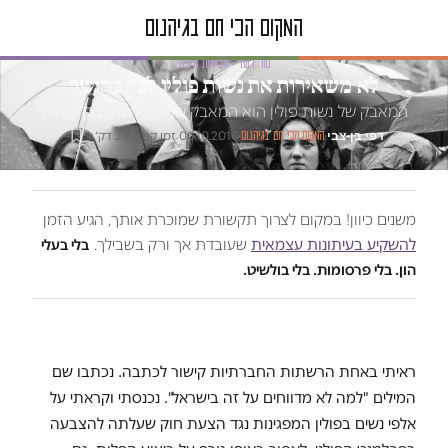
טור דעה · אלימות מינית
לא משאירות את נשות פולין לבד בחושך
המאבק של נשות פולין הוא המאבק של כל אישה, בכל מקום
דפי בן-צבי
·
·
06.10.2016
·
זמן קריאה 2 דק׳
המקום הכי חם בגיהנום
משנים כיוון! במקום לצרוך תקשורת שמוכרת אותך, הגיע הזמן
להשקיע בעיתונות עצמאית
שעובדת אך ורק בשבילך.
בלי בעלי
הון. בלי פרסומות. בלי בולשיט.
ראיתי באחת הרשתות החברתיות קישור לכתבה. נכתבו שם
המילים "למה לא מדווחים על זה בישראל". נכנסתי וקראתי על
אלפי נשים בפולין המפגינות נגד הצעת חוק שעלתה להצבעה