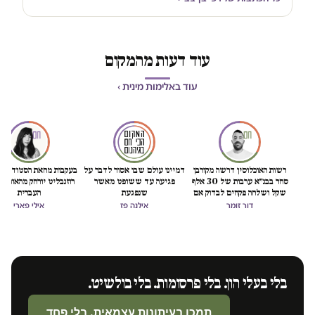
עוד דעות מהמקום
עוד באלימות מינית ›
רשות האוכלוסין דרשה מקורבן
דמיינו עולם שבו אסור לדבר על
בעקבות מחאת הסטודנטיו
סחר בבנ״א ערבות של 30 אלף
פגיעה עד ששופט מאשר
רוזנבליט יורחק מהאוניבר
שקל ושלחה פקחים לבדוק אם
שנפגעת
העברית
"חזרה לזנות"
דור זומר
אילנה פז
אילי פארי
בלי בעלי הון. בלי פרסומות. בלי בולשיט.
תמכו בעיתונות עצמאית. בלי פחד