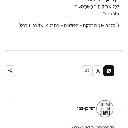
לְכָל שְׁתִיקוֹתֶיךָ הִשְׁתַּמְּעוּת
פּוֹלִיטִיִּים"
(ויסלבה שימבורסקה – הפולנייה – בתרגומו של רפי וייכרט)
דפי בן-צבי
כל הכתבות של דפי בן-צבי ›