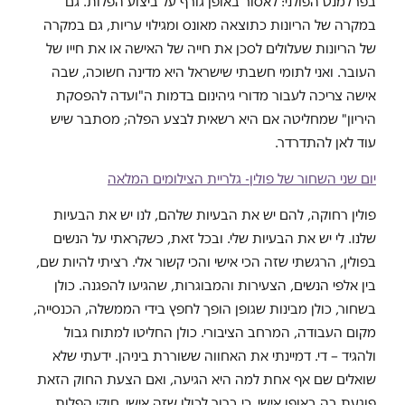
בפרלמנט הפולני: לאסור באופן גורף על ביצוע הפלות. גם
במקרה של הריונות כתוצאה מאונס ומגילוי עריות, גם במקרה
של הריונות שעלולים לסכן את חייה של האישה או את חייו של
העובר. ואני לתומי חשבתי שישראל היא מדינה חשוכה, שבה
אישה צריכה לעבור מדורי גיהינום בדמות ה"ועדה להפסקת
היריון" שמחליטה אם היא רשאית לבצע הפלה; מסתבר שיש
עוד לאן להתדרדר.
יום שני השחור של פולין- גלריית הצילומים המלאה
פולין רחוקה, להם יש את הבעיות שלהם, לנו יש את הבעיות
שלנו. לי יש את הבעיות שלי. ובכל זאת, כשקראתי על הנשים
בפולין, הרגשתי שזה הכי אישי והכי קשור אלי. רציתי להיות שם,
בין אלפי הנשים, הצעירות והמבוגרות, שהגיעו להפגנה. כולן
בשחור, כולן מבינות שגופן הופך לחפץ בידי הממשלה, הכנסייה,
מקום העבודה, המרחב הציבורי. כולן החליטו למתוח גבול
ולהגיד – די. דמיינתי את האחווה ששוררת ביניהן. ידעתי שלא
שואלים שם אף אחת למה היא הגיעה, ואם הצעת החוק הזאת
פוגעת בה באופן אישי. כי ברור לכולן שזה אישי. חוקי הפלות