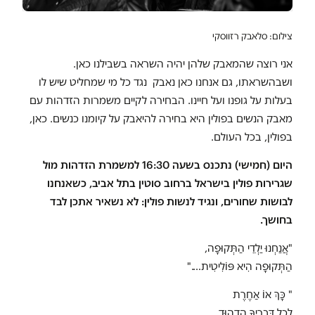
צילום:
סלאבק רזווסקי
אני רוצה שהמאבק שלהן יהיה השראה בשבילנו כאן.
ושבהשראתו, גם אנחנו כאן נאבק נגד כל מי שמחליט שיש לו
בעלות על גופנו ועל חיינו. הבחירה לקיים משמרות הזדהות עם
מאבק הנשים בפולין היא בחירה להיאבק על קיומנו כנשים. כאן,
בפולין, בכל העולם.
היום (חמישי) נתכנס בשעה 16:30 למשמרת הזדהות מול
שגרירות פולין בישראל ברחוב סוטין בתל אביב, כשאנחנו
לבושות שחורים, ונגיד לנשות פולין: לא נשאיר אתכן לבד
בחושך.
"אֲנַחְנוּ יַלְדֵי הַתְּקוּפָה,
הַתְּקוּפָה הִיא פּוֹלִיטִית…."
" כָּךְ אוֹ אַחֶרֶת
לְכָל דְּבָרֶיךָ הִדְהוּד,