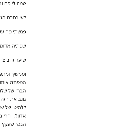
טמנו לי פח ובו
לעיירתכם הגע
פגשתי פה עלמ
שפתיה אדומות
שיער זהב צהו
וממשיך ומתפת
המפתה אותו 
הבר" של שלום
גונב את הזהב
ללהיטו של של
אדון!", הרי 
הגבר שעקץ או