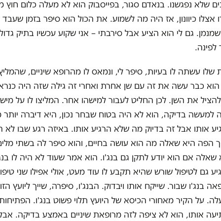
ים שלא נפגשנו. בנאדם סגור, בפייסבוק הוא לא מעלה כלום חוץ מ
 אצלו כיוונון, אז היה מה לשמוע. את הכול הוא סיפר בזמן שעבד 
שמנמן. גם לי הוא הציע אבל סירבתי – אני שקוע עכשיו בתיק גדול 
לפינה.
שלו עשתה לו בעיות, סיפר לי, ונמאס לו מהרופא שיניים, שהמליץ
הוא כבר עשה את זה עם שן אחרת ואחרי זה גילה שזה היה כנראה
ציל את השן. לכן החליט לעבור למישהו אחר. המליצו לו על מישה
 למעשה בדיקה, הוא לא היה בטוח שבחר נכון, היא דיברה יותר מ
גיע אותו אבל זה בדיוק מה שלא הרגיע אותו. באיזה רגע שבו לא ה
 הפה היא שאלה מה הוא עושה בחיים, והוא סיפר לה בשתי מלים
שאלה אם הוא יודע לתקן גם בנג'ו. הוא אמר שעוד לא היה לו בנג'
ע גם לטיפול שורש שהיא תקבע לו עוד מעט, אולי אפילו שני טיפול
ה בנג'ו שבור. שייקח אותו ויבדוק. הבנג'ו, סיפרה, שייך ליועץ הזוג
ה. על הקיר מאחורי הכיסא של היועץ תלוי פשוט בנג'ו. הפתיחו
עה אותו, הוא לא ציפה לזה מרופאת שיניים באמצע בדיקה. אבל