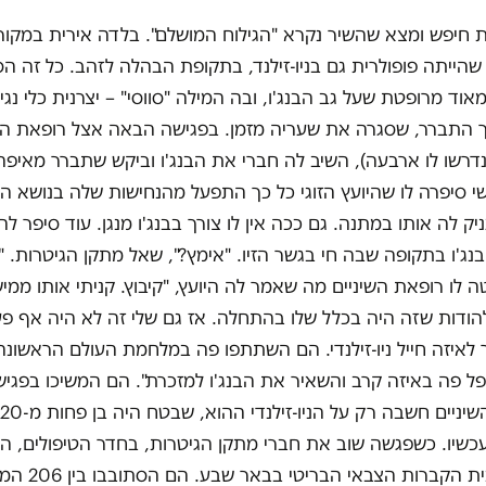
 חיפש ומצא שהשיר נקרא "הגילוח המושלם". בלדה אירית במקו
מאה ה-19, שהייתה פופולרית גם בניו-זילנד, בתקופת הבהלה לזהב. כל זה 
אוד מרופטת שעל גב הבנג'ו, ובה המילה "סווסי" – יצרנית כלי נגי
 כך התברר, שסגרה את שעריה מזמן. בפגישה הבאה אצל רופאת השי
נדרשו לו ארבעה), השיב לה חברי את הבנג'ו וביקש שתברר מאיפה 
י סיפרה לו שהיועץ הזוגי כל כך התפעל מהנחישות שלה בנושא הבנ
ק לה אותו במתנה. גם ככה אין לו צורך בבנג'ו מנגן. עוד סיפר ל
ג'ו בתקופה שבה חי בגשר הזיו. "אימץ?", שאל מתקן הגיטרות. "
טה לו רופאת השיניים מה שאמר לה היועץ, "קיבוץ. קניתי אותו ממי
להודות שזה היה בכלל שלו בהתחלה. אז גם שלי זה לא היה אף פ
 לאיזה חייל ניו-זילנדי. הם השתתפו פה במלחמת העולם הראשונה
ל פה באיזה קרב והשאיר את הבנג'ו למזכרת". הם המשיכו בפגיש
עכשיו. כשפגשה שוב את חברי מתקן הגיטרות, בחדר הטיפולים, הצ
לנסוע יחד לבית הקברות 