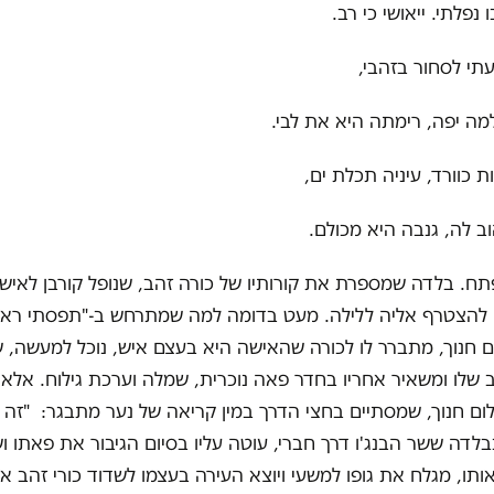
 נפלתי. ייאושי כי רב.
תי לסחור בזהבי,
ה יפה, רימתה היא את לבי.
 כוורד, עיניה תכלת ים,
ב לה, גנבה היא מכולם.
ח. בלדה שמספרת את קורותיו של כורה זהב, שנופל קורבן לאיש
להצטרף אליה ללילה. מעט בדומה למה שמתרחש ב-"תפסתי ראש
 חנוך, מתברר לו לכורה שהאישה היא בעצם איש, נוכל למעשה, ש
 שלו ומשאיר אחריו בחדר פאה נוכרית, שמלה וערכת גילוח. אלא 
ום חנוך, שמסתיים בחצי הדרך במין קריאה של נער מתבגר: "זה 
בבלדה ששר הבנג'ו דרך חברי, עוטה עליו בסיום הגיבור את פאתו ו
תו, מגלח את גופו למשעי ויוצא העירה בעצמו לשדוד כורי זהב א