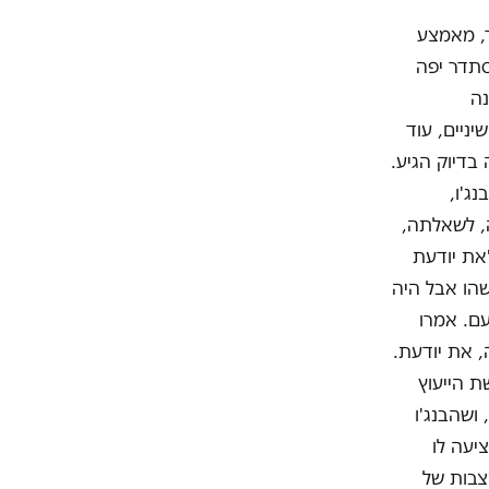
ר, מאמצע
הסתדר יפה
נה
ניים, עוד
בדיוק הגיע.
ג'ו,
ה, לשאלתה,
את יודעת
שהו אבל היה
עם. אמרו
, את יודעת.
ת הייעוץ
אבל רופאת השיניים חשבה רק על הניו-זילנדי ההוא, שבטח היה בן פחות מ-20, ושהבנג'ו
יעה לו
הצבאי הבריטי בבאר שבע. הם הסתובבו בין 206 המצבות של