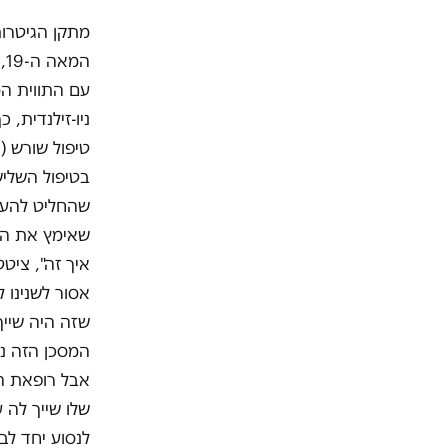
מתקן הגיטרות
ה
עם התווית המ
ניו-זילנדית,
טיפול שורש (
בטיפול השליש
שהחליט להעני
שאימץ את הבנ
איך זה", ציט
אסור לשנינו 
שזה היה שייך
המסכן הזה נפ
שלו שייך לה 