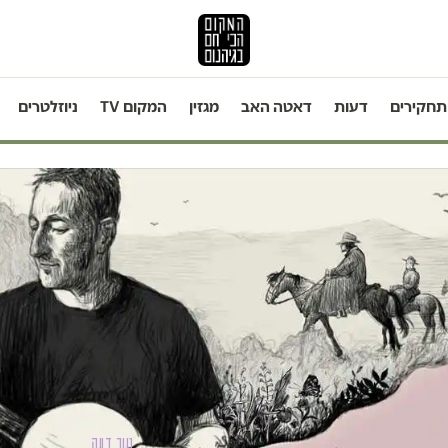
תחקירים
דעות
דאטה האב
מגזין
המקום TV
ניוזלטרים
טור דעה