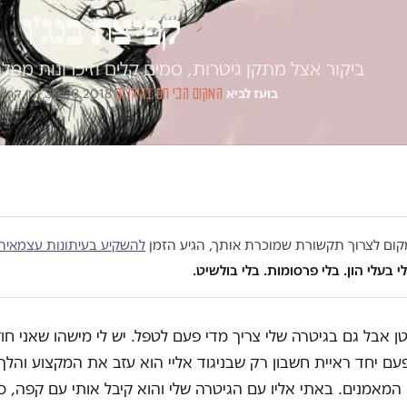
קפיצת בנג'ו
ביקור אצל מתקן גיטרות, סמים קלים וזיכרונות מ
בועז לביא
·
המקום הכי חם בגיהנום
·
30.03.2018
·
זמן קריאה 6
במקום לצרוך תקשורת שמוכרת אותך, הגיע הזמן
להשקיע בעיתונות עצמאית
י בעלי הון. בלי פרסומות. בלי בולשיט.
קטן אבל גם בגיטרה שלי צריך מדי פעם לטפל. יש לי מישהו שאני חוז
עם יחד ראיית חשבון רק שבניגוד אליי הוא עזב את המקצוע והלך
המאמנים. באתי אליו עם הגיטרה שלי והוא קיבל אותי עם קפה, ס