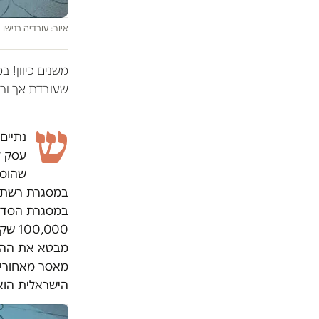
איור: עובדיה בנישו
משנים כיוון! 
שעובדת אך ורק
ש
נתיים
עסק ל
שהוסג
במסגרת רשת ה
במסגרת הסדר 
,000
מבטא את ההכרה
מאסר מאחורי ס
הישראלית הוא