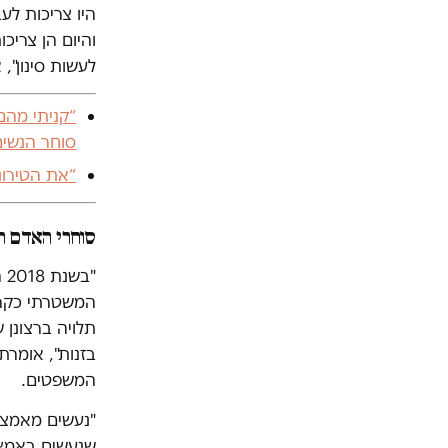
היו צריכות לע
והיום הן צריכ
לעשות סינון",
סוחר הנשים
“את הטירונות של
סוחרי האדם ה
"ב
המשטרתי כקרבנ
תלויה ברצונן 
בזנות", אומרת
המשפטים.
"נעשים מאמצי
שנעשים באמצע