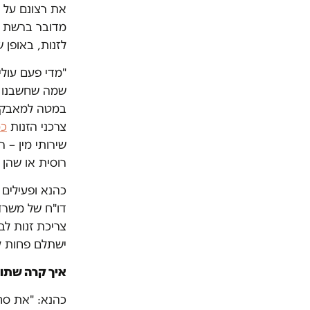
את רצונם על ה
מדובר ברשת מ
לזנות, באופן 
"מדי פעם עולי
שמה שחשבנו כ
במטה למאבק ב
צרכני הזנות
כמ
שירותי מין – 
רוסית או שהן ב
כהנא ופעילים 
דו"ח של משרד
צריכת זנות לב
ישתלם פחות ל
איך קרה שתו
כהנא: "את סחר