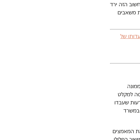
חשוב הזה ירד
ות משאבים
חורה”. עדותו של
הממונה
סה למקלט
דעות שעבדו
 במשרד
את המאמצים
שור הפלילי,