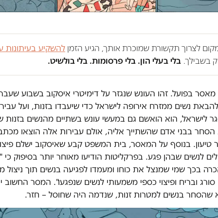
במקום לצרוך תקשורת שמוכרת אותך, הגיע הזמן
להשקיע בעיתונות ע
 בשבילך.
בלי בעלי הון. בלי פרסומות. בלי בולשיט.
 מאסר בפועל. זהו העונש שנגזר על דימיטרי איסקוב בשבוע שעבר, 
הבאת נשים ממזרח אירופה לישראל כדי שיעבדו בזנות, ועל עבירות
ר לישראל, הוא הואשם גם במעשי עונש בשתיים מהנשים בזנות 
סחר בבני אדם שהשתייך אליה, אולם עבירות אלה הוצאו מכתב
טיעון. בנוסף על המאסר, בית המשפט קבע שאיסקוב ישלם פיצוי
100 שקלים לנשים שבהן פגע. בפרקליטות הודיעו מאוחר יותר בסיפוק כי "
 בכך שמי שמנצל את כוחו ומעמדו לפגיעה בנשים תוך ניצול מצו
ורג ובריח ופיצוי כספי משמעותי לנשים שנפגעו". המסר החשוב י
 שהסחר בנשים למטרות זנות, שנדמה היה שחוסל – חזר.