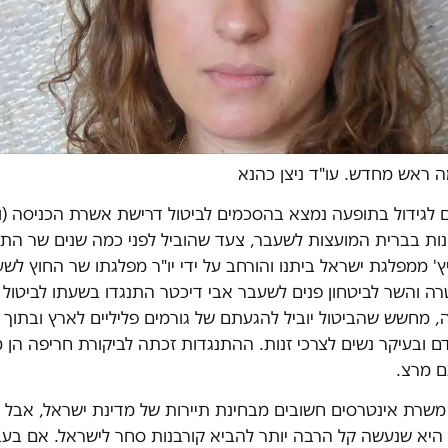
 ראש מחדש. עו"ד ניצן כהנא
לגידול בתופעה נמצא בהסכמים לביטול דרישת אשרת הכניסה (וי
ות בברית המועצות לשעבר, צעד שהוביל לפני כמה שנים שר התי
ץ' ממפלגת ישראל ביתנו והורחב על ידי יו"ר מפלגתו שר החוץ לש
ה והשר לביטחון פנים לשעבר אבי דיכטר התנגדו בשעתו לביטול 
 מחשש שהביטול יוביל להגעתם של גורמים פליליים לארץ ובתוך 
ם ובעיקר נשים לצרכי זנות. ההתנגדות זכתה לביקורת חריפה הן
ם מרצ.
ת משרת אינטרסים חשובים מבחינת תיירות של מדינת ישראל, אבל
היא שנעשה קל הרבה יותר להביא קורבנות סחר לישראל. אם בעב