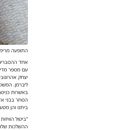
התופעה מרימה
אחד ההסברים 
עם מספר מדינ
יצחק אהרונובי
ליברמן. המשטר
באשרות כניסה,
הסחר בבני אד
ביתנו והן מטע
"ביטול הוויזו
ההשלכות שלו 