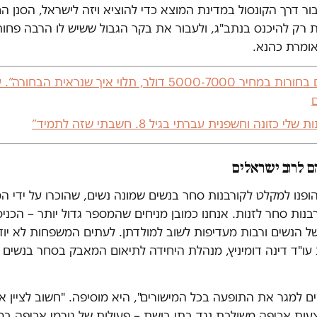
בור דרך הקונסול במדינת המוצא כדי להוציא ויזה לישראל, הסנן ה
ות רק להיכנס בנתב"ג, ולעבור את בקר הגבול ששיש לו הרבה פח
 אומרת כהנא.
“קניתי מהם בחורות במחיר 5000-7000 דולר, תלוי איך שנראית הב
י כזונה וחשפנית עברתי בגיל 8. חשבתי שזה לתמיד”
ם לרוב ישראלים
שנת 2018 הופנו למקלט לקורבנות סחר בנשים שמונה נשים, שהוכרו על ידי 
ות סחר לזנות. אנחנו כמובן מניחים שהמספר גדול יותר – הכני
של הנשים ורבות מעדיפות לשוב למולדתן. לעתים המשפחות לא יו
 עו"ד דינה דומיניץ, מנהלת היחידה לתיאום המאבק בסחר בנשים
ם למגר את התופעה בכל המישורים", היא מוסיפה. "חשוב לציין 
ות אכיפה משולבת נגד בתי בושת – פעילות של גורמי אכיפה במי