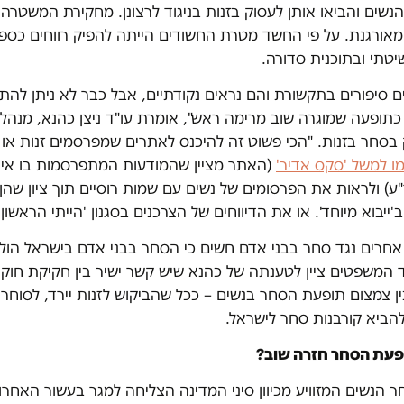
נשים והביאו אותן לעסוק בזנות בניגוד לרצונן. מחקירת המשטרה 
אורגנת. על פי החשד מטרת החשודים הייתה להפיק רווחים כספי
שיטתי ובתוכנית סדורה.
ם סיפורים בתקשורת והם נראים נקודתיים, אבל כבר לא ניתן לה
תופעה שמוגרה שוב מרימה ראש", אומרת עו"ד ניצן כהנא, מנה
סחר בזנות. "הכי פשוט זה להיכנס לאתרים שמפרסמים זנות או ל
ו למשל 'סקס אדיר'
(האתר מציין שהמודעות המתפרסמות בו אינ
ר"ע) ולראות את הפרסומים של נשים עם שמות רוסיים תוך ציון שהן
'ייבוא מיוחד'. או את הדיווחים של הצרכנים בסגנון 'הייתי הראשון
אחרים נגד סחר בבני אדם חשים כי הסחר בבני אדם בישראל הולך
 המשפטים ציין לטענתה של כהנא שיש קשר ישיר בין חקיקת חוק 
ין צמצום תופעת הסחר בנשים – ככל שהביקוש לזנות יירד, לסוחר
הביא קורבנות סחר לישראל.
פעת הסחר חזרה שוב?
 הנשים המזוויע מכיוון סיני המדינה הצליחה למגר בעשור האחרון