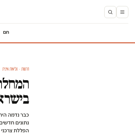
חם
חדשות · אלימות מינית
המחלה 
בישרא
כבר נדמה היה
נתונים חדשים 
הפללת צרכני ז