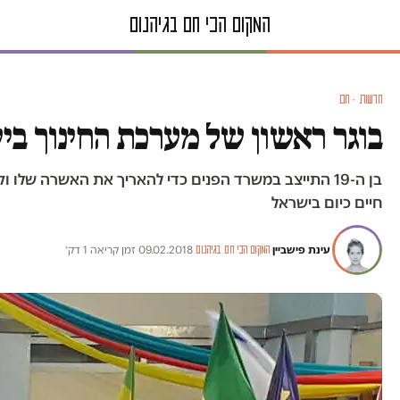
חדשות · חם
בוגר ראשון של מערכת החינוך ביש
חיים כיום בישראל
עינת פישביין
·
·
09.02.2018
·
זמן קריאה 1 דק׳
המקום הכי חם בגיהנום