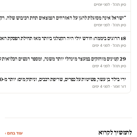
סיון תהל · לפני יומיים
"ישראל אינה מסוגלת להגן על האזרחים הנמצאים תחת הכיבוש שלה. רק כ
סיון תהל · לפני יומיים
18 הרוגים ביממה: חודש יולי היה הקטלני ביותר מאז תחילת הפסקת האש ברצועת עזה
סיון תהל · לפני 4 ימים
29 קטינים מוחזקים במעצר מינהלי יותר משנה, ומספר הנשים הכלואות על רקע ביטחוני זינק ב-67 אחוז
סיון תהל · לפני 4 ימים
ירי בילד בן עשר, פשיטות על כפרים, שריפת רכבים, וניתוק מים: יותר מ-20 תקיפות ביממה אחת בגדה
דור זומר · לפני 4 ימים
להמשיך לקרוא
עוד בחם ›