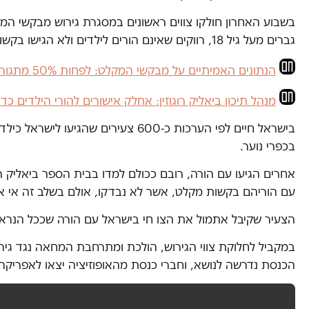
בשבוע האחרון חולקו צווים ראשונים במסגרת גירוש מבקשי ה
גברים מעל גיל 18, רווקים שאינם הורים לילדים ולא הגישו בקשות מקלט.
הנתונים האמיתיים על מבקשי המקלט: לפחות 50% מתגוררים מחוץ לדרום ת”א
מנהל תיכון ביאליק רוגוזין: אחלק אישורים להורי הילדים כד
בכפרי נוער.
אחרים הגיעו עם הורה, רובם ככולם למדו בבית הספר ביאליק רו
עם הוריהם בקשות מקלט, אשר לא נבדקו, אולם בשלב זה אי 
הצעיר שקיבל אתמול את הצו חי בישראל עם הורה שככל הנראה 
במקביל לחלוקת צווי הגירוש, הולכת ומתרחבת המחאה נגד גי
הכנסת נדרשה לנושא, וחברי כנסת מהאופוזיציה יצאו לאפריקה