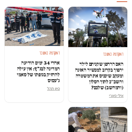
דמוקרטיה במשבר
דמוקרטיה במשבר
אחרי 34 ימים הודיעה
האם הרחפן שקניתם לילד
המדינה לבג"ץ: אין עילה
יהפוך בקרוב למכשיר האזנה
להחזיק בגופתו של סאמי
ומעקב שיכניס את המשטרה
ג'עסוס
והשב״כ לתוך הסלון
(והמחשב) שלכם?
סיון תהל
אילי פארי