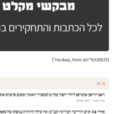
[mc4wp_form id="1006521"]
עוד בחם
האם הרחפן שקניתם לילד יהפוך בקרוב למכשיר האזנה ומעקב שיכניס א
אילי פארי · לפני יומיים
אחרי 34 ימים הודיעה המדינה לבג"ץ: אין עילה להחזיק בגופתו של סאמי ג'עסוס