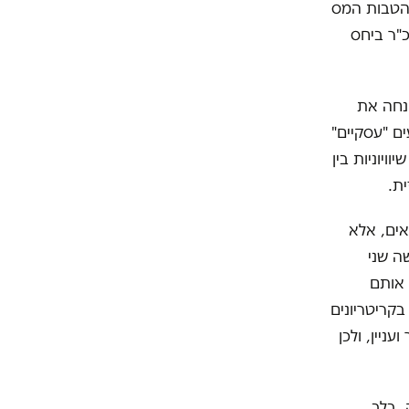
הטבות המס
"ר ביחס
המשפט העליון משנת 2020, אשר הנחה את
ים "עסקיים"
יוניות בין
ת.
אים, אלא
ה שני
 אותם
קריטריונים
ניין, ולכן
 בלב