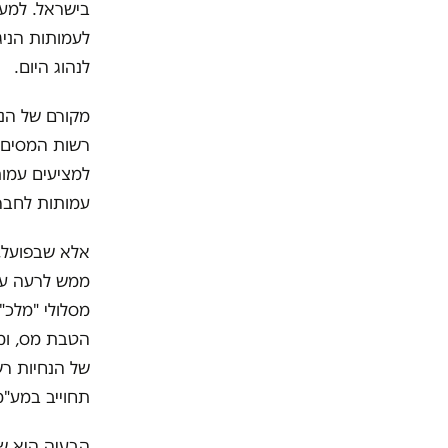
בישראל. למע
לעמותות הני
לנהוג היום.
רשות המסים ל
למציעים עמות
עמותות לחבר
אלא שבפועל, 
ממש לרעה עב
מסלולי "מלכ"
הטבת מס, ומס
של הנחיות רש
תחוייב במע"מ
הבעיה היא ש