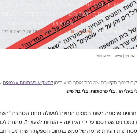
ס לעמותות ובכך עודדה אותן להשתתף במכרזים לאספק
 רשות המסים פירושה ביטול ההטבה והותרת השטח ביד
רווח תוך פגיעה באוכלוסיות המוחלשות בחברה
ד"ר עו"ד נוי ברינט
·
המקום הכי חם בגיהנום
·
18.08.2022
·
זמן קריאה 4 דק׳
המסים | עיצוב: גיא עמיאל
מקום לצרוך תקשורת שמוכרת אותך, הגיע הזמן
להשקיע בעיתונות עצמאית
שע
י בעלי הון. בלי פרסומות. בלי בולשיט.
חרונים פרסמה רשות המסים הנחיות לפעולה תחת הכותרת "הש
 במכרזים שפורסמו על ידי המדינה – הנחיות לפעולה". מתחת לכ
מסתתרת רעידת אדמה של ממש בתחום הספקת השירותים החבר