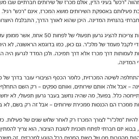
ווה "רכש" בעיני הדין, אולם מכרז של שירותים חברתיים שבו מ
ת פעילותם באספקת השירותים מושא המכרז, אינם "רכש" רגיל. 
חברתי בהנחית המדינה. היכן שהוא לאורך הדרך, התבלבלו היוצרות
בנוסף, עמותות צריכות להציג גרעון תפעולי של לפחות 50 
די לקבל מעמד של מלכ"ר. גם כאן, כמו בדוגמא הראשונה, לא היה
ת לעמותות דרך מכרז אלא דרך תמיכה. ולכן המדד לגרעון היה 
י המדינה.
התחלפה לשיטה המכרזית, כלומר הכסף הציבורי עובר בדרך של מ
ינה – אבל אלה אותם שירותים, ואותם ספקים – רק השם התחלף.
יחסה כלל. בפועל, מה שהיה נחשב בעבר גרעון תפעולי, לא יחשב
ות ממכרז הם הכנסות ממכירת שירותים – אבל זה רק בשם, לא ב
להיות "מלכ"ר" לצורך המכרז רק לאחר שלוש שנים של פעילות. כלו
בבוא יזם חברתי לפתח תוכנית לטובת הציבור, הוא צריך להמתין 
יהנות מהטבות מס של רשות המסים בכל הנוגע למכרזים. זה משנה 