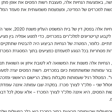
שה, באמצעות הנחיות אלה, מעצבת רשות המסים את אופן מתן 
גשות למכרזים של המדינה, ומצמצמת משמעותית את מעמד המלכ
מקורם של הנחיות אלה בפסק דין של בית 
קבוע קריטריונים למלכ"רים במכרזים, כדי למנוע אפליה בין מציע
תיים. כלומר, המטרה של הנחיות הביצוע היה להבטיח שתתקיים שיוו
ות מסחריות בכל הנוגע למעמדם כמציעים בתוך המסגרת המכרזי
הנחיות אלה משנות את המשוואה לא לטובת איזון או השוואת תנ
ור עמותות שמשתתפות כיום במכרזים. רשות המסים יצרה למעש
ר". המסלול רגיל שעמותות מקבלות בשלב הרישום הראשוני ומזכה
לול שני – מלכ"ר לצורך מכרז. במקרה שבו עמותה איננה עומדת ב
ות המסים, היא איננה מלכ"ר לצורך המכרז – אלא עוסק לכל דבר וע
.
הפעילות שהעמותה מבצעת בתוך המכרז היא בלב הפעילות שלה,