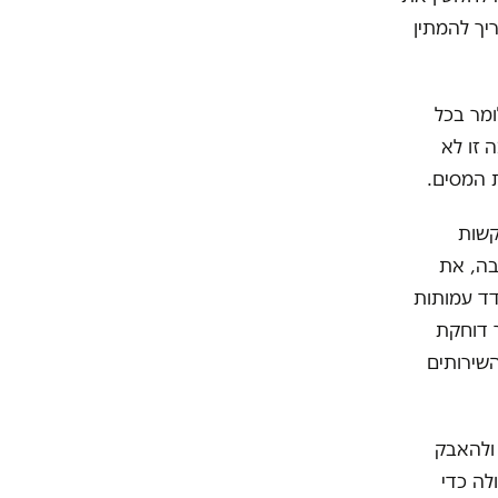
יך להמתין
של 20 מיליון שקל. כלומר בכל
 זו לא
ת המסים.
קשות
בה, את
דד עמותות
 דוחקת
שירותים
 ולהאבק
לה כדי