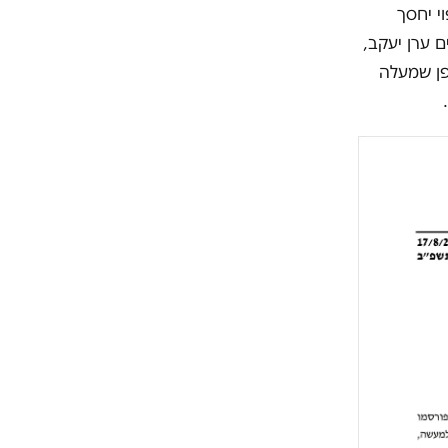
י יחסך
 ערן יעקב,
פן שמעלה
.