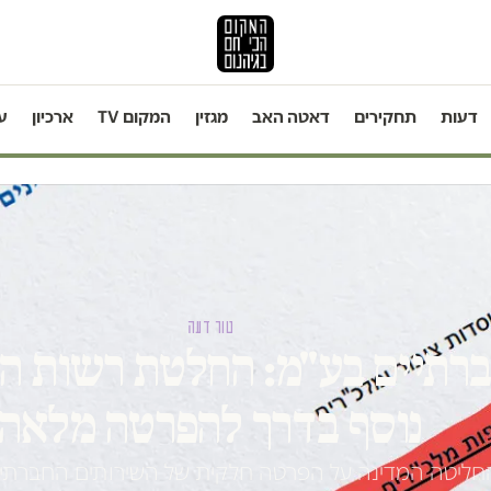
דעות
תחקירים
דאטה האב
מגזין
המקום TV
ארכיון
ע
טור דעה
ברתיים בע"מ: החלטת רשות ה
נוסף בדרך להפרטה מלאה
ליטה המדינה על הפרטה חלקית של השירותים החברתיים