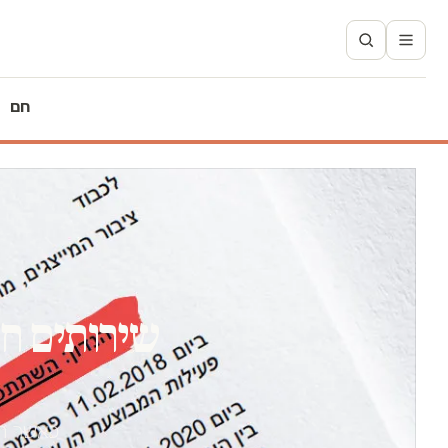
חם
שירותים ח
כאשר הח