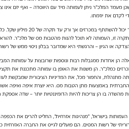
כן מעמד המלכ"ר ניתן לעמותה מיד עם היווסדה – ואף יזם אינו צר
י לקדם את יוזמתו.
וכמובן, מלכ"ר יכול להשתתף במכרזים אך ורק עד תקרה 
קרה זו, העמותה לא תוכל להנות מהטבות מס של מלכ"ר. להוראה
דקה או הגיון – והרגשתי היא שמדובר בבלון ניסוי ממש של רשו
לה הן אחדות ממגבלות רבות ונוספות שרובצות על עמותות המב
זים כמלכ"ר. הן משנות את האופן בו עמותה מתכננת את תקצי
ותה מתנהלת, והחמור מכל, את המדיניות הציבורית שמבקשת לעו
 החברתית באמצעות מתן הטבות מס. היא יוצרת איפה ואיפה אשר
 מהשדה בו הן צריכות להיות הדומיננטיות יותר – שדה אספקת ה
 העמותות בישראל, "מנהיגות אזרחית", החליט להרים את הכפפה
יתי של רשות המסים. הם פועלים לגייס את החברה האזרחית כו