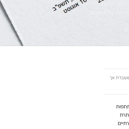
תם. ההנחייה
י חברות למטרות
ובדת אך
תתפות
ותרת
תיים