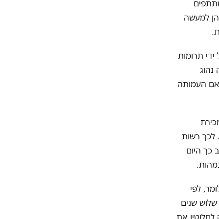
שתתפים
הן למעשה
.
אחוז, אשר ממומן על ידי תרומות
 נהוג
האם העמותה
כירת
 לכך רשות
 כך היום
מהות.
מר, לפי
שלוש שנים
לחלוטין את