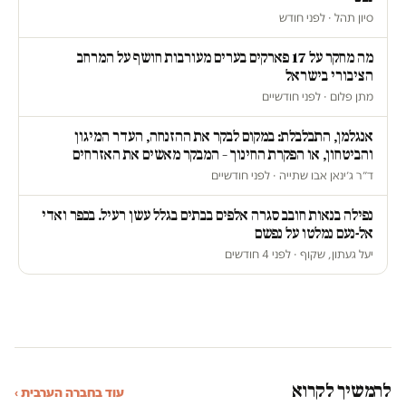
סיון תהל · לפני חודש
מה מחקר על 17 פארקים בערים מעורבות חושף על המרחב
הציבורי בישראל
מתן פלום · לפני חודשיים
אנגלמן, התבלבלת: במקום לבקר את ההזנחה, העדר המיגון
והביטחון, או הפקרת החינוך – המבקר מאשים את האזרחים
ד״ר ג׳ינאן אבו שתייה · לפני חודשיים
נפילה בנאות חובב סגרה אלפים בבתים בגלל עשן רעיל. בכפר ואדי
אל-נעם נמלטו על נפשם
יעל געתון, שקוף · לפני 4 חודשים
להמשיך לקרוא
עוד בחברה הערבית ›