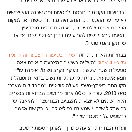
למצביעים על כביש באר שבע-ערד ובאר שבע-דימונה.
"בבחירות הקודמות תרמתי להסעות ומה שקרה הוא שנשים
לא עלו על ההסעות כי הנהג היה גבר זר", סיפרה אז למקום
הכי חם אפרת שלח-ישורון, פעילה חברתית ממודיעין.
"הפעם קראו לנשים להסיע עם רכבן הפרטי נשים, אז אני
על תקן נהגת מונית".
בבחירות האחרונות חלה
עלייה בשיעור ההצבעה והוא עמד
על כ-46 אחוז.
"העלייה בשיעור ההצבעה היא כתוצאה
מפעילות שטח שעשינו, בעיקר בקרב נשים", אומרת עו"ד
חנאן אלסנעא, מנהלת מרכז זכויות נשים בדואיות ומנהלת
הקו החם באיתך-מעכי ופעילה פוליטית. "מהבדיקות שערכנו
מאז 2013, עולה כי כ-80 אחוז מהנשים הבדואיות בכפרים
הלא רשומים לא יוצאות להצביע. הבנו שצריך להיאבק על
כך שהקול שלהן יישמע גם בפוליטיקה, כי רק שם אפשר
להשפיע על המעמד שלהן".
וועדת הבחירות הציעה פתרון – לארגן הסעות לתושבי