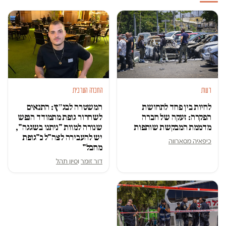
דעות
החברה הערבית
לחיות בין פחד לתחושת
המשטרה לבג״ץ: התנאים
הפקרה: זעקה של חברה
לשחרור גופת מתמודד הנפש
מדממת המבקשת שותפות
שנורה למוות "ניתנו בשגגה",
יש להעבירה לצה"ל כ"גופת
כיפאיה מסארווה
מחבל"
דור זומר
ו
סיון תהל