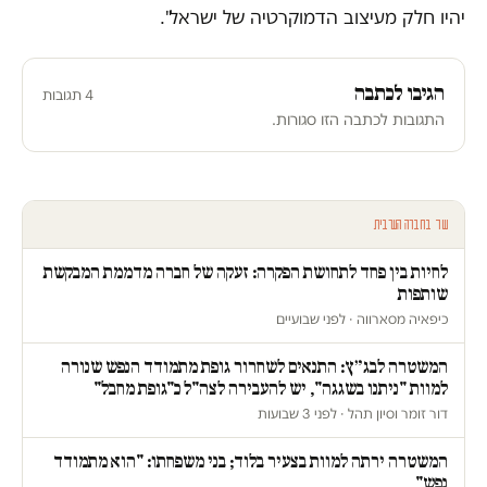
יהיו חלק מעיצוב הדמוקרטיה של ישראל".
הגיבו לכתבה
4 תגובות
התגובות לכתבה הזו סגורות.
עוד בחברה הערבית
לחיות בין פחד לתחושת הפקרה: זעקה של חברה מדממת המבקשת
שותפות
כיפאיה מסארווה · לפני שבועיים
המשטרה לבג״ץ: התנאים לשחרור גופת מתמודד הנפש שנורה
למוות "ניתנו בשגגה", יש להעבירה לצה"ל כ"גופת מחבל"
דור זומר וסיון תהל · לפני 3 שבועות
המשטרה ירתה למוות בצעיר בלוד; בני משפחתו: "הוא מתמודד
נפש"