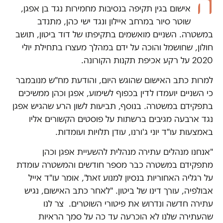
ה
אישום בגין תקיפה בנסיבות מחמירות נגד בן אפגן,
שוטר סיור במרחב איילון ונגד ישי כהן, מתנדב
במשטרה. השניים מואשמים בתקיפתו של דוד ביטון, תושב
חולון, שחושמל והוכה על ידם במהלך מעצרו בתחילת יולי
2020 על רקע אכיפת תקנות הקורונה.
למרות כתב האישום שהוגש היום, והודעת מח"ש מנובמבר
כי השניים יועמדו לדין בכפוף לשימוע, אפגן וכהן ממשיכים
בתפקידם במשטרה. בנוסף, תביעות לשון הרע שהגיש אפגן
נגד ארבעה מגיבים ברשתות על פוסטים הקשורים אליו
באמצעות עו"ד יוני ג'ורנו, עודן תלויות ועומדות.
"אנחנו מנהלים עתירה מנהלית להשעיית אפגן וכהן
מתפקידם במשטרה כבר מספר חודשים והמשטרה עומדת
על רגליה האחוריות בנסיון למנוע זאת", אומר עו"ד אייל
אבולפיה, עורך דינו של ביטון. "לאחר כתב האישום, נגיש
עתירה חדשה ונדרוש את פיטורי השוטרים. צר לנו
שהעתירה שלנו לא הוכרעה עד כה על סמך הראיות