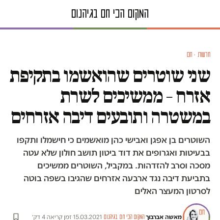
חדשות · חם
שני שוטרים שהואשמו בתקיפת
אזרח – ממשיכים לשרת
במשטרה ותובעים דיבה אזרחים
השוטרים בן אפגן ואבישי כהן מואשמים כי חישמלו ותקפו
בבעיטות ואגרופים את דוד ביטון תושב חולון שלא עטה
מסכה וסרב להזדהות. במקביל, השוטרים ממשיכים
בתביעת דיבה נגד ארבעה אזרחים שהגיבו בשפה בוטה
לסרטון המעצר האלים
מאשה אברבוך
·
·
15.03.2021
·
זמן קריאה 4 דק׳
המקום הכי חם בגיהנום