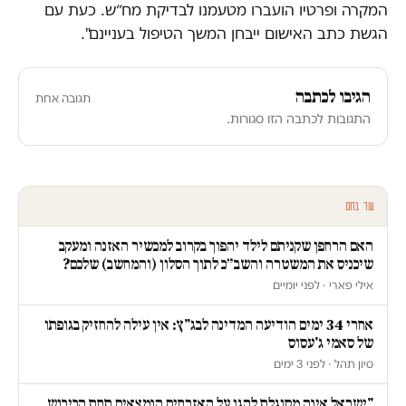
המקרה ופרטיו הועברו מטעמנו לבדיקת מח״ש. כעת עם
הגשת כתב האישום ייבחן המשך הטיפול בעניינם".
הגיבו לכתבה
תגובה אחת
התגובות לכתבה הזו סגורות.
עוד בחם
האם הרחפן שקניתם לילד יהפוך בקרוב למכשיר האזנה ומעקב
שיכניס את המשטרה והשב״כ לתוך הסלון (והמחשב) שלכם?
אילי פארי · לפני יומיים
אחרי 34 ימים הודיעה המדינה לבג"ץ: אין עילה להחזיק בגופתו
של סאמי ג'עסוס
סיון תהל · לפני 3 ימים
"ישראל אינה מסוגלת להגן על האזרחים הנמצאים תחת הכיבוש