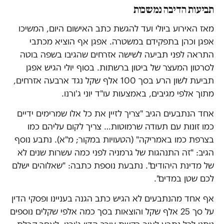
תביעות הדיבה נמשכות
מאז האירוע ביולי ועד להגשת כתב האישום היום, המשיכו
אפגן וכהן בתפקידם במשטרה. אפגן אף הוציא מכתבי
התראה לפני תביעה לשישה אזרחים שהגיבו בשפה בוטה
לסרטון המעצר של ביטון ברשתות. בסוף יולי הגיש אפגן
תביעת לשון הרע בסך 100 אלף שקל נגד ארבעה אזרחים,
מתוך אלפי מגיבים, באמצעות עו"ד יוני ג'ורנו.
אחד הנתבעים הגיב "צריך לזיין את כל אלו שמרימים ידיים
כמו זונות עם תעודה שרמוטות… צריך לקום עליהם כמו
בצרפת כמו באמריקה" (הטעויות במקור; מ"א). נתבע נוסף
הגיב: "זה התנהגות של גרמניה לפני כמה עשרות שנים לא
של מדינת היהודים". נתבעת נוספת כתבה: "שאלוהים ישלם
לכם שטן במדים".
אף אחד מהנתבעים לא הגיש כתב הגנה בעניינו ופסקי הדין
על סך 25 אלף שקל והוצאות בסך כמה אלפי שקלים נוספים