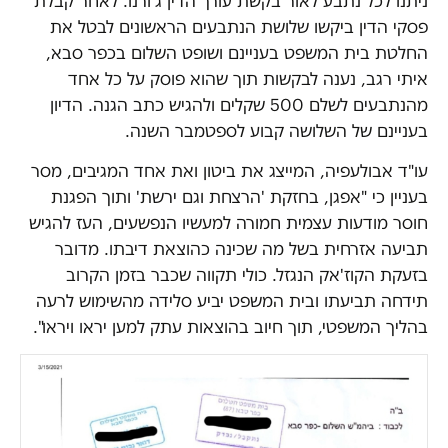
ניתנו לכל נתבע לאור בקשת עורך הדין ג'ורנו. לאחר קבלת
פסקי הדין ביקשו שלושת הנתבעים הראשונים לבטל את
החלטת בית המשפט בעניינם ושופט השלום בכפר סבא,
איתי רגב, נענה לבקשות תוך שהוא פוסק על כל אחד
מהנתבעים לשלם 500 שקלים ולהגיש כתב הגנה. הדיון
בעניינם של השלושה קבוע לספטמבר השנה.
עו"ד אבולעפיה, המייצג את ביטון ואת אחד המגיבים, מסר
בעניין כי "אפגן, בחזקת 'הרצחת וגם ירשת' ותוך הפגנת
חוסר מודעות עצמית חמורה למעשיו הנפשעים, העז להגיש
תביעה אזרחית בשל מה שכינה כהוצאת דיבתו. מדובר
בזעקת הקוז'אק הנגזל. כולי תקווה שכבר בזמן הקרוב
תידחה תביעתו ובית המשפט יביע סלידה מהשימוש לרעה
בהליך המשפטי, תוך חיוב בהוצאות עתק למען יראו ויראו".