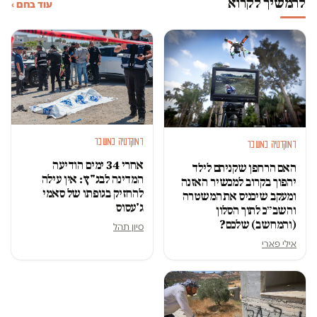
להמשיך לקרוא
עוד בחם ›
דמוקרטיה במשבר
דמוקרטיה במשבר
אחרי 34 ימים הודיעה
האם הרחפן שקניתם לילד
המדינה לבג"ץ: אין עילה
יהפוך בקרוב למכשיר האזנה
להחזיק בגופתו של סאמי
ומעקב שיכניס את המשטרה
ג'עסוס
והשב״כ לתוך הסלון
(והמחשב) שלכם?
סיון תהל
אילי פארי