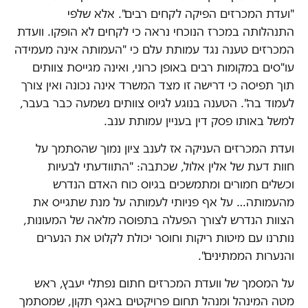
"ועדת המכרזים הפיקה לקחים רבים". אלא שלפי
התנהלותה במכרז הנוכחי נראה כי לקחים לא הופקו. וועדת
המכרזים טענה נגד עמותת עלם כי "העמותה אינה מעמידה
עו"סים במקומות רבים באופן כרוני, ואינה מגייסת צוותים
תוך תפיסה כי דרישה זו מצד המשרד אינה נכונה ואין צורך
לעמוד בה". הטענה בנוגע לגיוס צוותים נשמעה כבר בעבר,
למשל באותו פסק דין בעניין עמותת ענב.
ועדת המכרזים העניקה אז לענב ציון נמוך שהסתמך על
חוות דעת של אלין אלול, שכתבה: "התוודעתי לבעיות
וכשלים חמורים ומתמשכים בגיוס כוח האדם הנדרש
מהעמותה… על אף פניותי לעמותה על מנת שתגייס את
הצוות הנדרש לצורך הפעלה בתפוסה מלאה של המעונות,
נותרנו עם מיטות ריקות וחוסר יכולת לקלוט את הנערים
והנערות הממתינים".
על המסמך של וועדת המכרזים חתום נפתלי יעבץ, ראש
מטה המינהל ומנהל תחום פרויקטים באגף תקון, שמסתמך