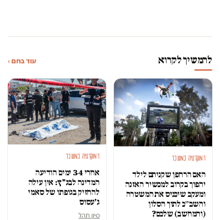
להמשיך לקרוא
עוד בחם ›
דמוקרטיה במשבר
דמוקרטיה במשבר
אחרי 34 ימים הודיעה
האם הרחפן שקניתם לילד
המדינה לבג"ץ: אין עילה
יהפוך בקרוב למכשיר האזנה
להחזיק בגופתו של סאמי
ומעקב שיכניס את המשטרה
ג'עסוס
והשב״כ לתוך הסלון
(והמחשב) שלכם?
סיון תהל