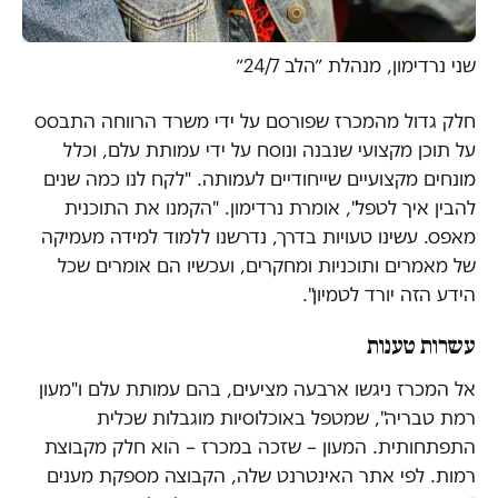
שני נרדימון, מנהלת ״הלב 24/7״
חלק גדול מהמכרז שפורסם על ידי משרד הרווחה התבסס
על תוכן מקצועי שנבנה ונוסח על ידי עמותת עלם, וכלל
מונחים מקצועיים שייחודיים לעמותה. "לקח לנו כמה שנים
להבין איך לטפל", אומרת נרדימון. "הקמנו את התוכנית
מאפס. עשינו טעויות בדרך, נדרשנו ללמוד למידה מעמיקה
של מאמרים ותוכניות ומחקרים, ועכשיו הם אומרים שכל
הידע הזה יורד לטמיון".
עשרות טענות
אל המכרז ניגשו ארבעה מציעים, בהם עמותת עלם ו"מעון
רמת טבריה", שמטפל באוכלוסיות מוגבלות שכלית
התפתחותית. המעון – שזכה במכרז – הוא חלק מקבוצת
רמות. לפי אתר האינטרנט שלה, הקבוצה מספקת מענים