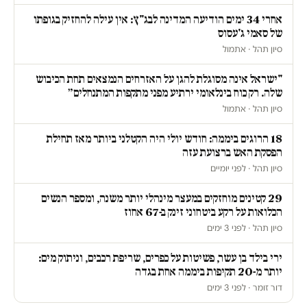
אחרי 34 ימים הודיעה המדינה לבג"ץ: אין עילה להחזיק בגופתו
של סאמי ג'עסוס
סיון תהל · אתמול
"ישראל אינה מסוגלת להגן על האזרחים הנמצאים תחת הכיבוש
שלה. רק כוח בינלאומי ירתיע מפני מתקפות המתנחלים״
סיון תהל · אתמול
18 הרוגים ביממה: חודש יולי היה הקטלני ביותר מאז תחילת
הפסקת האש ברצועת עזה
סיון תהל · לפני יומיים
29 קטינים מוחזקים במעצר מינהלי יותר משנה, ומספר הנשים
הכלואות על רקע ביטחוני זינק ב-67 אחוז
סיון תהל · לפני 3 ימים
ירי בילד בן עשר, פשיטות על כפרים, שריפת רכבים, וניתוק מים:
יותר מ-20 תקיפות ביממה אחת בגדה
דור זומר · לפני 3 ימים