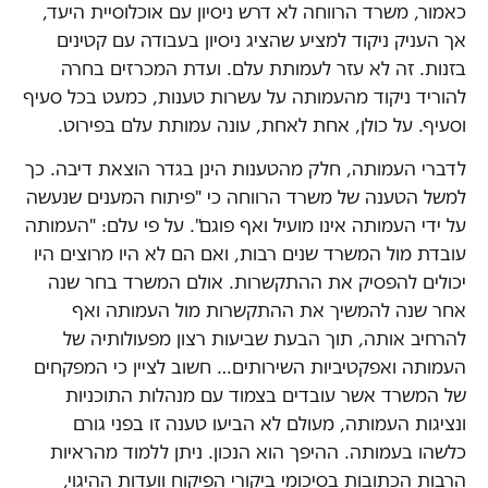
כאמור, משרד הרווחה לא דרש ניסיון עם אוכלוסיית היעד,
אך העניק ניקוד למציע שהציג ניסיון בעבודה עם קטינים
בזנות. זה לא עזר לעמותת עלם. ועדת המכרזים בחרה
להוריד ניקוד מהעמותה על עשרות טענות, כמעט בכל סעיף
וסעיף. על כולן, אחת לאחת, עונה עמותת עלם בפירוט.
לדברי העמותה, חלק מהטענות הינן בגדר הוצאת דיבה. כך
למשל הטענה של משרד הרווחה כי "פיתוח המענים שנעשה
על ידי העמותה אינו מועיל ואף פוגם". על פי עלם: "העמותה
עובדת מול המשרד שנים רבות, ואם הם לא היו מרוצים היו
יכולים להפסיק את ההתקשרות. אולם המשרד בחר שנה
אחר שנה להמשיך את ההתקשרות מול העמותה ואף
להרחיב אותה, תוך הבעת שביעות רצון מפעולותיה של
העמותה ואפקטיביות השירותים… חשוב לציין כי המפקחים
של המשרד אשר עובדים בצמוד עם מנהלות התוכניות
ונציגות העמותה, מעולם לא הביעו טענה זו בפני גורם
כלשהו בעמותה. ההיפך הוא הנכון. ניתן ללמוד מהראיות
הרבות הכתובות בסיכומי ביקורי הפיקוח וועדות ההיגוי,