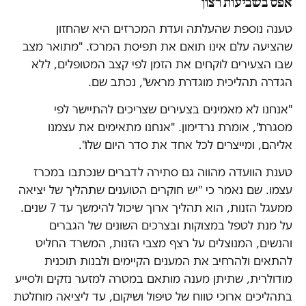
אפס בשביעות רצון
טענה נוספת שהעלתה ועדת המכרזים היא שהחזון
שהציעה עלם אינו תואם את תפיסת המרכז. "מתואר מצב
שבו הצעירים לוקחים את הזמן לפי קצב המטופלים, ללא
הגדרה תהליכית מוגדרת מראש", נכתב שם.
"אנחנו לא מאמינים בצעירים שצריכים להתיישר לפי
מסגרת", אומרת נרדימון. "אנחנו מתאימים את עצמנו
אליהם, ומייצרים לכל אחד את סדר היום שלו".
טענת הוועדה מהווה גם סתירה לדברים שנכתבו במכרז
עצמו. שם נאמר כי "יש חוקרים הטוענים שתהליך של יציאה
ממעגל הזנות, הוא תהליך ארוך שיכול להימשך עד 7 שנים.
על מנת לטפל במצוקות ובצרכים השונים של הגברים
והנשים, המנוצלים על רצף מצבי הזנות, המשרד החליט
להתאים ולהרחיב את המענים הקיימים ולבנות תוכנית
מודולרית, שתיתן מענה מותאם במטרה למזער נזקים ולסייע
בתהליכים ארוכי טווח של טיפול ושיקום, עד ליציאה מוחלטת