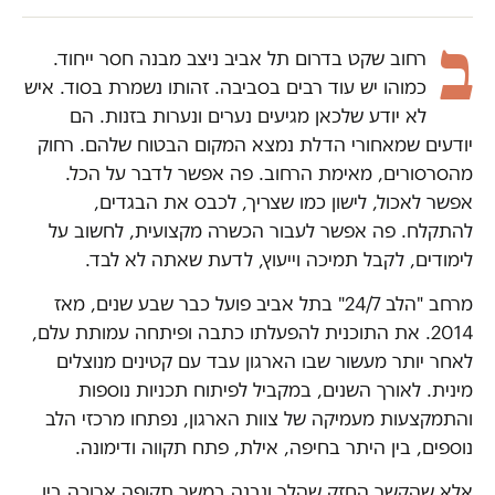
ב
רחוב שקט בדרום תל אביב ניצב מבנה חסר ייחוד.
כמוהו יש עוד רבים בסביבה. זהותו נשמרת בסוד. איש
לא יודע שלכאן מגיעים נערים ונערות בזנות. הם
יודעים שמאחורי הדלת נמצא המקום הבטוח שלהם. רחוק
מהסרסורים, מאימת הרחוב. פה אפשר לדבר על הכל.
אפשר לאכול, לישון כמו שצריך, לכבס את הבגדים,
להתקלח. פה אפשר לעבור הכשרה מקצועית, לחשוב על
לימודים, לקבל תמיכה וייעוץ, לדעת שאתה לא לבד.
מרחב "הלב 24/7" בתל אביב פועל כבר שבע שנים, מאז
2014. את התוכנית להפעלתו כתבה ופיתחה עמותת עלם,
לאחר יותר מעשור שבו הארגון עבד עם קטינים מנוצלים
מינית. לאורך השנים, במקביל לפיתוח תכניות נוספות
והתמקצעות מעמיקה של צוות הארגון, נפתחו מרכזי הלב
נוספים, בין היתר בחיפה, אילת, פתח תקווה ודימונה.
אלא שהקשר החזק שהלך ונבנה במשך תקופה ארוכה בין