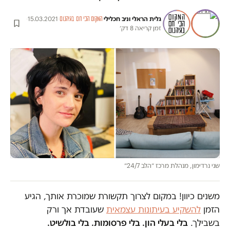
גלית הראלי
ו
ניב חכלילי
·
·
15.03.2021
·
המקום הכי חם בגיהנום
זמן קריאה 8 דק׳
שני נרדימון, מנהלת מרכז ״הלב 24/7״
משנים כיוון! במקום לצרוך תקשורת שמוכרת אותך, הגיע
הזמן
להשקיע בעיתונות עצמאית
שעובדת אך ורק
בשבילך.
בלי בעלי הון. בלי פרסומות. בלי בולשיט.