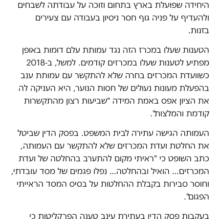
היחידה שפועלת בארץ בתחום וזוכה על עבודתה לשבחים
ולהעדיף על פניה גוף חסר ניסיון בעבודה עם צעירים
בזנות.
הטענות שעלו במכרז הזה נגד עמותת עלם דומות באופן
מפתיע לטענות שעלו במכרזים קודמים. למשל, ב-2018
כשוועדת המכרזים בחרה שלא להתקשר עם עמותת ענב
בהפעלת מעונות נעולים של חסות הנוער, היא העניקה לה
את הציון אפס באמת המידה "שביעות רצון מהתקשרות
קודמת והמלצות".
העמותה הגישה עתירה לבית המשפט. בפסק הדין שביטל
את החלטת ועדת המכרזים שלא להתקשר עם העמותה,
כתב השופט כי "ראיתי מקום להתערב בהחלטה של ועדת
המכרזים… הואיל ובהחלטה… נפלו פגמים של מסד עובדתי,
וחוסר סבירות בקבלת ההחלטות על בסיס המסד הראייתי
הפגום".
בעקבות פסק הדין בעתירת עינב טענה הפרקליטות כי