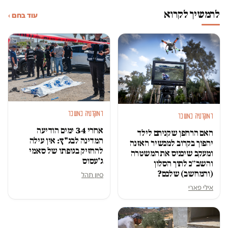
להמשיך לקרוא
עוד בחם ›
דמוקרטיה במשבר
דמוקרטיה במשבר
אחרי 34 ימים הודיעה
האם הרחפן שקניתם לילד
המדינה לבג"ץ: אין עילה
יהפוך בקרוב למכשיר האזנה
להחזיק בגופתו של סאמי
ומעקב שיכניס את המשטרה
ג'עסוס
והשב״כ לתוך הסלון
(והמחשב) שלכם?
סיון תהל
אילי פארי