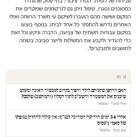
עבירות של הפרת הסדר ציבורי. בתי עסק שהוגדרו
כמסוכנים נסגרו. טיפול ניתן גם לנרקומנים שפוקדים את
המקום ושישה מהם הועברו לשיקום עי משרד הרווחה ואילו
האחרים נדרשו להתפזר כל אחד לביתו. בנוסף בוצעו
במקום עבודות תשתית של צביעה, הדברה וניקיון וכל זאת
כדי להגדיר ולקבע את המשילות ולייצר סביבה בטוחה
לתושבים ולמבקרים".
עוד בחם
האם הרחפן שקניתם לילד יהפוך בקרוב למכשיר האזנה ומעקב
שיכניס את המשטרה והשב״כ לתוך הסלון (והמחשב) שלכם?
אילי פארי · אתמול
אחרי 34 ימים הודיעה המדינה לבג"ץ: אין עילה להחזיק בגופתו
של סאמי ג'עסוס
סיון תהל · אתמול