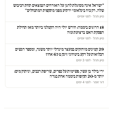
"ישראל אינה מסוגלת להגן על האזרחים הנמצאים תחת הכיבוש
שלה. רק כוח בינלאומי ירתיע מפני מתקפות המתנחלים״
סיון תהל · לפני יומיים
18 הרוגים ביממה: חודש יולי היה הקטלני ביותר מאז תחילת
הפסקת האש ברצועת עזה
סיון תהל · לפני יומיים
29 קטינים מוחזקים במעצר מינהלי יותר משנה, ומספר הנשים
הכלואות על רקע ביטחוני זינק ב-67 אחוז
סיון תהל · לפני 3 ימים
ירי בילד בן עשר, פשיטות על כפרים, שריפת רכבים, וניתוק מים:
יותר מ-20 תקיפות ביממה אחת בגדה
דור זומר · לפני 4 ימים