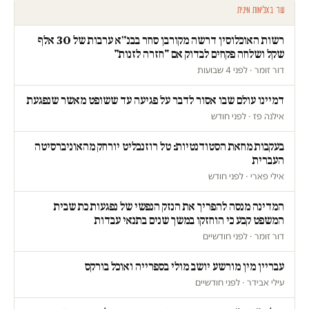
עוד באלימות מינית
רשות האוכלוסין דרשה מקורבן סחר בבנ״א ערבות של 30 אלף
שקל ושלחה פקחים לבדוק אם "חזרה לזנות"
דור זומר · לפני 4 שבועות
דמיינו עולם שבו אסור לדבר על פגיעה עד ששופט מאשר שנפגעת
אילנה פז · לפני חודש
בעקבות מחאת הסטודנטיות: טל רוזנבליט יורחק מהאוניברסיטה
העברית
אילי פארי · לפני חודש
המדינה מנסה להפריך את הנזק הנפשי של נפגעות כת שבית
המשפט קבע כי הוחזקו במשך שנים בתנאי עבדות
דור זומר · לפני חודשיים
עבריין מין מורשע יושב מולי בספרייה ואוכל בורקס
עילי אבידר · לפני חודשיים