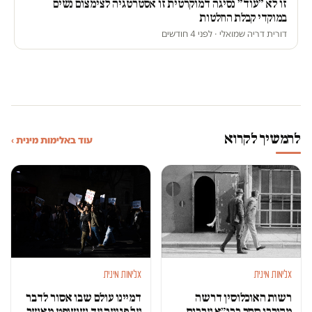
זו לא ״עוד״ נסיגה דמוקרטית זו אסטרטגיה לצימצום נשים
במוקדי קבלת החלטות
דורית דריה שמואלי · לפני 4 חודשים
להמשיך לקרוא
עוד באלימות מינית ›
אלימות מינית
אלימות מינית
רשות האוכלוסין דרשה
דמיינו עולם שבו אסור לדבר
מקורבן סחר בבנ״א ערבות
על פגיעה עד ששופט מאשר