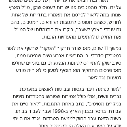
על ידו. חלק מהמגיבים פנו ישירות לעמוס שוקן, מו"ל הארץ
שנותן במה ללאור לפרסם את מאמריו בתדירות של אחת
לחודש, כשהם חסומים לתגובות הקוראים. המגיבים, בהם
גם עובדי הארץ לשעבר, ביקרו את התנהלותו של המו"ל
ואת החלטתו להתעלם מהעדויות הרבות.
במשך 11 שנים, מאז שודר תחקיר "המקור" שחשף את לאור
כמטרידן סדרתי ובו התראיינו ארבע נשים שנפגעו ממנו,
סירב שוקן להתייחס לטענות הנפגעות. גם ביומיים שחלפו
מאז פרסום התחקיר הוא הוסיף לטעון כי לא היה מודע
לטענות נגד לאור.
"לאור כנראה דיבר בגסות ובבוטות לאנשים במערכת,
גברים ונשים, אולי כולל אמירות שפורשו כהטרדות מיניות
במקרים מסוימים", כתב באחת התגובות. "לאור סיים את
עבודתו בדסק ובבנין הארץ ב-1998 ועבר לעבוד בביתו.
בשנה הזאת עבר החוק למניעת הטרדות. אבל אם הייתי
יודע על האירועים האלה הייתי מפטר אותו".