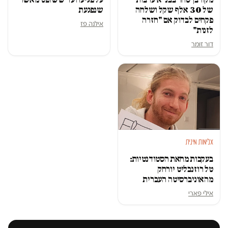
של 30 אלף שקל ושלחה
שנפגעת
פקחים לבדוק אם "חזרה
אילנה פז
לזנות"
דור זומר
אלימות מינית
בעקבות מחאת הסטודנטיות:
טל רוזנבליט יורחק
מהאוניברסיטה העברית
אילי פארי