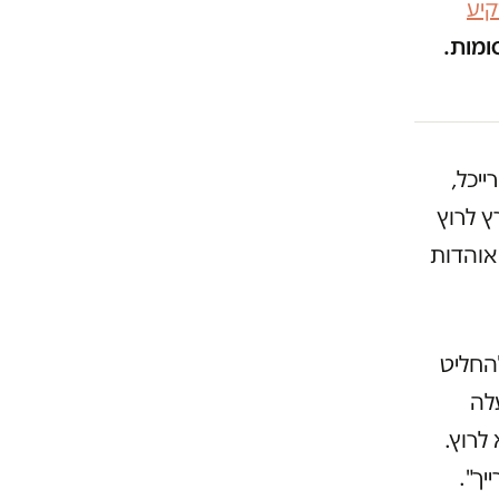
יע
ומות.
יכל,
ץ לרוץ
אוהדות
החליט
לה
לרוץ.
יך".