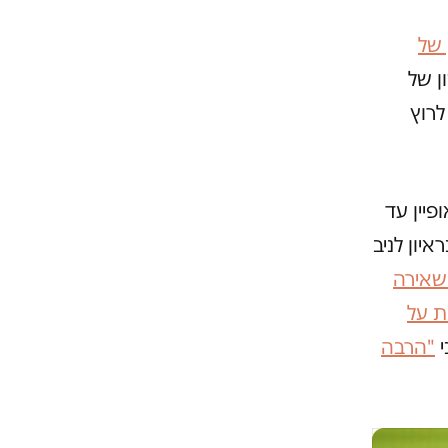
 של
ן של
לרוץ
יין עד
יון לניב
שאירה
ת על
י
"הרבה