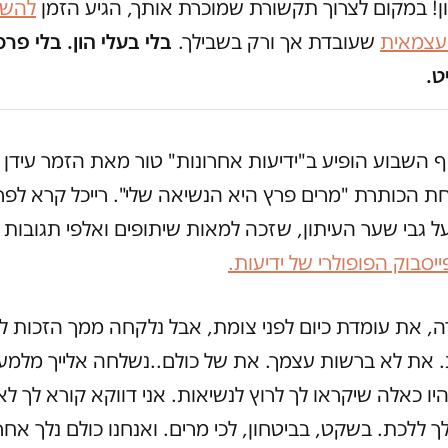
ון! במקום לצרוך תקשורת שמוכרת אותך, הגיע הזמן
להשק
 עצמאית
שעובדת אך ורק בשבילך.
בלי בעלי הון. בלי פרס
ט.
ף השבוע הופיע ב"ידיעות אחרונות" טור מאת הזמר עידן רי
ת הכותרת "מרים פרץ היא הנשיאה שלי". רייכל קרא לפר
ל גבי שער העיתון, שזכה למאות שיתופים ואלפי תגובות 
יסבוק הפופולרי של ידיעות.
ה, את עומדת כיום לפני צומת, אבל נלקחה ממך הזכות ל
. את לא ברשות עצמך. את של כולם..נשלחה אלייך מלמע
יו כאלה שיקראו לך לרוץ לנשיאות. אני דווקא קורא לך לא 
ך ללכת. בשקט, בביטחון, לכי מרים. ואנחנו כולם נלך אחרי