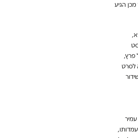
מכן הגיע
א,
סט
 פרץ,
 לסרט
ידור
עמיר
עמדותו,