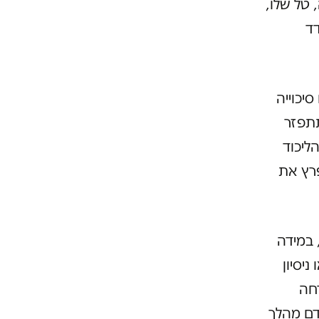
 טל שלו,
דד
יכוייה
תפזר
ליכוד
פרץ את
 במידה
ניסיון
חה
דם מהלך