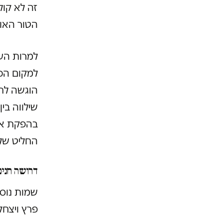
זה לא קול
הטור האוה
למרות הע
למקום הכי
הוגשה לתא
שילווה ב
בהפקת אר
החליט שלא
דרושה חנינ
שמות נוספ
פרץ ויצחק 