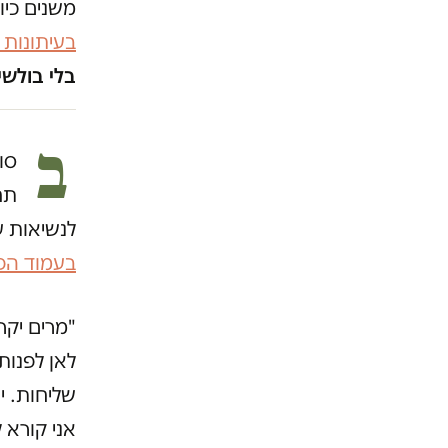
משנים כיו
בעיתונות
בלי בולשי
ב
סו
תח
לנשיאות ע
בעמוד הפי
"מרים יקר
לאן לפנות
שליחות. יה
אני קורא ל