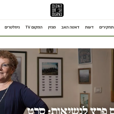
תחקירים
דעות
דאטה האב
מגזין
המקום TV
ניוזלטרים
 פרץ לנשיאות: סרט