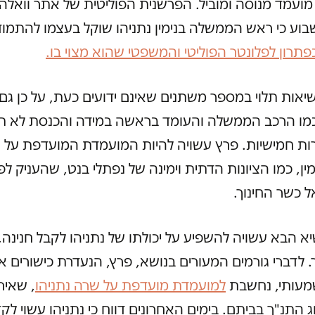
ועמד מנוסה ומוביל. הפרשנית הפוליטית של אתר וואלה,
בוע כי ראש הממשלה בנימין נתניהו שוקל בעצמו להתמו
פתרון לפלונטר הפוליטי והמשפטי שהוא מצוי בו.
יאות תלוי במספר משתנים שאינם ידועים כעת, על כן גם ס
כמו הרכב הממשלה והעומד בראשה במידה והכנסת לא ת
ות חמישיות. פרץ עשויה להיות המועמדת המועדפת על ה
מין, כמו הציונות הדתית וימינה של נפתלי בנט, שהעניק ל
 כשר החינוך.
א הבא עשויה להשפיע על יכולתו של נתניהו לקבל חנינה,
. לדברי גורמים המעורים בנושא, פרץ, הנעדרת כישורים או 
שמעותי, נחשבת
למועמדת מועדפת על שרה נתניהו
, שאיר
 התנ"ך בביתם. בימים האחרונים דווח כי נתניהו עשוי לק