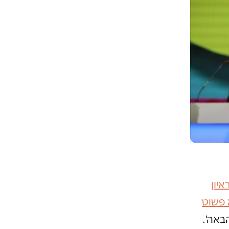
יון
א פשוט
הבאה'.