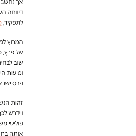
אך נחשב מ
דיווחה הש
לתפקיד,
כ
המרוץ לנש
של פרץ, 
שוב לבחיר
וסיעות הי
פרס ישראל
זהות הנשי
ויידרש לכך
פוליטי מ
אותה בחוג