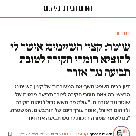
חדשות · חם
שוטר: קצין השיימינג אישר לי
להוציא חומרי חקירה לטובת
תביעה נגד אזרח
דיון בבית משפט חשף את המעורבות של קצין השיימינג
הראשי בהוצאת חומרי חקירה לצורך תביעה פרטית של
שוטר נגד אזרחים. "עולה פה חשש גדול לזיהום חקירה
ולזיהום ראיות", אומר עורך דינם של הנתבעים. המשטרה:
"גם לשוטר שמורה הזכות להגיש תביעה אזרחית"
מאשה אברבוך
·
·
30.03.2021
·
זמן קריאה 7 דק׳
המקום הכי חם בגיהנום