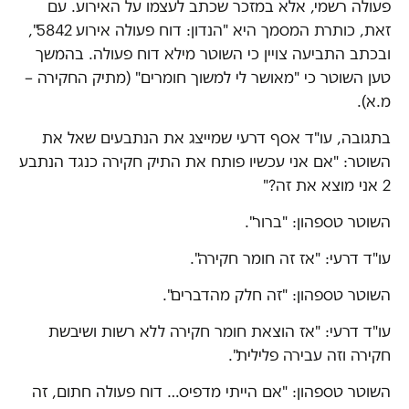
פעולה רשמי, אלא במזכר שכתב לעצמו על האירוע. עם
זאת, כותרת המסמך היא "הנדון: דוח פעולה אירוע 5842",
ובכתב התביעה צויין כי השוטר מילא דוח פעולה. בהמשך
טען השוטר כי "מאושר לי למשוך חומרים" (מתיק החקירה –
מ.א).
בתגובה, עו"ד אסף דרעי שמייצג את הנתבעים שאל את
השוטר: "אם אני עכשיו פותח את התיק חקירה כנגד הנתבע
2 אני מוצא את זה?"
השוטר טספהון: "ברור".
עו"ד דרעי: "אז זה חומר חקירה".
השוטר טספהון: "זה חלק מהדברים".
עו"ד דרעי: "אז הוצאת חומר חקירה ללא רשות ושיבשת
חקירה וזה עבירה פלילית".
השוטר טספהון: "אם הייתי מדפיס… דוח פעולה חתום, זה