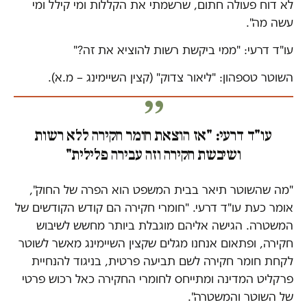
לא דוח פעולה חתום, שרשמתי את הקללות ומי קילל ומי
עשה מה".
עו"ד דרעי: "ממי ביקשת רשות להוציא את זה?"
השוטר טספהון: "ליאור צדוק" (קצין השיימינג – מ.א).
עו"ד דרעי: "אז הוצאת חומר חקירה ללא רשות
ושיבשת חקירה וזה עבירה פלילית"
"מה שהשוטר תיאר בבית המשפט הוא הפרה של החוק",
אומר כעת עו"ד דרעי. "חומרי חקירה הם קודש הקודשים של
המשטרה. הגישה אליהם מוגבלת ביותר מחשש לשיבוש
חקירה, ופתאום אנחנו מגלים שקצין השיימינג מאשר לשוטר
לקחת חומר חקירה לשם תביעה פרטית, בניגוד להנחיית
פרקליט המדינה ומתייחס לחומרי החקירה כאל רכוש פרטי
של השוטר והמשטרה".