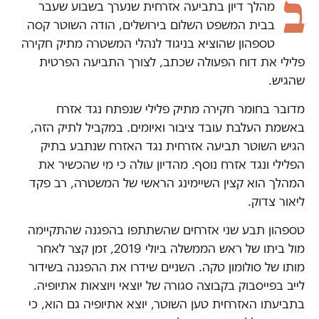
ב
מהלך דיון בתביעה אזרחית שנערך בשבוע שעבר
בבית המשפט השלום בירושלים, הודה השוטר קסה
טספהון שהוציא בניגוד לנהלי המשטרה מתיק חקירה
פלילי את דוח הפעולה שכתב, לצורך התביעה הפרטית
שהגיש.
מדובר בחומר חקירה מתיק פלילי שנפתח נגד אזרח
באשמת העלבת עובד ציבור ואיומים. במקביל לתיק הזה,
הגיש השוטר תביעה אזרחית נגד האזרח שנתבע בתיק
הפלילי ונגד אזרח נוסף. מהדיון עולה כי מי שהכשיר את
המהלך הוא קצין השיימינג הראשי של המשטרה, רב פקד
ליאור צדוק.
טספהון תבע שני אזרחים שהשתתפו בהפגנה שהתקיימה
מול ביתו של ראש הממשלה ביולי 2019, זמן קצר לאחר
מותו של סולומון טקה. השניים שידרו את ההפגנה בשידור
לייב בפייסבוק בקבוצה סגורה של יוצאי ויוצאות אתיופיה.
בתביעתו האזרחית טען השוטר, יוצא אתיופיה גם הוא, כי