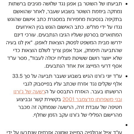
תביעתו של השוטר בן אפגן נגד שלושה מגיבים ברשתות
נמחקה ביוזמת השוטר בשבוע שעבר, לאחר שהואשם
בתקיפה בנסיבות מחמירות במסגרת כתב אישום שהוגש
נגדו על ידי מח"ש. כתב האישום הוגש בגין האירועים
המתוארים בסרטון שעליו הגיבו הנתבעים. עורכי דינם
ידרשו מבית המשפט לפסוק הוצאות לאפגן. "אין לנו בעיה
שהתביעה תימחק, אבל אפגן צריך לשלם הוצאות כדי
שלא ייווצר רושם ששיטת מצליח יכולה לעבוד", מסר עו"ד
אסף דרעי המייצג את אחד הנתבעים.
עו"ד יוני ג'ורנו הגיש בשבוע שעבר תביעה על סך 33.5
אלף שקלים נגד אזרח שכתב עליו בפייסבוק לגבי
הרשעתו בעבר. האזרח התבסס על ה
רשעה של ג'ורנו
ובני משפחתו מדצמבר 2001
בקשירת קשר ובביצוע
חטיפה של עובדת זרה, הרשעה שנמחקה זה מכבר
מהרישום הפלילי של ג'ורנו עקב הזמן שחלף.
עו"ד אייל אבולפיה המייצג שמונה אזרחים שנתבעו על ידי