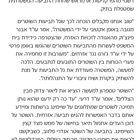
רשמי מהפרקליטות או מראש שלוחת התביעה המשטרתית
שמטפלת בתיק.
"שוב אנחנו מקבלים הוכחה לכך שגל תביעות השוטרים
מגובה באופן אקטיבי על ידי המשטרה", אמר עו"ד אבנר
פינצ'וק מהאגודה לזכויות האזרח, שהצטרפה כידידת בית
המשפט לעשרות מהתביעות השוטרים שהוגשו באופן פרטי
על ידי עו"ד ג'ורנו נגד אזרחים. "מעורבות זו מחמירה את
פערי הכוחות בין השוטרים התובעים לנתבעים. הלכה
למעשה, המשטרה מעודדת את גל התביעות על מנת
להשתיק ביקורת ושיח ציבורי על התנהלותה".
"השוטר טספהון למעשה הוציא את ליאור צדוק מבין
הצללים", אומר עו"ד דרעי. "עד כה רק ידענו שהוא נותן
תמיכה לשוטרים שמתלוננים על שיימינג ברשתות ומיידע
אותם בדבר האפשרות להגיש תביעה אזרחית. השוטר על
דוכן העדים אתמול תיאר בחישה של ממש מצד קצין
השיימינג. בתביעה של השוטר אנדרי פלנוב, כשביקשנו
לראות את חומרי החקירה מהתיק הפלילי, הפרקליטות לא