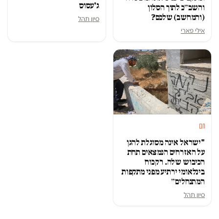
ג'עסוס
והשב״כ לתוך הסלון
(והמחשב) שלכם?
סיון תהל
אילי פארי
חם
"ישראל אינה מסוגלת להגן
על האזרחים הנמצאים תחת
הכיבוש שלה. רק כוח
בינלאומי ירתיע מפני מתקפות
המתנחלים״
סיון תהל