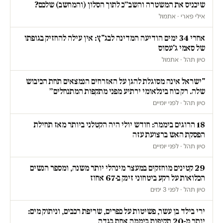
שיכניס את המשטרה והשב״כ לתוך הסלון (והמחשב) שלכם?
אילי פארי · אתמול
אחרי 34 ימים הודיעה המדינה לבג"ץ: אין עילה להחזיק בגופתו
של סאמי ג'עסוס
סיון תהל · אתמול
"ישראל אינה מסוגלת להגן על האזרחים הנמצאים תחת הכיבוש
שלה. רק כוח בינלאומי ירתיע מפני מתקפות המתנחלים״
סיון תהל · לפני יומיים
18 הרוגים ביממה: חודש יולי היה הקטלני ביותר מאז תחילת
הפסקת האש ברצועת עזה
סיון תהל · לפני יומיים
29 קטינים מוחזקים במעצר מינהלי יותר משנה, ומספר הנשים
הכלואות על רקע ביטחוני זינק ב-67 אחוז
סיון תהל · לפני 3 ימים
ירי בילד בן עשר, פשיטות על כפרים, שריפת רכבים, וניתוק מים:
יותר מ-20 תקיפות ביממה אחת בגדה