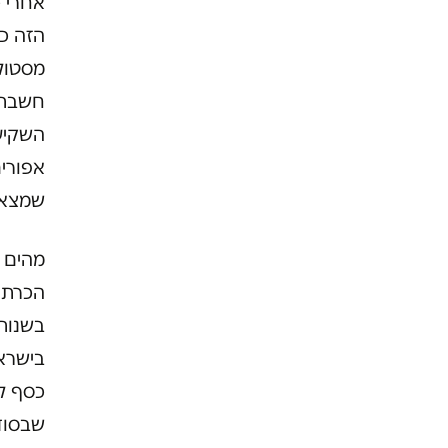
אחרי כ
הזה כב
מסטול.
חשבתי 
השקיע
אפורים
שמצאת
מהים ש
הכרתי.
בישרא
כסף לס
שבסוד