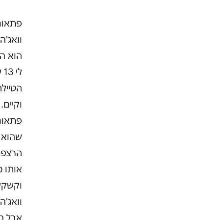
פתאום 
וואג'ה
הוא ה
הטיילת
וקיים.
פתאום 
שהוא 
הרצפה
אותו 
וקשקשנ
וואג'ה
אבל הו