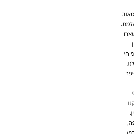
אוד.
שלמת.
ארו
ן
 חי
נו.
יפר
נו
.
ה,
נע