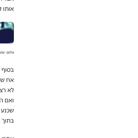
אותו ל
צילום: עמר
בסוף ה
אח שלי
לא רצה
ואם הו
שכנע א
בתוך ב