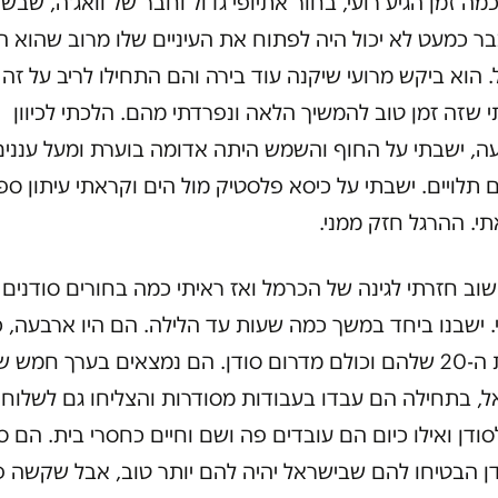
מה זמן הגיע רועי, בחור אתיופי גדול וחבר של וואג'ה, שבש
ר כמעט לא יכול היה לפתוח את העיניים שלו מרוב שהוא ה
 הוא ביקש מרועי שיקנה עוד בירה והם התחילו לריב על זה ו
שזה זמן טוב להמשיך הלאה ונפרדתי מהם. הלכתי לכיוון
ה, ישבתי על החוף והשמש היתה אדומה בוערת ומעל עננים
 תלויים. ישבתי על כיסא פלסטיק מול הים וקראתי עיתון ספ
י. ההרגל חזק ממני.
וב חזרתי לגינה של הכרמל ואז ראיתי כמה בחורים סודנים
 ישבנו ביחד במשך כמה שעות עד הלילה. הם היו ארבעה, כ
בשנות ה-20 שלהם וכולם מדרום סודן. הם נמצאים בערך חמש ש
ל, בתחילה הם עבדו בעבודות מסודרות והצליחו גם לשלוח
ודן ואילו כיום הם עובדים פה ושם וחיים כחסרי בית. הם ס
ן הבטיחו להם שבישראל יהיה להם יותר טוב, אבל שקשה 