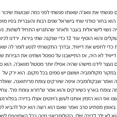
פגשתי את וואג'ה שאותו פגשתי לפני כמה שבועות שיכור מ
 הוא בחור סודני שחי בישראל שנים רבות והעברית בפיו מו
יה נשוי לישראלית בעבר ולאחר שהתגרש התחיל לשתות. נש
לי 13 שקלים והוא הוסיף עוד 12 כדי שנקנה שתי בירות. ירדנו לכיוו
 כדי לחפש את דייוויד, ובדרך התקשרתי לנטע לומר לה שאני
 דייוויד לא היה, אז התיישבנו על ספסל ושתינו את הבירות של
נעצר לידנו מישהו שהיה אפילו יותר מסטול מוואג'ה. הוא ס
במקור מקולומביה וששם יש סמים בכל מקום. הוא ירק על
 ואמר שבקולומביה איפה שיורקים צומח מריחואנה. שאלתי
מה צומח בארץ כשיורקים והוא אמר ש"חרא צומח פה". צחק
ו ואז הוא הזמין אותנו לעשן ג'וינטים אצלו בדירה בפלורנטין
 באופן מפתיע סרב ואמר שאם הוא רוצה הוא יכול להביא לפ
א לא ילך לדירה שלו. הקולומביאני ניסה בכל האמצעים לשכ