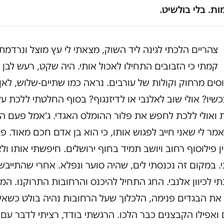
ת. בלי בולשיט.
צהריים הלכתי לגינה ליד השוק, מצאתי לי עץ מוצל ונרדמתי
קמתי כי הזבובים התחילו לאכול אותי. היה שקט, רעש לבן 
סים מרחוק וקולות של עורבים. נראה כמו שתיים-שלוש, לאן 
שיו? אולי שוב לאלנבי או לדיזנגוף? בסוף החלטתי ללכת על
 ואולי ללכת לחפש את פלור ההומלס האגדי. ג'אמל פעם הכ
אמר לי שאני חייב לפגוש אותו, כי הוא בן אדם חכם מאוד. פל
ן פילוסוף רחוב ויושב תמיד בחוף ירושלים. חיפשתי אותו ול
 במקום זה נכנסתי לים, שהיה סוער ונפלא. אחרי שהתייבש
 לכיוון אלנבי. החג התחיל להיכנס והרחובות התרוקנו. המ
את הבגדים פנימה, הלכלוך שעל הרחובות נהיה בולט כשאין
ואפילו הקבצנים כבר הלכו. הרגשתי בודד, רציתי לדבר עם