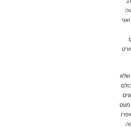
לב
יה
אני
ורט
 שלא
ולם
נים
 מעט
יפרו
פה