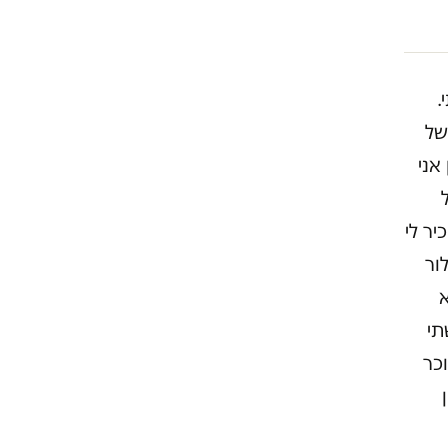
.
של
אני
יר לי
ור
א
תי
וכר