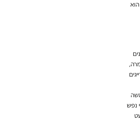
הוא
ים
מרה,
יגים
אשה
 נפש
עט