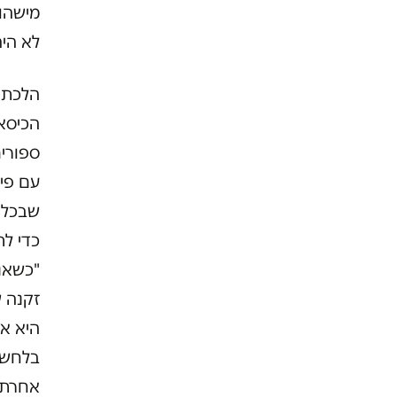
מישהו 
לא הי
הלכתי 
הכיסאו
ספורים
עם פית
שבכל ש
כדי לת
"כשאנ
זקנה ש
היא או
בלחש "
אחרת.