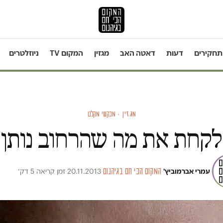
תחקירים
דעות
דאטה האב
מגזין
המקום TV
ניוזלטרים
מגזין · מבקשי מקלט
לקחת את מה שהרחוב נותן
עמרי אברמוביץ'
·
המקום הכי חם בגיהנום
·
20.11.2013
·
זמן קריאה 5 דק׳