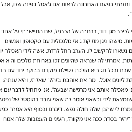
וחזרתי בפעם האחרונה לראות אם ג'אמל בפינה שלו, אבל 
ה.
לכיכר מגן דוד, ברחבה של הכרמל, שם התיישבתי על אחד
ת. מישהו ניגן מוזיקת ג'אז מלנכולית עם סקסופון ואנשים
 נשארו להקשיב לו. הערב החל לרדת. אשה לידי האכילה יונ
ות. אמרתי לה שנראה שהיונים זכו בארוחת מלכים והיא א
בת ובכל חג היא הולכת לטיילת מוקדם בבוקר יחד עם הדי
ת ליונים אוכל. "מה את אוהבת בזה?" שאלתי, והיא ענתה:
י מאכילה אותם אני מרגישה שבעה". אני מתחיל לדבר עם 
נמצאת לידי וכשאני אומר לה שאני עובד בהוסטל של נפגעי
מרת לי שהבן שלה חולה נפש. דיברנו ובסוף היא אמרה כמ
יהיה בסדר, ככה אני מקווה", העיניים העצובות שלה אמרו