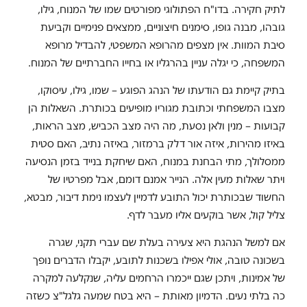
לתיק חקירה. בדו"ח הפתולוגי מפורטים שמו של המנוח, גילו,
גובהו, מבנה גופו, סימנים חיצוניים, ממצאים פנימיים וקביעת
סיבת המוות. אין מצפים מהרופא המשפטי, להבדיל מרופא
המשפחה, כי יגלה עניין בהרגליו או בחייו החברתיים של המנוח.
בתיק קיימת גם הודעתו של הנהג הפוגע – שמו, גילו, עיסוקו,
מצבו המשפחתי וכתובת מגוריו מופיעים בכותרת. השאלות הן
קבועות – מנין ולאן נסעת, מה היה מצב הכביש, מצב הראות,
באיזו מהירות, איזה אור דלק ברמזור, באיזה נתיב, האם סטית
ממסלולך, מתי הבחנת במנוח, האם שיחקת בנייד בזמן הנסיעה
ויתר שאלות מעין אלה. הנייר אמנם דומם, אבל מפרטיו של
החשוד שבכותרת יכול התובע לדמיין לעצמו נימת דיבור, מבטא,
צליל קול, אשר בוקעים אליו מעבר לדף.
אם למשל הנהגת היא צעירה בעלת שם עברי תקני, שגרה
בשכונה טובה, אולי אפילו בשכנות לתובע, יקבלו הדברים נופך
של אמינות, ויתכן שגם ייכמרו הרחמים עליה, שנקלעה למקרה
כה בלתי נעים. הדמיון מאותת – היא בטח שמעה גלגל"צ כשזה