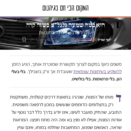
טור דעה · אלימות מינית
היא בטח שמעה גלגל"צ כשזה קרה
עצה לקורבן, תחינה לתובעת
ישי שריד
·
·
23.07.2015
·
זמן קריאה 4 דק׳
המקום הכי חם בגיהנום
משנים כיוון! במקום לצרוך תקשורת שמוכרת אותך, הגיע הזמן
להשקיע בעיתונות עצמאית
שעובדת אך ורק בשבילך.
בלי בעלי
הון. בלי פרסומות. בלי בולשיט.
ד
מותו של המנוח, שנהרג בתאונת דרכים קטלנית, משתקפת
רק בתצלומים הדוממים שנעשים במכון לרפואה משפטית.
התובע, שהתיק מועבר לעיונו, אינו יודע בדרך כלל דבר נוסף על
אודות המנוח, אפילו לא מנין בא ומה היה מחוז חפצו. המראות
שראה, האנשים שפגש, המחשבות שחלפו במוחו, אינם עניין