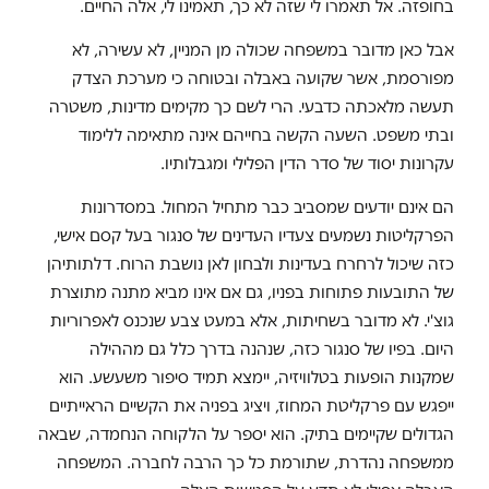
בחופזה. אל תאמרו לי שזה לא כך, תאמינו לי, אלה החיים.
אבל כאן מדובר במשפחה שכולה מן המניין, לא עשירה, לא
מפורסמת, אשר שקועה באבלה ובטוחה כי מערכת הצדק
תעשה מלאכתה כדבעי. הרי לשם כך מקימים מדינות, משטרה
ובתי משפט. השעה הקשה בחייהם אינה מתאימה ללימוד
עקרונות יסוד של סדר הדין הפלילי ומגבלותיו.
הם אינם יודעים שמסביב כבר מתחיל המחול. במסדרונות
הפרקליטות נשמעים צעדיו העדינים של סנגור בעל קסם אישי,
כזה שיכול לרחרח בעדינות ולבחון לאן נושבת הרוח. דלתותיהן
של התובעות פתוחות בפניו, גם אם אינו מביא מתנה מתוצרת
גוצ'י. לא מדובר בשחיתות, אלא במעט צבע שנכנס לאפרוריות
היום. בפיו של סנגור כזה, שנהנה בדרך כלל גם מההילה
שמקנות הופעות בטלוויזיה, יימצא תמיד סיפור משעשע. הוא
ייפגש עם פרקליטת המחוז, ויציג בפניה את הקשיים הראייתיים
הגדולים שקיימים בתיק. הוא יספר על הלקוחה הנחמדה, שבאה
ממשפחה נהדרת, שתורמת כל כך הרבה לחברה. המשפחה