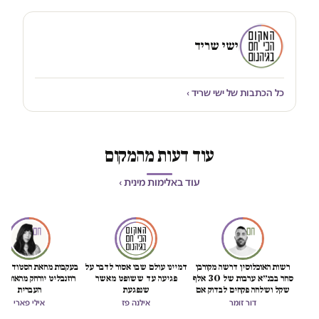
ישי שריד
כל הכתבות של ישי שריד ›
עוד דעות מהמקום
עוד באלימות מינית ›
רשות האוכלוסין דרשה מקורבן
דמיינו עולם שבו אסור לדבר על
בעקבות מחאת הסטודנטיו
סחר בבנ״א ערבות של 30 אלף
פגיעה עד ששופט מאשר
רוזנבליט יורחק מהאוניבר
שקל ושלחה פקחים לבדוק אם
שנפגעת
העברית
"חזרה לזנות"
דור זומר
אילנה פז
אילי פארי