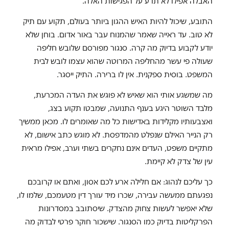
האבלה אפילו לא תדע על הפגישות האלה.
התובע, שיכול להיות האיש ההגון ביותר בעולם, תקוע עם תיק
לא טוב. עד ראייה שאמר שהמנוח עבר באור אדום. בוחן שלא
יודע לקבוע בדיוק מה קרה. סנגור מפורסם שלובש חליפה
שעולה פי עשר מהחליפה המרוטה שהוא עצמו לובש לבית
המשפט. בוסית ספקנית. אין לו ברירה. התיק ייסגר.
מה שמשגע אותי הוא שאיש לא פוגש את העדה המכרעת,
מלבד השוטר היגע בענף התנועה, שמבטו תקוע בצג,
ואצבעותיו מקלידות באדישות כל מה שאומרים לו. מכאן ממשיך
רק הנייר האילם שנפלט מהמדפסת. לא מוגש כתב אישום, לא
מתקיים משפט, העדים אינם נחקרים בשתי וערב, אפילו מראית
עין של צדק לא קיימת.
כך עליכם לנהוג: אם חלילה ארע לכם אסון, ואתם או קרובכם
נפגעתם ממעשה עבירה, שכרו מיד עורך דין מטעמכם, שלמו לו,
שלא יאפשר לעשות צחוק מהצדק. שיסתובב במסדרונות
הפרקליטות בדיוק כמו הסנגור. שישכור חוקר פרטי לבדוק מה