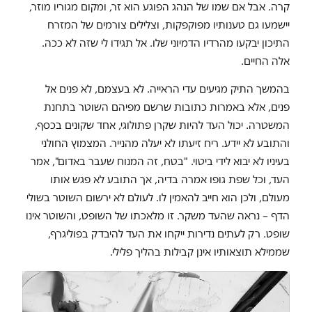
קרה. אבל אם שמו של הנהג הפוגע הוא זר, ומקום מגוריו מוזר,
יישמעו גם טענותיו מפוקפקות, וצלילים צורמים של המזרח
התיכון יבקעו מהרדיו הדמיוני שלו. אל תגידו לי שזה לא ככה.
אלה החיים.
בהמשך התיק מגיעים עדי הראייה. לא בעצמם, לא פנים אל
פנים, אלא באמרות כתובות שרשם מפיהם השוטר בתחנת
המשטרה. יכול העד להיות שקרן פתולוגי, אחד שקונים בכסף,
והתובע לא יידע. ריח זיעתו לא יעלה מהנייר. המצמוץ החולני
בעיניו לא יבוא לידי ביטוי. "בטח, זה המנוח שעבר באדום", אמר
העד, וכל שפת גופו אמרה בדיה, אך התובע לא פגש אותו
מעולם, ולכן הוא חייב להאמין לו. לעולם לא ירשום השוטר בשולי
הדף – נראה שהעד משקר. זו מלאכתו של השופט, והשוטר אינו
שופט. רק לעתים נדירות ייקחו את העד להיבדק בפוליגרף,
שממילא תוצאותיו אינן קבילות בהליך פלילי.