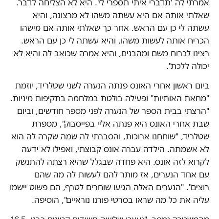
אמרתי לה 'תדברי איתי תספרי לי'. היא לא הצליחה לדבר.
שאלתי אותה אם היא עשתה משהו לא מרצונה, והיא
עשתה לי כן עם הראש. אחר כך שאלתי אותה אם מישהו
הכריח אותה לעשות משהו, והיא עשתה לי כן עם הראש.
רצינו לברוח משם ומהבנים, והיא אמרה שכואב לה והיא לא
יכולה ללכת".
ביום ראשון אחרי האונס פנתה הנערה לשני שטלריד, יוזמת
"מחאת האותיות" ופעילה בולטת במלחמה בתקיפות מיניות.
"הרצתי בבית הספר של הנערה לפני מספר חודשים, וביום
שבת אחרי האונס היא פנתה אליי בפייסבוק", מספרת
שטלריד, "שוחחנו ארוכות, והסברתי לה שמה שקרה לה הוא
לא אשמתה. הילדה עברה אונס קבוצתי, ואפילו לא ידעה
לקרוא לזה אונס. היא פחדה שבגלל שהיא רצתה להתנשק
עם אחד הנערים, אז מותר להם לעשות לה מה שהם
רוצים". "הנערים האלה הגיעו שוחרים לטרף, הם פשוט יישמו
עליה את כל מה שראו בסרטי פורנו נוראיים", הוסיפה.