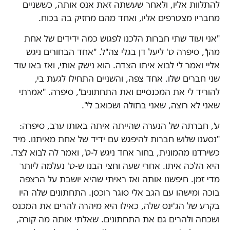
להתלוות אליו, ולאחר שעשתה זאת אנס אותה, כששניים
מחבריו מצטרפים אליו, ואחד מהם מחזיק בה בכוח.
"אני ועוד שתי חברות הלכנו לפגוש כמה ידידים של אחת
מהן", סיפרה ט' ליעל דן בגלי צה"ל. "אחד הבחורים ניגש
אליי ואמר לי לבוא איתו הצדה. הוא נישק אותי, ואז באו עוד
שני חברים שלו. אחד צפה, והשניים התחילו לגעת בי,
להוריד לי את המכנסיים ואת התחתונים", סיפרה. "אמרתי
שאני לא רוצה, שאני בתולה ושכואב לי".
ע', חברתה של הנערה שהייתה איתה באותו ערב, סיפרה:
"נסענו שלוש חברות להיפגש עם ידיד של אחת מאיתנו. מיד
כשירדנו מהמונית, בחור אחד ניגש ל-ט', ואמר לה לבוא לצד.
היא הלכה איתו. אחרי שעה וחצי הבנו ש-ט' נעלמה ליותר
מדי זמן. חיפשנו אותה ואז ראיתי שהיא יושבת על הרצפה
בוכה ומישהו עם הגב אלי סוגר רוכסן. התחתונים שלה היו
בקרע של הג'ינס שלה, כאילו היא מיהרה להרים את המכנס
ושכחה ולהרים גם את התחתונים. שאלתי אותה מה קורה,