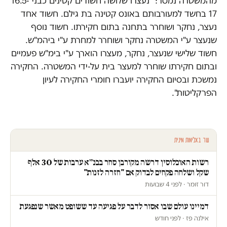
מהמשטרה נמסר: "נעצרו שלושה חשודים קטינים כבני 16.5-
17 בחשד למעורבותם באונס קטינה בת גילם. חשוד אחד
נעצר, נחקר ושוחרר בתחנה בתום חקירתו. חשוד נוסף
שנעצר ע"י המשטרה נחקר ושוחרר למחרת ע"י ביהמ"ש.
חשוד שלישי שנעצר, נחקר, מעצרו הוארך ע"י בימ"ש פעמיים
ובתום חקירתו שוחרר למעצר בית על-ידי המשטרה. החקירה
נמשכת ובסיום החקירה יועברו חומרי החקירה לעיון
הפרקליטות".
עוד באלימות מינית
רשות האוכלוסין דרשה מקורבן סחר בבנ״א ערבות של 30 אלף
שקל ושלחה פקחים לבדוק אם "חזרה לזנות"
דור זומר · לפני 4 שבועות
דמיינו עולם שבו אסור לדבר על פגיעה עד ששופט מאשר שנפגעת
אילנה פז · לפני חודש