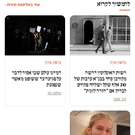
להמשיך לקרוא
עוד באלימות מינית ›
אלימות מינית
אלימות מינית
רשות האוכלוסין דרשה
דמיינו עולם שבו אסור לדבר
מקורבן סחר בבנ״א ערבות של
על פגיעה עד ששופט מאשר
30 אלף שקל ושלחה פקחים
שנפגעת
לבדוק אם "חזרה לזנות"
אילנה פז
דור זומר