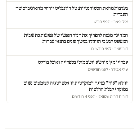
בעקבות מחאת הסטודנטיות: טל רוזנבליט יורחק מהאוניברסיטה
העברית
אילי פארי · לפני חודש
המדינה מנסה להפריך את הנזק הנפשי של נפגעות כת שבית
המשפט קבע כי הוחזקו במשך שנים בתנאי עבדות
דור זומר · לפני חודשיים
עבריין מין מורשע יושב מולי בספרייה ואוכל בורקס
עילי אבידר · לפני חודשיים
זו לא ״עוד״ נסיגה דמוקרטית זו אסטרטגיה לצימצום נשים
במוקדי קבלת החלטות
דורית דריה שמואלי · לפני 4 חודשים