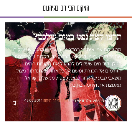
תחקיר · סביבה
תרצו קצת נפט במים שלכם?
מה שלום אפי איתם? בסדר גמור. עכשיו הוא איש עסקים
שחבר לדיק צ'ייני ולרופרט מרדוק כדי לקדוח נפט ברמת
הגולן, קידוחים שעלולים להרעיל את מקורות המים
הזורמים אל הכנרת ומשם אל כל אחד מאתנו תוך ניצול
משאבי טבע של אזור כבוש. כצפוי, ממשלת ישראל
מאמצת את היוזמה בחום
ליהי רוטשילד ודימי ריידר
·
·
13.05.2014
·
המקום הכי חם בגיהנום
זמן קריאה 13 דק׳