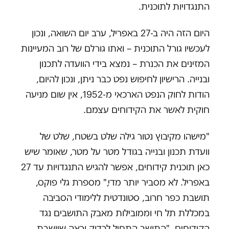
התנגדויות לתוכנית.
היום הזה היה ב-27 באפריל, ערב יום השואה, ונכון
לעכשיו גורל התוכנית – ואתו גורלם של רוב המעיינות
המזינים את הכנרת – נמצא בידי הוועדה לתכנון
ובנייה. הרישיון לחיפוש נפט כבר ניתן, ונכון להיום,
הודות לחוק הנפט הארכאי מ-1952, אין שום מניעה
חוקית לאשר את הקידוחים עצמם.
"מישהו מקיבוץ נטור גילה שלט בשטח, שלט של
וועדת תכנון ובנייה בגודל מטר על מטר, שאומר שיש
כאן תוכנית קידוחים, אפשר להגיש התנגדויות עד 27
באפריל. לא מסביר יותר מדי," מספרת גלי פוקס,
תושבת כפר חרוב, סטונדטית ללימודי הסביבה
במכללת תל חי וממובילות מאבק התושבים נגד
הקידוחים. "התושב התחיל לבדוק וראה שיושבת