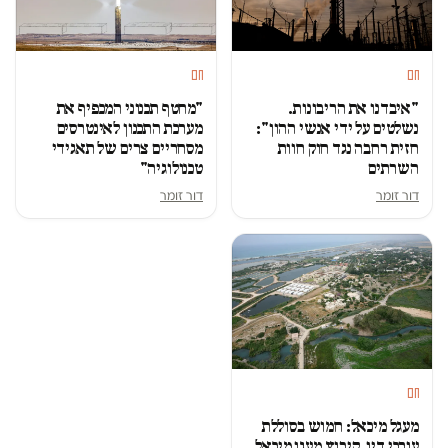
חם
חם
"איבדנו את הריבונות.
"מחטף תכנוני המכפיף את
נשלטים על ידי אנשי ההון":
מערכת התכנון לאינטרסים
חזית רחבה נגד חוק חוות
מסחריים צרים של תאגידי
השרתים
טכנולוגיה"
דור זומר
דור זומר
חם
מעגל מיכאל: חמוש בסוללת
עורכי דין, קיבוץ מעגן מיכאל