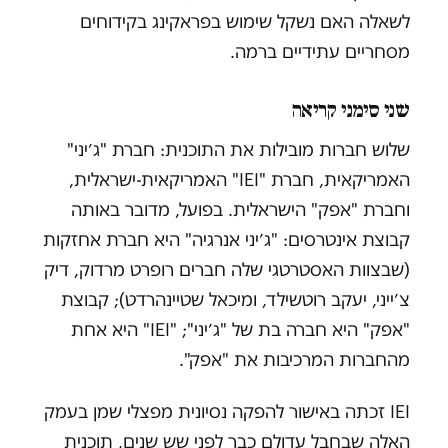
לשאלה האם נשקל שימוש בפראקינג בקידוחים
מסחריים עתידיים ברמה.
שני סימני קריאה
שלוש חברות מובילות את התוכנית: חברת "ג׳יני"
האמריקאית, חברת "
IEI
" האמריקאית-ישראלית,
וחברת "אפק" הישראלית. בפועל, מדובר באותה
קבוצת אינטרסים: "ג׳יני אנרגיה" היא חברת אחזקות
(שבצוות האסטרטגי שלה חברים רופרט מרדוק, דיק
צ׳ייני, יעקב רוטשילד, ומיכאל שטיינהרדט); קבוצת
"אפק" היא חברה בת של "ג׳יני"; "
IEI
" היא אחת
מהחברות המרכיבות את "אפק".
IEI
זכתה באישור להפקה נסיונית מפצלי שמן בעמק
האלה שבחבל עדולם כבר לפני שש שנים, תוכנית