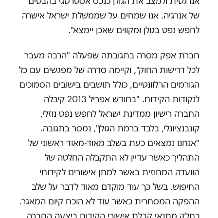
אנרגטית ולמצב את הגולן כנכס אסטרטגי בהבטים
של אנרגיה. אנו שמחים על שממשלת ישראל אישרה
לחפש נפט בגולן ומקווים שאכן יימצא".
חברת אפק מסרה בתגובתה שפעלה "הרבה מעבר
לכל דרישות החוק", וקיימה סדרה של מפגשים עם כל
הגורמים הרלוונטיים, כולל תושבים בישובים הסמוכים
לנקודות הקידוח. "בחודש אפריל 2013 קיבלה
החברה רישיון ממדינת ישראל לחפש נפט נוזלי,
קונבנציונלי, בלבד ברמת הגולן", נמסר בתגובה.
"אנחנו נמצאים כעת בשלב מאוד-מאוד ראשוני של
התהליך כאשר עדיין לא התקבלה החלטה של
הוועדה המחוזית באשר למתן אישורים לקידוחי
החיפוש. בשל כך עוד מוקדם מאוד לדבר על שלב
ההפקה המסחרית כאשר עוד לא הוכח קיום המאגר.
כחלק מתנאי קבלת אישורי הקידוח ביצעה החברה