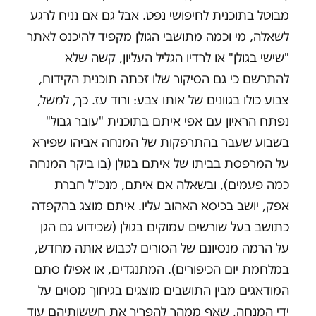
מבוטל בתוכנית לחיפושי נפט. אבל גם אם נניח לרגע
לשאלה, מי וכמה מתושבי הגולן מקפיד להיכנס לאתר
"שישי בגולן" או לרדיו הגליל העליון, קשה שלא
להתרשם כי גם הסיקור שלו זכתה תוכנית הקידוח,
צבוע כולו בגוונים של אותו צבע: ורוד עז. כך, למשל,
נפתח הראיון עם אפי איתם בתוכנית "עובר גבול"
בשבוע שעבר בהתרפקות של המנחה אביהו שפירא
על המרפסת בביתו של איתם בגולן (בו ביקר המנחה
כמה פעמים), ובשאלה אם איתם, מנכ"ל חברת
אפק, יושב בכיסא האהוב עליו. איתם מוצג בהקפדה
כתושב בעל שורשים עמוקים בגולן (שכידוע גם הגן
על הרמה מנסיונם של הסורים לכבוש אותה מחדש,
במלחמת יום הכיפורים). המתנגדים, או אפילו סתם
המודאגים מבין התושבים מוצגים בגיחוך מסוים על
ידי המנחה, שאף ממהר להפריך את חששותיהם עוד