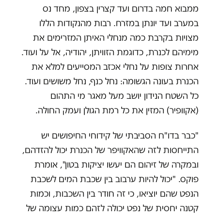
ממבוא חמה בדרום ועד קצרין בצפון, מחד נס
במערב ועד יונתן במזרח. רבות מהנקודות הללו
מצויות בקרבת כמה מנחלי האיתן המזרימים את
מימיהם לכנרת, כדוגמת הזוויתן, יהודיה, אל על ועוד.
אחרות צופות על נחלי אכזב המסייעים למלא את
הכנרת בעונה הגשומה: נחל כנף, נחל משושים ועוד.
כל השטח הנידון יושב מעל מאגר מי התהום
(אקוופיר) המזין את כל רמת הגולן ועמק החולה.
"כבר בדו"ח הסביבתי של קידוחי החיפושים יש
התייחסות לזה שהאקוויפר של הכנרת יכול להזדהם,
ובמקרה של זיהום הם יעשו יציקות בטון", אומרת
פוקס. "יכול להיות ערבוב בין שכבת המים לשכבת
הנפט שהם יוציאו, כי זה חודר בין השכבות, וכמות
קטנה יחסית של נפט יכולה לזהם כמות עצומה של