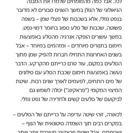
לכל. אבל כמה מהמומחים שלמדו את המבנה
הגיאולוגי של הגולן במשך השנים סבורים לא מדובר
בנפט נוזלי, אלא בשכבות של פצלי שמן – בשפה
פשוטה, שכבות של סלע ספוג בחומר דמוי-נפט.
במשך עשורים הופקה אנרגיה מהסלע באמצעות
חימום בתנורים מיוחדים – ומזהמים במיוחד – אבל
בשנים האחרונות התחילו חברות להפיק שמן מתוך
הסלעים במקום, עוד טרם כרייתם מהקרקע. הדבר
נעשה באמצעות חימום שכבת הסלע עם סילונים
של מים רותחים, לפעמים לאורך שנים רבות. שיטת
המיצוי המקומי ("פראקינג") יכולה לשמש גם
לביקועם של סלעים קשים ולחדירה של נפט נוזלי.
לכאורה, זוהי שיטה עדיפה על כרייתם של הסלעים –
במקרים רבים תוך השמדה סיטונאית של הנוף –
ושריפתם, אבל שיטת פראקינג מעוררת יותר ויותר