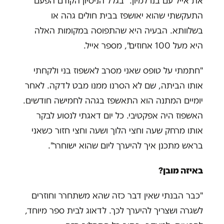
את אייל עם בנו למיון. "בגלל הניסיון הקודם הפעם
התעקשתי שהוא יאושפז בבית חולים גהה או
בשלוותא. הבעיה היא שהתפוסה במקומות האלה
היא מעל 100 אחוזים", מספר אייל.
"חתמתי על טופס שאני מסרב לאשפוז בני ולקחתי
אותו הביתה, שם לא הסרנו ממנו מבט לדקה. לאחר
יומיים המתנה הוא התאשפז בגהה לחמישה חודשים.
האשפוז היה אפקטיבי. כל יום דאגתי לנסוע לבקר
אותו מרחק שעה וחצי הלוך ושעה וחצי חזור כשאני
בראש מתכנן איך להיערך ליום שהוא ישוחרר".
באיזה מובן?
"כבר הבנתי שאין דבר כזה שהא משתחרר וחוזרים
לשגרה ושצריך להיערך לכך. לדאוג לבית ספר מיוחד,