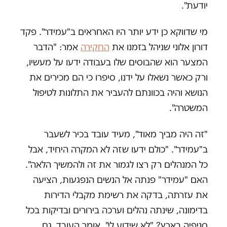
יודעת".
מי שדווקא כן ידע יותר היו האחראים ב"עמידר". פקד
דורון אלוני שניהל בזמנו את
החקירה
אמר: "הדבר
המצער הוא שהבוסים שלו בעבודה ידעו על מעשיו,
ורק כאשר נשאלו על ידנו, סיפרו כי הם מכירים את
הנושא והיה בכוונתם להעביר את התלונות לטיפול
המשטרה".
"זה היה מביך מאוד", מעיד עובד בכיר לשעבר
ב"עמידר". "כולם ידעו שזה לא המקרה היחיד, אבל
כל המנהלים רק רצו לגמור את זה ולהמשיך הלאה".
האם "עמידר" פנתה אל הנשים הנפגעות, הציעה
את עזרתה, בדקה את רשימת מקבלי הדירות
בדימונה, שינתה נהלים וערכה בירורים ובדיקות בכל
סניפיה בארץ? "לא שידוע לי", אומר העובד. גם