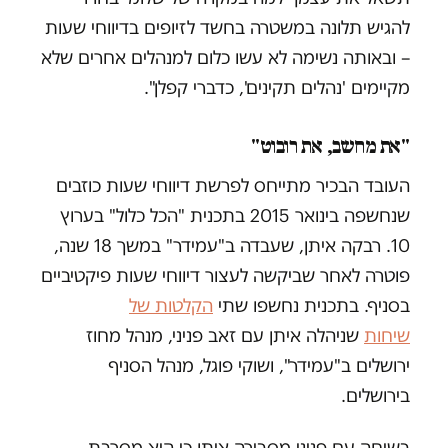
להגיש תלונה במשטרה בחשד לזיופים בדיווחי שעות
– ובאותה נשימה לא עשו כלום למנהלים אחרים שלא
מקיימים 'נהלים תקינים', כדברי קפלן".
"את מחשב, את רובוט"
העובד הבכיר מתייחס לפרשת דיווחי שעות כוזבים
שנחשפה בינואר 2015 בתכנית "הכל כלול" בערוץ
10. רבקה איתן, שעבדה ב"עמידר" במשך 18 שנה,
פוטרה לאחר שביקשה לעצור דיווחי שעות פיקטיביים
בסניף. בתכנית נחשפו שתי
הקלטות של
שיחות
שניהלה איתן עם זאב פניני, מנהל מחוז
ירושלים ב"עמידר", ושוקי פוגל, מנהל הסניף
בירושלים.
בשיחה עם פניני מסבירה איתן כי היא מסרבת