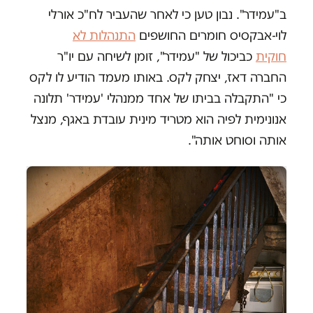
ב"עמידר". נבון טען כי לאחר שהעביר לח"כ אורלי
לוי-אבקסיס חומרים החושפים
התנהלות לא
חוקית
כביכול של "עמידר", זומן לשיחה עם יו"ר
החברה דאז, יצחק לקס. באותו מעמד הודיע לו לקס
כי "התקבלה בביתו של אחד ממנהלי 'עמידר' תלונה
אנונימית לפיה הוא מטריד מינית עובדת באגף, מנצל
אותה וסוחט אותה".