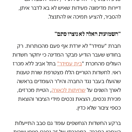
דיירות מדימונה מעידות שאיש לא בא לדבר איתן,
להסביר, להציע תמיכה או להתנצל.
"השמועות האלה לא נוצרו סתם"
חברת "עמידר" לא יורדת אף פעם מהכותרות. רק
בחודש שעבר הודיע מבקר המדינה כי יחקור חשדות
העולים מהחכרת "
בית עמידר"
בתל אביב ללא מכרז
ראוי. לחשדות הטריים הללו מצטרפת שורת טענות
שהועלו בעבר נגד החברה והיו"ר העומדים בראשה
לאורך השנים על
שחיתות לכאורה
, הטיית מכרזים,
מכירת נכסים, הוצאת נכסים מידי הציבור והוצאת
כספי ציבור שלא כדין.
ברקע החשדות הנחשפים עומד גם סבב התייעלות
האחרון בחברה. במסגרתו של זה נסגרו סניפי שירות