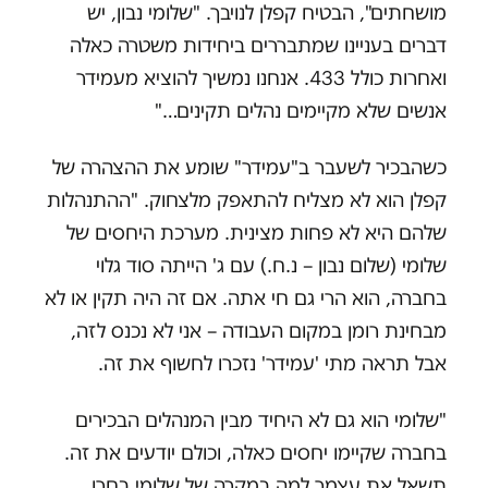
מושחתים", הבטיח קפלן לנויבך. "שלומי נבון, יש
דברים בעניינו שמתבררים ביחידות משטרה כאלה
ואחרות כולל 433. אנחנו נמשיך להוציא מעמידר
אנשים שלא מקיימים נהלים תקינים…"
כשהבכיר לשעבר ב"עמידר" שומע את ההצהרה של
קפלן הוא לא מצליח להתאפק מלצחוק. "ההתנהלות
שלהם היא לא פחות מצינית. מערכת היחסים של
שלומי (שלום נבון – נ.ח.) עם ג' הייתה סוד גלוי
בחברה, הוא הרי גם חי אתה. אם זה היה תקין או לא
מבחינת רומן במקום העבודה – אני לא נכנס לזה,
אבל תראה מתי 'עמידר' נזכרו לחשוף את זה.
"שלומי הוא גם לא היחיד מבין המנהלים הבכירים
בחברה שקיימו יחסים כאלה, וכולם יודעים את זה.
תשאל את עצמך למה במקרה של שלומי בחרו