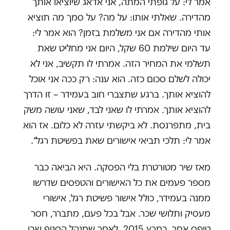
אמר לי: על גופתי המתה, אני אדאג שיוציאו אותך
מהדירה. שאלתי אותו: על מה? על סמך מה תוציא
אותי מהדירה אם אני משלמת בזמן? הוא אמר לי:
עד היום שילמת 60 שקל, היום אני מחליט שאת
תשלמי את המחיר הזה. אמרתי לו תקשיב, אני לא
יכולה לשלם סכום כזה. הוא ענה: רק ככה אני אוכל
להוציא אותך. ברגע שתצברי חוב בעמידר – זו הדרך
להוציא אותך. אמרתי לו שאני לבד, שאני עושה משק
בית, מתפרנסת. לא ביקשתי עזרה לא כלום. אז הוא
אמר לי: תלכי תביאי אישורים שאת בפשיטת רגל".
מאז שיר מטורטרת בלי הפסקה. היא הביאה כבר
מספר פעמים את כל האישורים והטפסים שדרשו
ממנה בעמידר, כולל אישור פשיטת רגל, אישורי
מעסיק ותלושי שכר. אבל בכל פעם, מתברר, חסר
טופס אחר. במרץ 2015, לאחר שמנהל הסניף שבו