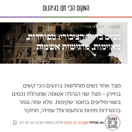
תחקיר · דיור ציבורי
נשים בדיור הציבורי: מפוחדות,
מאוימות, מרגישות אשמות
מצד אחד נשים מוחלשות ברגעים הכי קשים
בחייהן – מצד שני הנהלה אטומה שמנהלת נכסים
בשווי מיליונים בחוסר שקיפות. פלא שזה נגמר
בהטרדות מיניות והתעמרות? עמידר, תחקיר
ניב חכלילי
·
·
09.02.2016
·
זמן קריאה 19 דק׳
המקום הכי חם בגיהנום