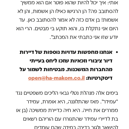
אותי: איך יכול להיות שהוא פוטר אם הוא ממשיך
להסתובב פה? הן הרגישו כאילו הן אשמות, והן לא
אשמות! בן אדם כזה לא אמור להסתובב כאן. עד
היום אני נתקלת בו, והוא תוקע בי מבטים. הרי הוא
יודע שזו אני כתבתי את המכתב".
אנחנו מחפשות עדויות נוספות של דיירות
דיור ציבורי וזכאיות שזכו ליחס בעייתי
מהחברות המשכנות. מבטיחות לשמור על
דיסקרטיות:
open@ha-makom.co.il
בימים אלה מנהלת נטלי גבאי הליכים משפטיים נגד
"עמידר". מאז שהתלוננה, היא אומרת, עמידר
ממררים את חייה. היא חיה כדיירת ממשיכה (בן או
בת לדיירי עמידר שהתגוררו עם הוריהם רשאים
להישאר ולגור בדירה במידה שהם עומדים