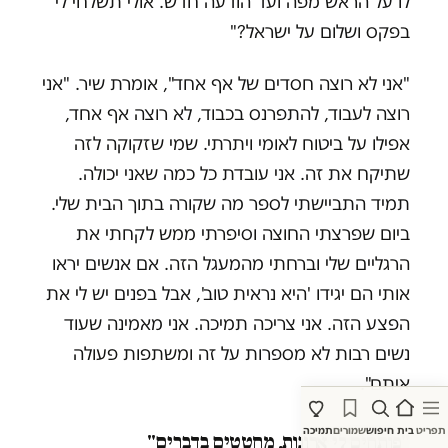
לו על הראש מפה ועד הודעה חדש. אולי תשלחי לי
בפקס ושלום על ישראל?"
"אני לא רוצה חסדים של אף אחד", אומרת שיר. "אני
רוצה לעבוד, להתפרנס בכבוד, לא רוצה אף אחד,
אפילו על ביטוח לאומי ויתרתי. שמי שזקוקה לזה
שתיקח את זה. אני עובדת כל כמה שאני יכולה.
תמיד התביישתי לספר מה שקורה בתוך הבית שלי.
ביום שפרצתי החוצה וסיפרתי ממש לקחתי את
הרגליים שלי וברחתי מהמעגל הזה. אם אנשים יראו
אותי הם יגידו 'היא נראית טוב', אבל בפנים יש לי את
הפצע הזה. אני צריכה תמיכה. אני מאמינה שעוד
נשים רבות לא מספרות על זה ומשתפות פעולה
איתם".
תפריט
בית
חיפוש
שמורים
תמיכה
"פותחים לי ארונות, מחטטים בדברים"