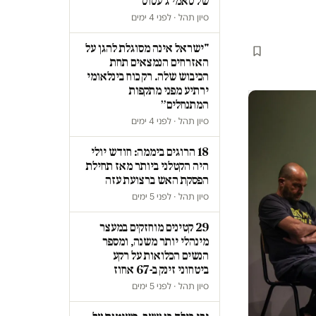
של סאמי ג'עסוס
סיון תהל · לפני 4 ימים
"ישראל אינה מסוגלת להגן על
האזרחים הנמצאים תחת
הכיבוש שלה. רק כוח בינלאומי
ירתיע מפני מתקפות
המתנחלים״
סיון תהל · לפני 4 ימים
18 הרוגים ביממה: חודש יולי
היה הקטלני ביותר מאז תחילת
הפסקת האש ברצועת עזה
סיון תהל · לפני 5 ימים
29 קטינים מוחזקים במעצר
מינהלי יותר משנה, ומספר
הנשים הכלואות על רקע
ביטחוני זינק ב-67 אחוז
סיון תהל · לפני 5 ימים