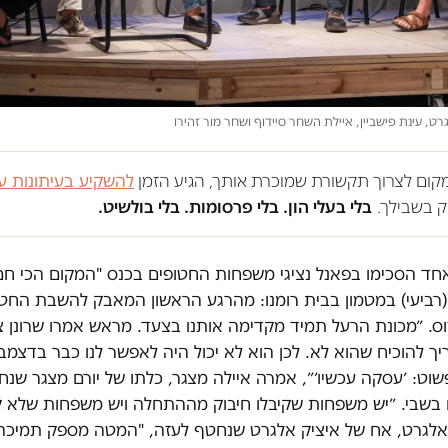
גרט, עינת פישביין, איילת השחר סיידוף ושחר מור זהירו
במקום לצרוך תקשורת שמוכרת אותך, הגיע הזמן
להשקיע בעיתונות ע
 בשבילך.
בלי בעלי הון. בלי פרסומות. בלי בולשיט.
חד הסכימו בפאנל נציגי משפחות החטופים בכנס "המקום הכי ח
רביעי) במטמון בבית רומנו: מהרגע הראשון המאבק להשבת החטו
וס. ״מכונת הרעל תמיד מקדימה אותנו בצעד. מראש אמרו שרונן צ
יך להוכיח שהוא לא. לכן הוא לא יכול היה לאפשר לנו כבר בדצמב
ט: ׳עסקה עכשיו׳״, אמרה איילה מצגר, כלתו של יורם מצגר שנח
ח בשבי. ״יש משפחות שקיבלו חיבוק מההתחלה ויש משפחות שלא קי
י אלגרט, אח של איציק אלגרט שנחטף לעזה, "המטה מספק תמיכה