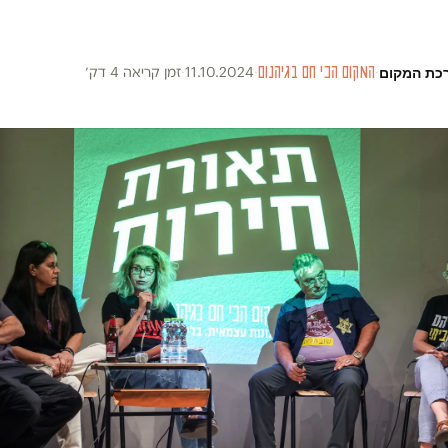
כת המקום
·
המקום הכי חם בגיהנום
·
11.10.2024
·
זמן קריאה 4 דק׳