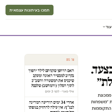
תמכו בעיתונות עצמאית
עוד
עוד בחם
צעד.
האם הרחפן שקניתם לילד יהפוך
בקרוב למכשיר האזנה ומעקב
לת״
שיכניס את המשטרה והשב״כ
לתוך הסלון (והמחשב) שלכם?
אילי פארי · לפני 3 ימים
 ממכונת
ת ״משפחות
אחרי 34 ימים הודיעה המדינה
לבג"ץ: אין עילה להחזיק בגופתו
 התקוממות