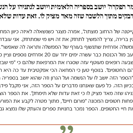
ר הפקרה׳ יושב בספריה הלאומית ויושב לנתניהו על הנש
בקים מתוך הלשכה שזה מאד מציק לו. זאת עדות שלא
ייטנה של הרחוב מוצתה", אמרה מצגר כשנשאלה לאיזה כיוון המח
ן ברירה, צריך להמשיך לתחזק את זה ויש מי שמתחזק. אני עובדת
משלה אזרחית שתנשוף בעורף של הממשלה ותראה לה שאפשר". 
מצידו שובת רעב מול הכנסת כבר עשרה ימים יחד עם 20 אזרחי
שבעה רופאים מעוטף עזה שסגרו את המרפאות שלהם כי "מי שבא
 הם החטופים". בנוסף טען כי המחאה הכי אפקטיבית עד כה היא 
הספר הזה יושב לו על הנשמה ועל הגרון וזה שהוא יושב בספריה 
כיוון הזה. כל פעם שאנחנו מדברים על הספר הזה, אני מקבל פיד
יהו שזה מאד מציק לו כי זאת עדות שלא תימחק". את הספר הוצ
חות חטופים המכונה "פורום חיים", מתוך מטרה לקבע את המורש
ת חיי החטופים. הספר נמכר בחנויות ספרים והעתק שלו נמצא גם