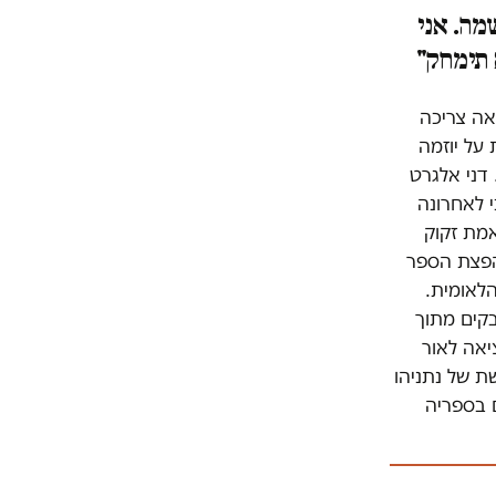
מה. אני
 תימחק"
אה צריכה
 על יוזמה
דני אלגרט
ם נוספים וציין כי לאחרונה
מת זקוק
הפצת הספר
הלאומית.
בקים מתוך
יאה לאור
ת של נתניהו
 בספריה