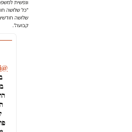
ונפשית למשפחו
"כל שלושה חו
שלושה חודשים
קבועה".
@elgarat_dani
ב
בנ
הר
הר
ל
פו
שמ