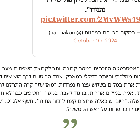
נתניהו״.
pic.twitter.com/2MvWWs4
 המקום הכי חם בגיהנום (@ha_makom)
October 10, 2024
האסטרטגיה הנוכחית במטה קרובה יותר לקבוצת משפחות שער בגי
 ממלכתי והיותר רדיקלי במאבק. אחד הביטויים לכך הוא איחוד 
אחת במקום בשלוש עצרות נפרדות. "מאז שזה קרה התחלנו לר
", אמר. במילים אחרות, בניגוד לעבר, במטה החטופים כבר לא ח
לה. "היום יש כאלה שרוצים קצת לחזור אחורה", חשף אלגרט. "
ים לדבר פחות על ראש הממשלה".