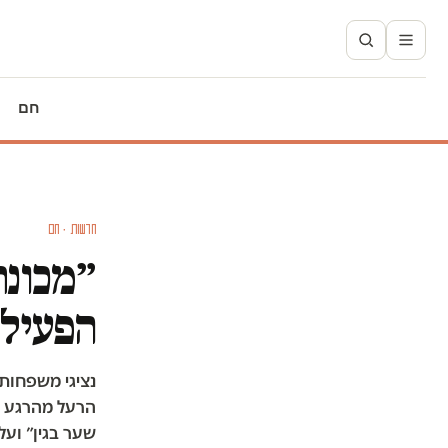
חם
חדשות · חם
״מכונת
הפעילו
נציגי משפחות 
הרעל מהרגע ה
שער בגין״ וע