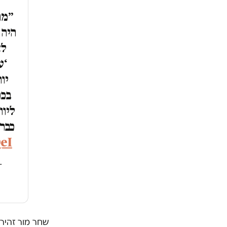
״מר
היה 
לא
‘ע
יו
בכ
ליו
כבר
eI
—
שחר מור זהיר