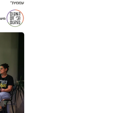
עממית״
מער