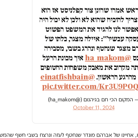
אש אמרו שרונן צור קפלניסט אז הוא
צריך להוכיח שהוא לא ולכן לא יכול היה
פשר לנו להגיד את המשפט הפשוט
סקה עכשיו׳״: איילה מצגר, כלתו של
רם מצגר שנחטף ונהרג בשבי, מסבירה
נס
@ha_makom
איך מכונת הרעל
ותה מקרוב את מאבק משפחות החטופים
 מהרגע הראשון.
@einatfishbain
pic.twitter.com/Kr3U9POQ
 המקום הכי חם בגיהנום (@ha_makom)
October 11, 2024
ו, אחיינו של אברהם מונדר שנחטף לעזה ונרצח בשבי חשף שהמשפ