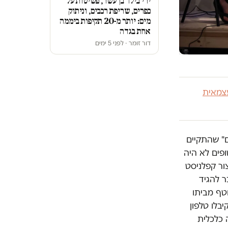
ירי בילד בן עשר, פשיטות על
כפרים, שריפת רכבים, וניתוק
מים: יותר מ-20 תקיפות ביממה
אחת בגדה
דור זומר · לפני 5 ימים
צמאית
ם" שהתקיים
פים לא היה
ור קפלניסט
ר להגיד
טף מביתו
בלו טלפון
 כלכלית