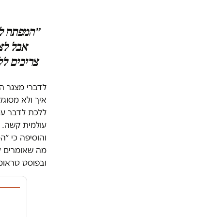
״המפתח לע
אבל לצע
צריכים לל
לדברי מצגר ה
איך ולא מסוגל
ללכת לדבר עם
עולמית קשה. א
והוסיפה כי ״ה
מה שאומרים לה
ובפוסט טראומ