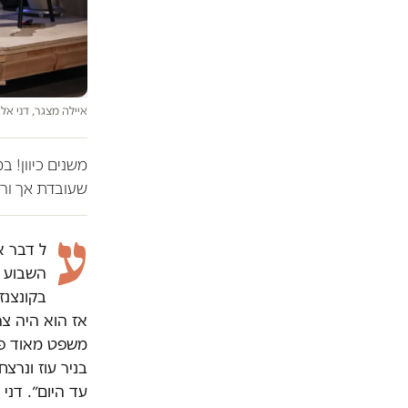
איילה מצגר, דני אל
משנים כיוון! 
שעובדת אך ורק
ע
ל דבר א
השבוע (
בקונצנז
אז הוא היה צר
משפט מאוד פשו
בניר עוז ונרצ
עד היום״. דנ