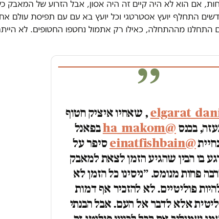
ת, אם הוא לא היה קיים זה היה אסון, אבל הזרוע של המאבק כשל
דשים התחלף יועץ אסטרטגי וכל יועץ בא עם עם תפיסת עולם אח
 התחלנו מההתחלה, כאילו רק אתמול נחטפו החטופים. לא היית
, שאחיו איציק חטוף
עזה, בכנס
@ha_makom
בפאנל
חיית
@einatfishbain
סיפר על
גע בו הבין שהגיע הזמן לצאת למאבק
בה פחות מנומס. ״ניסינו כל הזמן לא
היות פוליטיים. לא להזכיר אף דמות
ליטית אלא לדבר אל העם. אבל הבנתי
י שמוליך את הכל לכיוון פוליטי זה