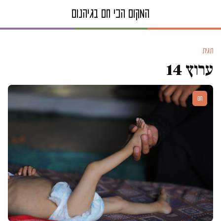
תגית
ערוץ 14
חם