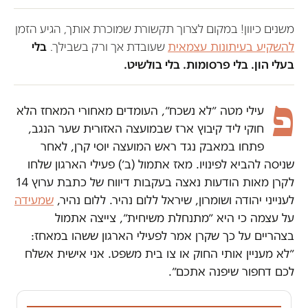
משנים כיוון! במקום לצרוך תקשורת שמוכרת אותך, הגיע הזמן
להשקיע בעיתונות עצמאית
שעובדת אך ורק בשבילך.
בלי
בעלי הון. בלי פרסומות. בלי בולשיט.
פ
עילי מטה ״לא נשכח״, העומדים מאחורי המאחז הלא
חוקי ליד קיבוץ ארז שבמועצה האזורית שער הנגב,
פתחו במאבק נגד ראש המועצה יוסי קרן, לאחר
שניסה להביא לפינויו. מאז אתמול (ב׳) פעילי הארגון שלחו
לקרן מאות הודעות נאצה בעקבות דיווח של כתבת ערוץ 14
לענייני יהודה ושומרון, שיראל ללום נהיר. ללום נהיר,
שמעידה
על עצמה כי היא ״מתנחלת משיחית״, צייצה אתמול
בצהריים על כך שקרן אמר לפעילי הארגון ששהו במאחז:
״לא מעניין אותי החוק או צו בית משפט. אני אישית אשלח
לכם דחפור שיפנה אתכם״.