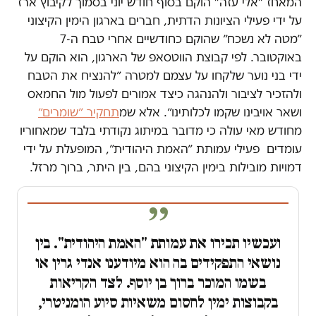
המאחז ״אלי עזה״ הוקם בסוף חודש יוני בסמוך לקיבוץ ארז
על ידי פעילי הציונות הדתית, חברים בארגון הימין הקיצוני
״מטה לא נשכח״ שהוקם כחודשיים אחרי טבח ה-7
באוקטובר. לפי קבוצת הווטסאפ של הארגון, הוא הוקם על
ידי בני נוער שלקחו על עצמם למטרה ״להנציח את הטבח
ולהזכיר לציבור ולהנהגה כיצד אמורים לפעול מול החמאס
ושאר אויבינו שקמו לכלותינו״. אלא שמ
תחקיר ״שומרים״
מחודש מאי עולה כי מדובר במיתוג נקודתי בלבד שמאחוריו
עומדים פעילי עמותת ״האמת היהודית״, המופעלת על ידי
דמויות מובילות בימין הקיצוני בהם, בין היתר, ברוך מרזל.
ועכשיו תכירו את עמותת "האמת היהודית". בין
נושאי התפקידים בה הוא מיודענו אנדי גרין או
בשמו המוכר ברוך בן יוסף. לצד הקריאות
בקבוצות ימין לחסום משאיות סיוע הומניטרי,