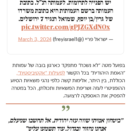
יש הפנייה לתרומות. לעמותה הנ"ל. כתובת
העמותה ברשם העמותות היא כתובת משרדו
של גרין/בן יוסף, שמואל הנגיד 7 ירושלים.
pic.twitter.com/gPJZGXdNOx
— ישראל פריי (@freyisrael1)
March 3, 2024
בפועל מטה ״לא נשכח״ מתפקד כארגון בובה של עמותת
״האמת היהודית״ בכל הקשור
לפעילות ״אקטיביסטית״,
הכוללת, בין היתר, אלימות קשה כלפי נהגי משאיות הסיוע
ההומניטרי לעזה ושריפת המשאיות ותכולתן, הכל במטרה
להפסיק את האספקה לרצועה.
״ביטחון אמיתי שווה עזה יהודית. אל תחשבו שניעלם,
אנחנו נחזור ובגדול. עוד תשמעו עלינו"