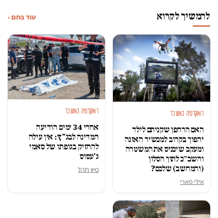
להמשיך לקרוא
עוד בחם ›
דמוקרטיה במשבר
דמוקרטיה במשבר
אחרי 34 ימים הודיעה
האם הרחפן שקניתם לילד
המדינה לבג"ץ: אין עילה
יהפוך בקרוב למכשיר האזנה
להחזיק בגופתו של סאמי
ומעקב שיכניס את המשטרה
ג'עסוס
והשב״כ לתוך הסלון
(והמחשב) שלכם?
סיון תהל
אילי פארי