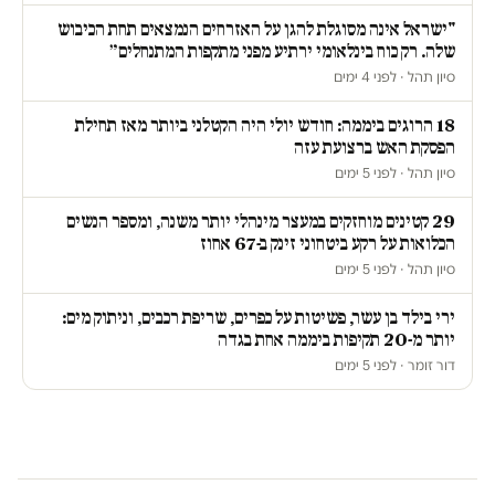
"ישראל אינה מסוגלת להגן על האזרחים הנמצאים תחת הכיבוש
שלה. רק כוח בינלאומי ירתיע מפני מתקפות המתנחלים״
סיון תהל · לפני 4 ימים
18 הרוגים ביממה: חודש יולי היה הקטלני ביותר מאז תחילת
הפסקת האש ברצועת עזה
סיון תהל · לפני 5 ימים
29 קטינים מוחזקים במעצר מינהלי יותר משנה, ומספר הנשים
הכלואות על רקע ביטחוני זינק ב-67 אחוז
סיון תהל · לפני 5 ימים
ירי בילד בן עשר, פשיטות על כפרים, שריפת רכבים, וניתוק מים:
יותר מ-20 תקיפות ביממה אחת בגדה
דור זומר · לפני 5 ימים