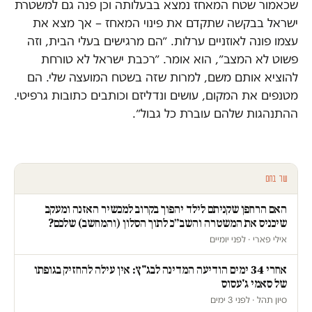
שכאמור שטח המאחז נמצא בבעלותה וכן פנה גם למשטרת
ישראל בבקשה שתקדם את פינוי המאחז – אך מצא את
עצמו פונה לאוזניים ערלות. ״הם מרגישים בעלי הבית, וזה
פשוט לא המצב״, הוא אומר. ״רכבת ישראל לא טורחת
להוציא אותם משם, למרות שזה בשטח המועצה שלי. הם
מטנפים את המקום, עושים ונדליזם וכותבים כתובות גרפיטי.
ההתנהגות שלהם עוברת כל גבול״.
עוד בחם
האם הרחפן שקניתם לילד יהפוך בקרוב למכשיר האזנה ומעקב
שיכניס את המשטרה והשב״כ לתוך הסלון (והמחשב) שלכם?
אילי פארי · לפני יומיים
אחרי 34 ימים הודיעה המדינה לבג"ץ: אין עילה להחזיק בגופתו
של סאמי ג'עסוס
סיון תהל · לפני 3 ימים