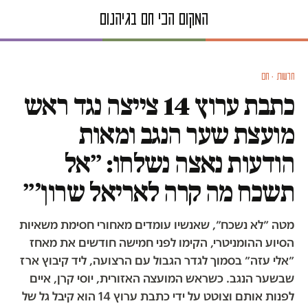
חדשות · חם
כתבת ערוץ 14 צייצה נגד ראש
מועצת שער הנגב ומאות
הודעות נאצה נשלחו: ״אל
תשכח מה קרה לאריאל שרון׳״
מטה ״לא נשכח״, שאנשיו עומדים מאחורי חסימת משאיות
הסיוע ההומניטרי, הקימו לפני חמישה חודשים את מאחז
״אלי עזה״ בסמוך לגדר הגבול עם הרצועה, ליד קיבוץ ארז
שבשער הנגב. כשראש המועצה האזורית, יוסי קרן, איים
לפנות אותם וצוטט על ידי כתבת ערוץ 14 הוא קיבל גל של