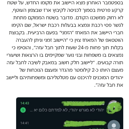
בספטמבר האחרון מצא היישוב את מקומו החדש, על שטח
קרקע פרטית בסמוך לכניסה לקיבוץ ארז שבצפון העוטף,
לא רחוק ממשכנו הקודם. מדובר בשטח הממוקם מתחת
לגשר פסי רכבת ונמצא בבעלות רכבת ישראל, שם הקימו
חברי היישוב את המאחז ״הזמני״ בפעם הרביעית. בקבוצת
הווטסאפ של המאחז צוין כי ״היישוב זמני וניתן להעברה
בקלות תוך פחות מ-24 שעות לתוך חבל עזה״, והוסיפו כי
נמצאים בו משפחות ובני נוער שמקיימים בו הרצאות ושיעורי
תורה קבועים. ״ליישוב חלק חשוב במאבק לשיבה לחבל עזה
מעצם היותו כ-2 קילומטר מהגדר ומעצם הנוכחות של
יהודים המוכנים להיכנס עם מטלטליהם ומשפחותיהם וליישב
את חבל עזה״.