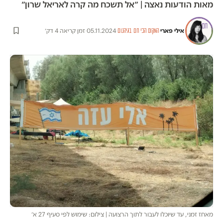
מאות הודעות נאצה | ״אל תשכח מה קרה לאריאל שרון״
אילי פארי
·
·
05.11.2024
·
זמן קריאה 4 דק׳
המקום הכי חם בגיהנום
מאחז זמני, עד שיוכלו לעבור לתוך הרצועה | צילום: שימוש לפי סעיף 27 א׳