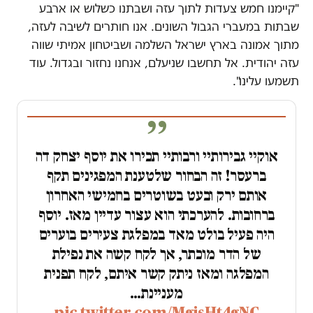
"קיימנו חמש צעדות לתוך עזה ושבתנו כשלוש או ארבע
שבתות במעברי הגבול השונים. אנו חותרים לשיבה לעזה,
מתוך אמונה בארץ ישראל השלמה ושביטחון אמיתי שווה
עזה יהודית. אל תחשבו שניעלם, אנחנו נחזור ובגדול. עוד
תשמעו עלינו".
אוקיי גבירותיי ורבותיי תכירו את יוסף יצחק דה
ברעסר! זה הבחור שלטענת המפגינים תקף
אותם ירק ובעט בשוטרים בחמישי האחרון
ברחובות. להערכתי הוא עצור עדיין מאז. יוסף
היה פעיל בולט מאד במפלגת צעירים בוערים
של הדר מוכתר, אך לקח קשה את נפילת
המפלגה ומאז ניתק קשר איתם, לקח תפנית
מעניינת…
pic.twitter.com/MgisHt4gNC