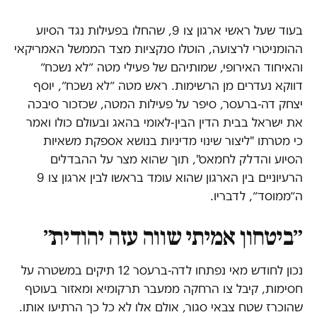
בעוד שעל ראשי ארגון צו 9, שהחלו בפעילות נגד הסיוע
ההומניטרי לרצועה, הוטלו סנקציות מצד הממשל האמריקאי
והאיחוד האירופי, שמותיהם של פעילי מטה ״לא נשכח״
דווקא נעדרים מן הרשימות. ראש מטה ״לא נשכח״, יוסף
יצחק דה-ברעסר, סיפר על פעילות המטה, שכזכור סיבכה
את ישראל בבית הדין הבין-לאומי בהאג ובעולם כולו ואמר
כי מטרתו "ליצור שינוי מדיניות בנושא אספקת משאיות
הסיוע והדלק לחמאס", תוך שהוא מצר על ההבדלים
הרעיוניים בין הארגון שהוא עומד בראשו לבין ארגון צו 9
ה״ממוסד״, לדבריו.
״ביטחון אמיתי שווה עזה יהודית״
נכון לחודש מאי נפתחו לדה-ברעסר 12 תיקים במשטרה על
חסימות, קיבל צו הרחקה ממעבר תרקומיא ומאזור בעוטף
שהוכרז שטח צבאי סגור, אולם אלו לא כל כך הרתיעו אותו.