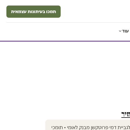
תמכו בעיתונות עצמאית
עוד
זיר
 לגביית דמי פרוטקשן מבנק לאומי • תומכי