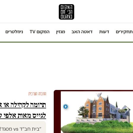
תחקירים
דעות
דאטה האב
מגזין
המקום TV
ניוזלטרים
החברה הערבית
תרומה לקהילה או 
לגייס מאות אלפי 
״בית חב״