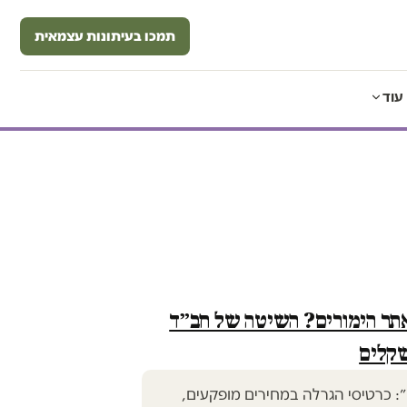
תמכו בעיתונות עצמאית
עוד
אתר הימורים? השיטה של חב״ד
שקלים
ד vs מסגד!״: כרטיסי הגרלה במחירים מופקעים,