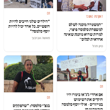
חם
דמוקרטיה במשבר
"הילדים שלנו חייבים להיות
״המשטרה מוכנה לשלם
חופשיים. כל אחד יכול להיות
למשפחת סלמסה פיצוי,
יוסף סלמסה"
למרות שהיא טוענת שאינה
מאשה אברבוך
אחראית לכלום״
סיון תהל
חם
אם אחרי ג'ג'או בימרו היו
חם
חוקרים את השימוש
בטייזרים – אולי יוסף סלמסה
בנצ'י סלמסה: "שהפקקים
היה עדיין חי