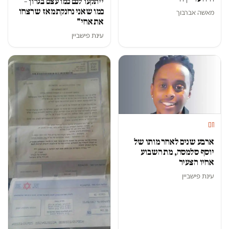
ייתקעו לכם כמו עצם בגרון –
כמו שאני נחנקת מאז שרצחו
מאשה אברבוך
את אחי"
עינת פישביין
חם
ארבע שנים לאחר מותו של
יוסף סלמסה, מת השבוע
אחיו הצעיר
עינת פישביין