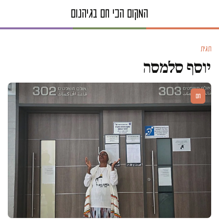
תגית
יוסף סלמסה
חם