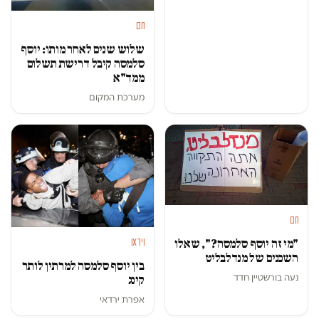
חם
שלוש שנים לאחר מותו: יוסף
סלמסה קיבל דרישת תשלום
ממד"א
מערכת המקום
חם
וידאו
"מי זה יוסף סלמסה?", שאלו
השכנים של מנדלבליט
בין יוסף סלמסה למרתין לותר
נעה בורשטיין חדד
קינג
אפרת ירדאי