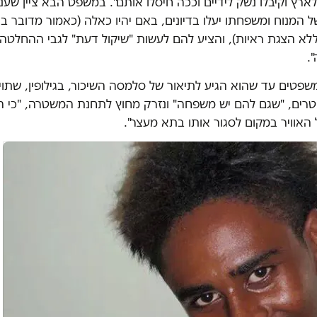
ארץ וקיבלו נשק לידיים וככה חיסלו אותם". במשפט הבא ציין שעניי
המנוח ומשפחתו יעלו בדיונים, באם יהיו כאלה (כאמור מדובר ב
ללא הצגת ראיות), והציע להם לעשות "שיקול דעת" לגבי ההחלטה 
".
שפטים עד שהוא הגיע לתיאור של סלמסה השיכור, בגילופין, שתוי 
רים, "שגם להם יש משפחה" ונזרק מחוץ לתחנת המשטרה, "כי ה
 האוויר במקום לסגור אותו בתא מעצר".