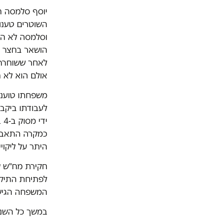
השוטרים טענו
וסלמסה לא הו
הושאר בחצר ב
לאחר ששוחרר ש
אולם הוא לא 
משפחתו טוענת
לעבודתו ביקב 
יד
כמקרה התאבד
היתר על ליקוי
חקירת מח"ש ש
לפתיחת התיק ב
המשפחה הגישה ערר, אותו דחה ב-
במשך כל השני