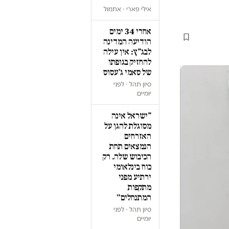
אילי פארי · אתמול
אחרי 34 ימים
הודיעה המדינה
לבג"ץ: אין עילה
להחזיק בגופתו
של סאמי ג'עסוס
סיון תהל · לפני
יומיים
"ישראל אינה
מסוגלת להגן על
האזרחים
הנמצאים תחת
הכיבוש שלה. רק
כוח בינלאומי
ירתיע מפני
מתקפות
המתנחלים״
סיון תהל · לפני
יומיים