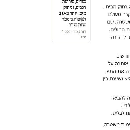
כפרים, שריפת
בבנימינה לא רחוק מביתו.
רכבים, וניתוק
מים: יותר מ-20
קרה מעולם
תקיפות ביממה
משטרה, שם
אחת בגדה
 החולים.
דור זומר · לפני 4
ו לחקירה
ימים
ודשים
 אותרה על
שטרה את התיק
יא נשענת בין
 להביא
ין.
ימות משטרה,