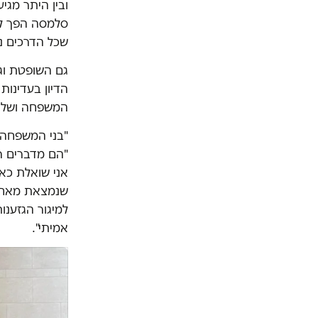
ובין היתר מגי
סלמסה הפך לה
שכל הדרכים נו
גם השופטת וג
הדיון בעדינות
המשפחה ושל מ
"בני המשפחה ל
"הם מדברים רק
אני שואלת כאן
שנמצאת מאחורי
למיגור הגזענו
אמיתי".