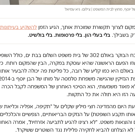
 יוסף, מחוץ לבית המשפט | צילום: גיא עמיאל
במקום לצרוך תקשורת שמוכרת אותך, הגיע הזמן
להשקיע בעיתונות
ק בשבילך.
בלי בעלי הון. בלי פרסומות. בלי בולשיט.
ל מי שנכח הבוקר באולם 302 של בית משפט השלום בבת ים, כולל
זו הפעם הראשונה שהיא עוסקת במקרה, הבין שהמקום רותח. כל
אולם היא כמו קליע של רובה, כל פליטת פה יכולה להבעיר אותו.
א מאוד משמעותי, הוא הסיכוי האחרון של המשפחה לקבל הכרה
ה הזו היא תולה את כל התקוות.
היום מהמדינה חצי מיליון שקלים על "תקיפה, אפליה וכליאת שו
י (אותו תקבע השופטת) על הנזקים הבריאותיים, הנפשיים והכלכליים
 והוצאות משפט. "לא רצינו להגיע לתביעה אזרחית", אמרה האחות
לא הצלחנו להביא לחקירה פלילית נגד השוטרים ששיקרו".