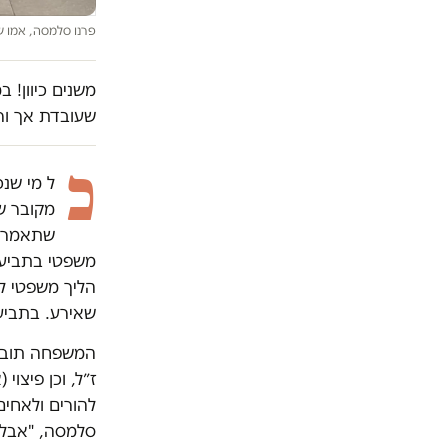
פרנו סלמסה, אמו של
משנים כיוון! 
שעובדת אך ור
כ
מקובר ש
שתאמר ב
הליך משפטי ל
שאירע. בתביע
המשפחה תובעת 
ז״ל, וכן פיצו
להורים ולאחים
סלמסה, "אבל 