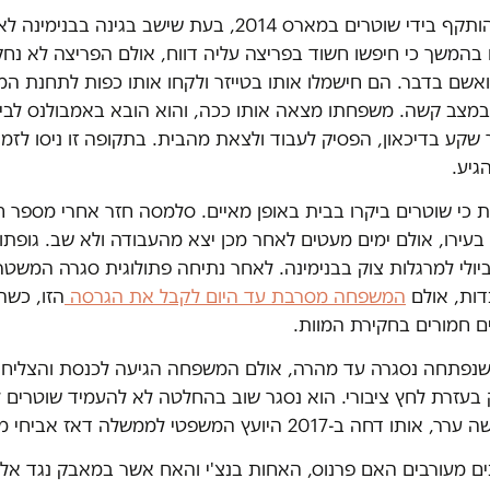
יוסף סלמסה הותקף בידי שוטרים במארס 2014, בעת שישב בגינה 
 בהמשך כי חיפשו חשוד בפריצה עליה דווח, אולם הפריצה לא נח
אשם בדבר. הם חישמלו אותו בטייזר ולקחו אותו כפות לתחנת ה
מצב קשה. משפחתו מצאה אותו ככה, והוא הובא באמבולנס לבית
קע בדיכאון, הפסיק לעבוד ולצאת מהבית. בתקופה זו ניסו לזמנ
הגיע.
 כי שוטרים ביקרו בבית באופן מאיים. סלמסה חזר אחרי מספר ח
בעירו, אולם ימים מעטים לאחר מכן יצא מהעבודה ולא שב. גופתו
י מסוק ב-4 ביולי למרגלות צוק בבנימינה. לאחר נתיחה פתולוגית סגרה המ
ות, אולם
המשפחה מסרבת עד היום לקבל את הגרסה
הזו, כשה
ים חמורים בחקירת המוות.
נפתחה נסגרה עד מהרה, אולם המשפחה הגיעה לכנסת והצליחה
עזרת לחץ ציבורי. הוא נסגר שוב בהחלטה לא להעמיד שוטרים לד
2017 היועץ המשפטי לממשלה דאז אביחי מנדלבליט.
ם מעורבים האם פרנוס, האחות בנצ'י והאח אשר במאבק נגד אל