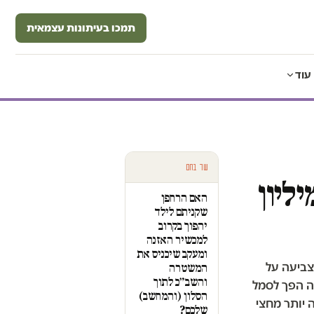
תמכו בעיתונות עצמאית
עוד
עוד בחם
ליון
האם הרחפן
שקניתם לילד
יהפוך בקרוב
למכשיר האזנה
ומעקב שיכניס את
צביעה על
המשטרה
והשב״כ לתוך
ה הפך לסמל
הסלון (והמחשב)
 יותר מחצי
שלכם?