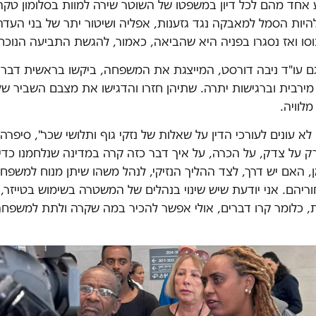
ע אחד מהם לכל דיון במשפטו של השוטר שירה למוות בסלומון טקה.
יות הסמל למאבקה נגד גזענות, אפליה ושיטור יתר של בני העד
סו ואז נסגרו בפניה היא שהביאה, כאמור, להגשת התביעה הנוכח
ם עו"ד ניבה דורסט, המייצגת את המשפחה, ביקשו בראשית דברי
 מירבית וברגישות יתרה. שתיהן חזרו והדגישו את מצבם השביר של
לוויה.
א עונים לעורכי הדין על שאלות של נזקי גוף ותלושי שכר", סיפרה 
 על צדק, על הכרה, על איך דבר כזה קרה במדינה שנלחמנו כדי 
, האם יש דרך, לצד ההליך הנזיקי, לנהל משהו שיתן מנוח למשפח
הם. אני יודעת שיש שינוי בנהלים של המשטרה בשימוש בטייזר, 
ת, כלומר קרו דברים, אולי אפשר להכיר במה שקרה ולתת למשפחה