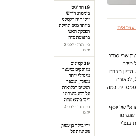
18 הרוגים
ביממה: חודש
יולי היה הקטלני
ביותר מאז תחילת
 עצמאית
הפסקת האש
ברצועת עזה
סיון תהל · לפני 3
ימים
 השופטת שרי סנדר
 מילה
29 קטינים
מוחזקים במעצר
 הדיון הקדם
מינהלי יותר
משפטי בתביעת הנזיקין שהגישה משפחת סלמסה על מותו של הבן יוסף ב-2014, לכאורה
משנה, ומספר
 ממסדית במה
הנשים הכלואות
על רקע ביטחוני
זינק ב-67 אחוז
וא" של יוסף
סיון תהל · לפני 4
ימים
 שנגרמו
 בנצ'י
ירי בילד בן עשר,
פשיטות על