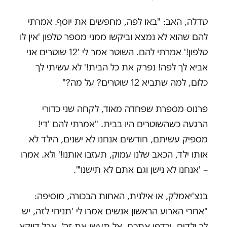
טדלה, האב: "באו לפה, מחפשים את יוסף. אמרתי
להם שהוא לא נמצא וביקשו ממני מספר טלפון 'אין לו
טלפון!' אמרתי להם. השוטר אמר לי '12 שוטרים אני
אביא לך לפה! נפרק את כל הבית!' לא עשיתי לך
כלום, למה שתביא 12 שוטרים? על מה?"
פרנוס מספרת שפחדה מאוד, לקחה שני כדורי
הרגעה כשהשוטרים היו בבית. "אמרתי להם 'די!
מספיק עשיתם, חודשים אנחנו לא ישנים, הילד לא
אותו ילד, הכאב שלנו עמוק, תעזבו אותנו!' ולא. אמרו
– 'אנחנו לא נישן וגם אתם לא תישנו'".
בנצ'יאמלק, או אילנית, האחות הבכורה, מוסיפה:
"אחרי הארוע הראשון אנשים אמרו לי 'תניחי לזה, יש
לך ילדים. ירדפו אתכם. אל תעשו את זה'. אבל דווקא