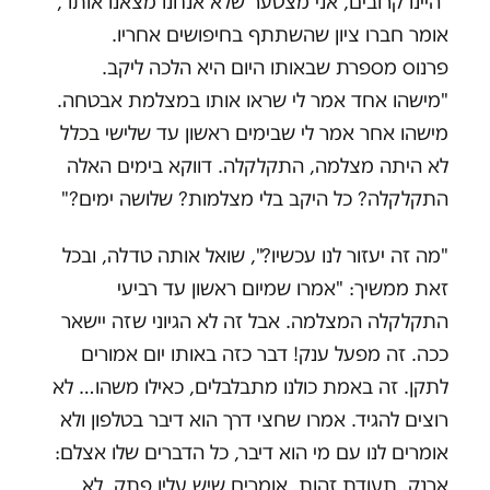
"היינו קרובים, אני מצטער שלא אנחנו מצאנו אותו",
אומר חברו ציון שהשתתף בחיפושים אחריו.
פרנוס מספרת שבאותו היום היא הלכה ליקב.
"מישהו אחד אמר לי שראו אותו במצלמת אבטחה.
מישהו אחר אמר לי שבימים ראשון עד שלישי בכלל
לא היתה מצלמה, התקלקלה. דווקא בימים האלה
התקלקלה? כל היקב בלי מצלמות? שלושה ימים?"
"מה זה יעזור לנו עכשיו?", שואל אותה טדלה, ובכל
זאת ממשיך: "אמרו שמיום ראשון עד רביעי
התקלקלה המצלמה. אבל זה לא הגיוני שזה יישאר
ככה. זה מפעל ענק! דבר כזה באותו יום אמורים
לתקן. זה באמת כולנו מתבלבלים, כאילו משהו… לא
רוצים להגיד. אמרו שחצי דרך הוא דיבר בטלפון ולא
אומרים לנו עם מי הוא דיבר, כל הדברים שלו אצלם:
ארנק, תעודת זהות, אומרים שיש עליו פתק, לא