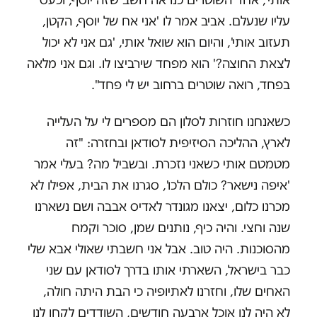
עליו שנעלם. אביב אמר לו 'אני אח של יוסף, הקטן,
תעזוב אותי', והיום הוא שואל אותי, 'גם אני לא יכול
לצאת החוצה?' הוא מפחד שירביצו לו. וגם אני מלאה
בפחד, רואה שוטרים ברחוב יש לי פחד".
כשאנחנו חוזרות לסלון הם מספרים לי על העלייה
לארץ, ההליכה הסיזיפית לסודאן ובחזרה: "זה
מטמטם אותי כשאני נזכרת. ובשביל מה? בעלי אמר
'איפה נישאר? כולם הלכו', סגרנו את הבית, אפילו לא
מכרנו כלום, יצאנו מגונדר לאדיס אבבה ושם נשארנו
שנה וחצי. והיה כיף, נותנים שמן, סוכר וקמח
מהסוכנות. היה טוב. אבל אני חשבתי שאולי אבא שלי
כבר בישראל, השארתי אותו בדרך לסודאן עם שני
האחים שלו, וחזרנו לאתיופיה כי הבת היתה חולה,
לא היה לנו אוכל ארבעה חודשים, השודדים לקחו לנו