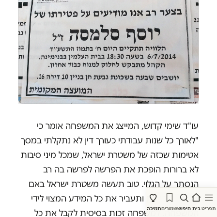
עו"ד שימי קדוש, המייצג את המשפחה אומר כי
"לאורך כל שנות עבודתי כעורך דין לא נתקלתי במסך
אטימות שכזה של משטרת ישראל, שמכל מיני סיבות
לא ברורות הופכת את הפרשה לפרשה בה רב
הנסתר על הגלוי. טוב תעשה משטרת ישראל באם
תנהג בשקיפות ותעביר את כל המידע המצוי לידי
תפריט
בית
חיפוש
שמורים
תמיכה
המשפחה. למשפחה זכות בסיסית לקבל את כל