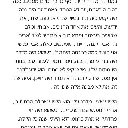
באמת הוא היה יחיד. יוסף מדבר וכולם מסביבו. ככה
זה היה באמת, זה לא הספד, באמת זה היה ככה.
היה קטע כזה נגיד בטיול שנתי אז כולם שתו, את
יודעת, והעיפו את אחד החניכים, אביחי, וכולם
שקועים בעצמם ופתאום הוא מתחיל לשיר 'אביחי
נגה אביחי נגה'. היינו מטומטמים כאלה, אבל עכשיו
אני חושב כמה כריזמה היתה לו. כשהוא היה מדבר
היה בזה מוסר, הבנה, ניסה תמיד לעזור. טוב, בנות
היו מתות עליו. פוליטיקאי לא סתם, הוא ידע לדבר.
אין ספק שידע לדבר. הוא תמיד היה חייכן, איזה שינוי
זה. את לא מבינה איזה שינוי זה".
השינוי שציון מדבר עליו הוא השינוי שכולם הבחינו בו,
אחרי המפגש עם השוטרים. "כשהוא היה חי
פחדתי", אומרת פרנוס, "לא הייתי ישנה כל הלילה.
הנשמה שלי יוצאת אם יוסי יוצא מהבית, ונכנסת