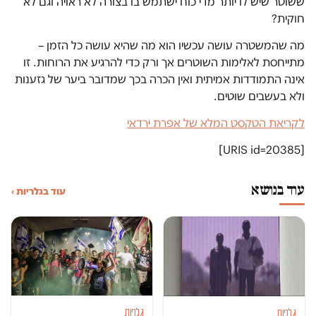
ששוטר שיש לו יותר מדי כוח ישתמש בו בצורה לא ראויה וגם לא
חוקית?
מה שהמשטרה עושה עכשיו הוא מה שהיא עושה כל הזמן –
מתייחסת לאלימות השוטרים אך ורק כדי להרגיע את הרוחות. זו
אינה התמודדות אמיתית ואין הכרה בכך שמדובר ביער של גזענות
ולא בעשבים שוטים.
לקריאת הטקסט המלא של אפרת ירדאי
[URIS id=20385]
עוד בנושא
עוד בגלריות ›
גלריות
גלריות