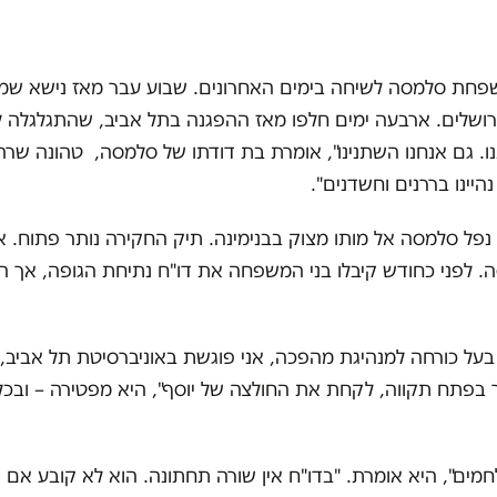
פחת סלמסה לשיחה בימים האחרונים. שבוע עבר מאז נישא שמו
ושלים. ארבעה ימים חלפו מאז ההפגנה בתל אביב, שהתגלגלה ל
ו. גם אנחנו השתנינו", אומרת בת דודתו של סלמסה, טהונה שרה
היינו בררנים וחשדנים
"
.
פל סלמסה אל מותו מצוק בבנימינה. תיק החקירה נותר פתוח. אי
 לפני כחודש קיבלו בני המשפחה את דו
"
ח נתיחת הגופה, אך ה
ל כורחה למנהיגת מהפכה, אני פוגשת באוניברסיטת תל אביב, ב
ור בפתח תקווה, לקחת את החולצה של יוסף", היא מפטירה – ובכ
חמים", היא אומרת. "בדו
"
ח אין שורה תחתונה. הוא לא קובע אם 