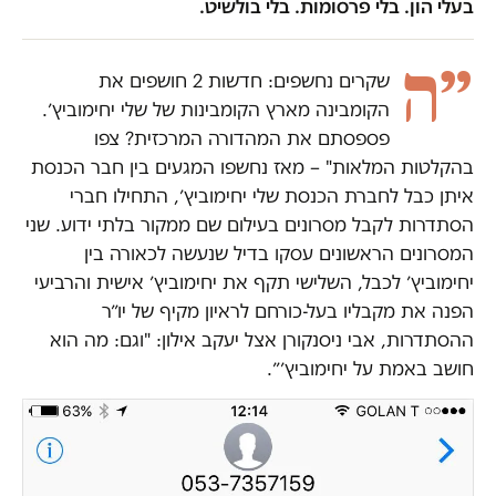
בעלי הון. בלי פרסומות. בלי בולשיט.
״ה
שקרים נחשפים: חדשות 2 חושפים את
הקומבינה מארץ הקומבינות של שלי יחימוביץ׳.
פספסתם את המהדורה המרכזית? צפו
בהקלטות המלאות" – מאז נחשפו המגעים בין חבר הכנסת
איתן כבל לחברת הכנסת שלי יחימוביץ׳, התחילו חברי
הסתדרות לקבל מסרונים בעילום שם ממקור בלתי ידוע. שני
המסרונים הראשונים עסקו בדיל שנעשה לכאורה בין
יחימוביץ׳ לכבל, השלישי תקף את יחימוביץ׳ אישית והרביעי
הפנה את מקבליו בעל-כורחם לראיון מקיף של יו״ר
ההסתדרות, אבי ניסנקורן אצל יעקב אילון: "וגם: מה הוא
חושב באמת על יחימוביץ׳״.