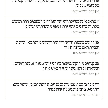
אחרי 34 ימים הודיעה המדינה לבג"ץ: אין עילה להחזיק בגופתו
של סאמי ג'עסוס
סיון תהל · לפני 4 ימים
"ישראל אינה מסוגלת להגן על האזרחים הנמצאים תחת הכיבוש
שלה. רק כוח בינלאומי ירתיע מפני מתקפות המתנחלים״
סיון תהל · לפני 4 ימים
18 הרוגים ביממה: חודש יולי היה הקטלני ביותר מאז תחילת
הפסקת האש ברצועת עזה
סיון תהל · לפני 5 ימים
29 קטינים מוחזקים במעצר מינהלי יותר משנה, ומספר הנשים
הכלואות על רקע ביטחוני זינק ב-67 אחוז
סיון תהל · לפני 6 ימים
ירי בילד בן עשר, פשיטות על כפרים, שריפת רכבים, וניתוק מים:
יותר מ-20 תקיפות ביממה אחת בגדה
דור זומר · לפני 6 ימים