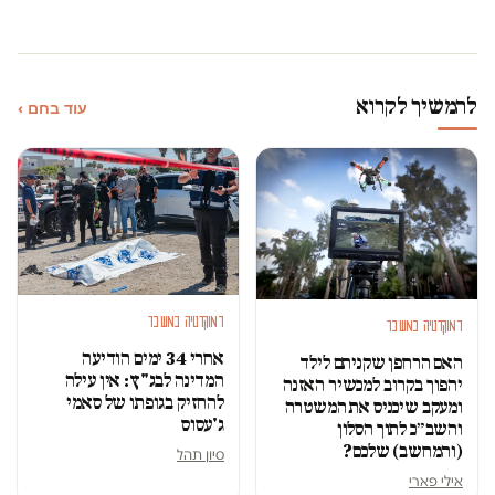
להמשיך לקרוא
עוד בחם ›
דמוקרטיה במשבר
דמוקרטיה במשבר
אחרי 34 ימים הודיעה
האם הרחפן שקניתם לילד
המדינה לבג"ץ: אין עילה
יהפוך בקרוב למכשיר האזנה
להחזיק בגופתו של סאמי
ומעקב שיכניס את המשטרה
ג'עסוס
והשב״כ לתוך הסלון
(והמחשב) שלכם?
סיון תהל
אילי פארי