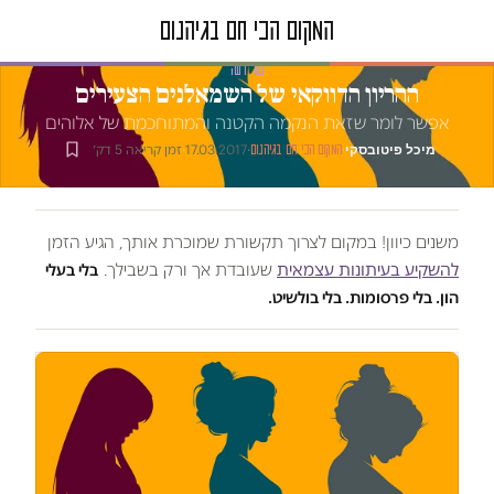
טור דעה
ההריון הדווקאי של השמאלנים הצעירים
אפשר לומר שזאת הנקמה הקטנה והמתוחכמת של אלוהים
מיכל פיטובסקי
·
·
17.03.2017
·
זמן קריאה 5 דק׳
המקום הכי חם בגיהנום
משנים כיוון! במקום לצרוך תקשורת שמוכרת אותך, הגיע הזמן
להשקיע בעיתונות עצמאית
שעובדת אך ורק בשבילך.
בלי בעלי
הון. בלי פרסומות. בלי בולשיט.