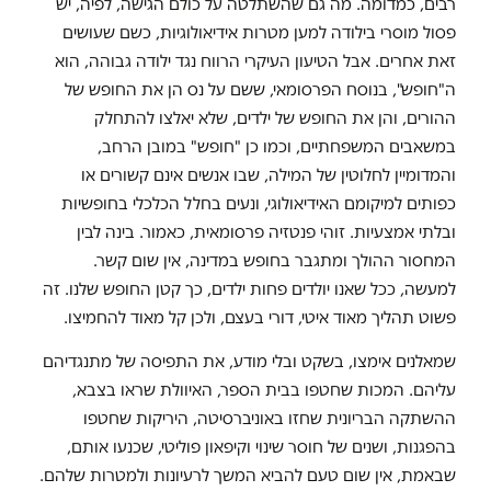
רבים, כמדומה. מה גם שהשתלטה על כולם הגישה, לפיה, יש
פסול מוסרי בילודה למען מטרות אידיאולוגיות, כשם שעושים
זאת אחרים. אבל הטיעון העיקרי הרווח נגד ילודה גבוהה, הוא
ה"חופש", בנוסח הפרסומאי, ששם על נס הן את החופש של
ההורים, והן את החופש של ילדים, שלא יאלצו להתחלק
במשאבים המשפחתיים, וכמו כן "חופש" במובן הרחב,
והמדומיין לחלוטין של המילה, שבו אנשים אינם קשורים או
כפותים למיקומם האידיאולוגי, ונעים בחלל הכלכלי בחופשיות
ובלתי אמצעיות. זוהי פנטזיה פרסומאית, כאמור. בינה לבין
המחסור ההולך ומתגבר בחופש במדינה, אין שום קשר.
למעשה, ככל שאנו יולדים פחות ילדים, כך קטן החופש שלנו. זה
פשוט תהליך מאוד איטי, דורי בעצם, ולכן קל מאוד להחמיצו.
שמאלנים אימצו, בשקט ובלי מודע, את התפיסה של מתנגדיהם
עליהם. המכות שחטפו בבית הספר, האיוולת שראו בצבא,
ההשתקה הבריונית שחזו באוניברסיטה, היריקות שחטפו
בהפגנות, ושנים של חוסר שינוי וקיפאון פוליטי, שכנעו אותם,
שבאמת, אין שום טעם להביא המשך לרעיונות ולמטרות שלהם.