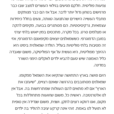
צניעות פוליטית. חלקם מגיעים בגילאי העשרים למצב שבו כבר
מרגישים בטחון גדול יותר לדבר. אבל אז הם כבר מנותקים
מחבלי העשייה הישירים שהתנועה טוותה, ונעים בחלל כיחידות
עצמאיות, נרקיסיסטיות. הם מסתגרים בבועה, מקימים להקה
או מצלמים סרט. בכל מקרה, מתכסים במין ייאוש בלתי יצרני
במובן הדמוגרפי. כששמאלנים יוצאים מקיפאונם הדמוגרפי, אזי
זה מסיבות בלתי פוליטיות בעליל. הולדה שמאלנית בימינו היא
ההיפך מפוליטית, היא נעשית על אף הפוליטיקה, משום שאבדה
כליל האמונה שיש טעם להביא ילדים לאקלים הימני השורר
במדינה.
היום פושה בארץ התחושה שהקיאו את השמאל ממקומו.
שמאלנים מסתובבים בהרגשה שאינם רצויים, "שיעזבו את
הארץ" אם לא מתאים להם העוולות שמתרחשות בה. אבל אין
לנו אלטרנטיבה. ראשית כל, משום שזוועות מתחוללות בכל
מקום, ואנו דווקא רוצים לתקן. ושנית, משום שנדידה אין סופית
לא תועיל לנו באמת. זוהי אינה קרקע יציבה להוליד בה ילדים