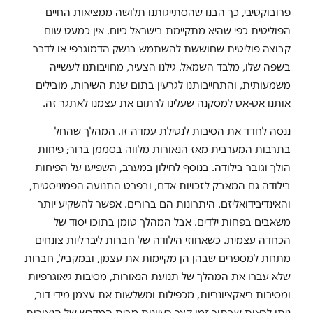
פרובוקטיבי, כך הבנו שהסתייגותנו תלושה ממציאות החיים
הפוליטית כפי שהיא מתקיימת בישראל כיום. אין כמעט שום
קבוצה פוליטית שחוששת להשתמש בנשק הדמוגרפי או לדבר
בשפה שלו, מלבד השמאל. גילנו הצעיר, מחויבותנו לעשייה
משמעותית, והתחייבותנו לגרעין בתום שנת השירות, מובילים
אותנו אט-אט למסקנה שעלינו לרתום את עצמנו לאתגר זה.
ננסה לחדד את הסיבות לנטילת עמדה זו. המהלך שהחל
בתרבות המערבית מאז הנאורות מלווה בסממן ברור; פיחות
הולך וגובר בילודה. בנוסף לחילון במערב, השפיעו על הפיחות
בילודה גם המאבק לזכויות אדם, ובפרט התנועה הפמיניסטית,
והאינדיבידואליזם. היתרונות הם ברורים. אפשר להשקיע יותר
משאבים בפחות ילדים. אבל המהלך טומן בתוכו יסוד של
הכחדה עצמית. כשאחוזי הילודה של חברות ליברליות צונחים
מתחת למספרים שבהן הן מקיימות את עצמן, ובמקביל, חברות
שלא עברו את המהלך של תנועת הנאורות, מסיבות גיאוגרפיות
ומסיבות ריאקציונריות, מכפילות ומשלשות את עצמן מידי דור,
ניתן לראות שבתוך זמן קצר רעיונות מבית המדרש של הנאורות