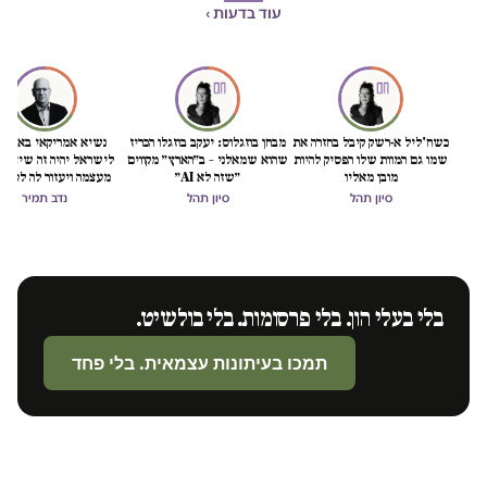
עוד בדעות ›
כשח'ליל א-רשק קיבל בחזרה את
מבחן בוזגלוס: יעקב בוזגלו הכריז
נשיא אמריקאי באמת ט
שמו גם המוות שלו הפסיק להיות
שהוא שמאלני – ב״הארץ״ מקווים
לישראל יהיה זה שיציל 
מובן מאליו
״שזה לא AI״
מעצמה ויעזור לה לסיים
הכיבוש
סיון תהל
סיון תהל
נדב תמיר
בלי בעלי הון. בלי פרסומות. בלי בולשיט.
תמכו בעיתונות עצמאית. בלי פחד