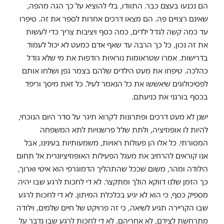
הם נכנעו בעצם כבר. התוודו, בלי להוציא על כך הגה מהפה,
שאינם רצויים פה. הם מצאו דרכים אחרות לספר את זה. סיפרו
עד כמה קשה לגדל ילדים, כמה כסף ויציבות צריך כדי לעשות
את זה נכון, כל כך הרבה עד שאף אדם כמעט לא יכול לעמוד
בדרישות. אמרו שטראומות נוראיות רודפות את מי שלא גודל
כהלכה. טיפחו את מעט הילדים שלהם בצמר גפן ושלחו אותם
לפסיכולוגים שיאששו את כל הנאמר לעיל. כל זאת מיסך וריפד
בכסף בורגני את כניעתם.
ישנן לא מעט דרכים ופתרונות לקרוא תיגר על סדר היום הנוכחי,
להיות לו אופוזיציה, ולתת שלל פרשנויות לתא המשפחה
המסורתי. כל אלו הן פעולות ראויות, משמעותיות בעינינו, אבל
אנו קוראים להרחיב את מעגל הפעילות האופוזיציונרית אל תחום
הילודה ומהר, משום שככל שהתהליך הדמוגרפי הוא איטי וארוך,
כך הזמן שלנו דווקא הולך ומתקצר. לא די לחכות לרגע שבו יהיה
מספיק כסף, כי הוא לא יגיע בכלכלת המיתון. לא די לחכות לרגע
שבו הקריירה תגיע לשיאה, כי זה פרויקט של חיים שלמים, וילודה
מתרחשת לצידם, לא אחריהם. לא די לחכות לרגע שבו נדבר על