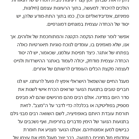
הולכים להיכחד. למעשה, בתוך הרעיונות עצמם (חילונות,
פמיניזם, אינדיבידואליזם וכו'), כמו בתוך התת-מודע שלהן, יש
יסוד של הכחדה עצמית במונחים דמוגרפיים.
אפשר לומר שזאת הנקמה הקטנה והמתוחכמת של אלוהים. אך
אנו, שלא מאמינים בו, עומדים לנוכח סוגיות תיאורטיות כאלה
בפתחו של אתגר. כיצד תפיסת עולמנו, שכאמור, יש לה יסוד
הכחדה עצמית מודחק, יכולה לעמוד באתגר ההישרדות ולגייס
לעצמה מקצת הכלים העומדים לרשותם של אחרים.
מעגל החיים שהשמאל הישראלי אימץ לו פועל לרעתנו. יש לנו
חברים טובים בתנועת הנוער שרואים הכרח אישי לשנות את
סדר היום במדינה. אולם רבים מהם מרגישים שהם לא מבינים
מספיק בפוליטיקה או בכלכלה כדי לדבר על ה"מצב". לזאת
תורמת עובדת היותם באופוזיציה, לשם השוואה רבים מבני גילם
בתנועות הנוער של הימין מדברים בחריפות, ואף נשכבים על
כבישים למען אמונותיהם. אצלנו הנוער מצניע את חומרת
עמדותיו מול חניכים בתנועה, בכך יוצר מעגל מזין את עצמו של