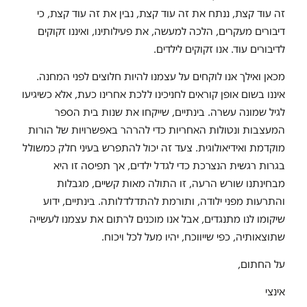
זה עוד קצת, ננתח את זה עוד קצת, נבין את זה עוד קצת, כי
דיבורים מעקרים, הלכה למעשה, את פעילותינו, ואיננו זקוקים
לדיבורים עוד. אנו זקוקים לילדים.
מכאן ואילך אנו לוקחים על עצמנו להיות חלוצים לפני המחנה.
איננו בשום אופן קוראים לחניכינו ללכת אחרינו כעת, אלא כשיגיעו
לגיל שמונה עשרה. בינתיים, שייקחו את שנות בית הספר
המעצבות ונטולות האחריות כדי להרהר באפשרויות של הורות
מוקדמת ואידיאולוגית. צעד זה יכול להתפרש בעיני חלק כמשולל
בגרות רגשית הנצרכת כדי לגדל ילדים, אך תפיסה זו היא
מבחינתנו שורש הרעה, זו התולה מאות קשיים, מגבלות
והתרעות מפני ילודה, ותורמת להתדלדלותה. בינתיים, ידוע
שיקומו לנו מתנגדים, אבל אנו מוכנים לרתום את עצמנו לעשייה
שתוצאותיה, כפי שייווכח, יהיו מעל לכל ויכוח.
על החתום,
אינצי