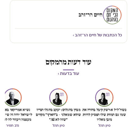
חיים הר־זהב
כל הכתבות של חיים הר־זהב ›
עוד דעות מהמקום
עוד בדעות ›
כשח'ליל א-רשק קיבל בחזרה את
מבחן בוזגלוס: יעקב בוזגלו הכריז
נשיא אמריקאי באמת ט
שמו גם המוות שלו הפסיק להיות
שהוא שמאלני – ב״הארץ״ מקווים
לישראל יהיה זה שיציל 
מובן מאליו
״שזה לא AI״
מעצמה ויעזור לה לסיים
הכיבוש
סיון תהל
סיון תהל
נדב תמיר