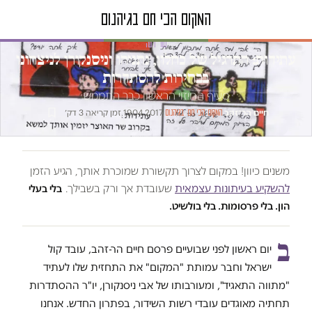
טור דעה
עתידות: התרגיל של כחלון, נתניהו וניסנקורן לניצחונו
בבחירות להסתדרות
סעיף החיזוי הראשון כבר התממש
חיים הר־זהב
·
·
19.04.2017
·
זמן קריאה 3 דק׳
המקום הכי חם בגיהנום
משנים כיוון! במקום לצרוך תקשורת שמוכרת אותך, הגיע הזמן
להשקיע בעיתונות עצמאית
שעובדת אך ורק בשבילך.
בלי בעלי
הון. בלי פרסומות. בלי בולשיט.
ב
יום ראשון לפני שבועיים פרסם חיים הר-זהב, עובד קול
ישראל וחבר עמותת "המקום" את התחזית שלו לעתיד
"מתווה התאגיד", ומעורבותו של אבי ניסנקורן, יו"ר ההסתדרות
תחתיה מאוגדים עובדי רשות השידור, בפתרון החדש. אנחנו