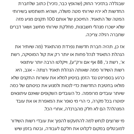
שבגללה בתזכיר החוק (שהופץ כבר, נזכיר) כתוב שלחברת
החדשות לא יהיו שירותי מטה משלה, ושהיא תשתמש בשירותי
המטה של התאגיד. החיסכון של אותם 100 תקנים מגיע מזה
שלא ישכרו מנהלי חשבונות, מחלקת שירותי מחשב ושאר דברים
שחברה רגילה צריכה.
אז כן, תהיה חברת חדשות נפרדת מהתאגיד (מה שיותיר את
הנהלת התאגיד לנהל פחות או יותר רק את קול המוסיקה, רשת
א׳, רשת ג׳, 88 אף אם ורק״ע), וייקלטו הרבה יותר עיתונאי
רשות השידור ממה שאותה הנהלת תאגיד רצתה – אגב, היא
כרגע בספרינט נגד הזמן בניסיון למלא את עשרות התקנים שלא
מולאו בחטיבת החדשות כדי לנסות ולמנוע את כניסתם של כמה
שיותר עובדים מרוממה. כל העובדים השקופים שאינם עיתונאים
יפוטרו בכל מקרה, כי הרי מי סופר את המאפרת או את עובד
המנהלה? הם לא חלק מהברנז'ה, אחרי הכל.
מי שרוצים לנחש למה להתעקש להפוך את עובדי רשות השידור
למובטלים במקום לקלוט את חלקם לעבודה, ובטח בזמן שיש