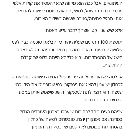
העיתונאים, אבל ככה הוא מקווה שלא להפסיד את קולות אלפי
עובדי חברת החשמל, למשל, שהאוצר זומם לעשות להם את
אותו תרגיל פתיחה/סגירה שעשה בשידור הציבורי.
אלא שיש עניין קטן שצריך לדבר עליו: האמת.
תוספת 100 התקנים שעליה יהיה כל הבלאגן סוכמה כבר, לפני
שלושה שבועות. היא סוכמה בין כחלון ונתניהו. זה לא באמת
הישג של ההסתדרות, והיא כלל לא הייתה בלופ של קבלת
ההחלטות.
אז למה לא הודיעו על זה עד עכשיו? הסיבה פשוטה ופוליטית –
לכחלון יש עניין להציג את ניסנקורן כמי שכופף לו את היד וכמי
שניצח. הוא רוצה לתת לניסנקורן הישג שישמש אותו במסע
הבחירות בהסתדרות.
שניהם רצים ביחד לבחירות שיערכו בארגון העובדים הגדול
במדינה: אם ניסנקורן ינצח, מובטחים לסיעה של כחלון
בהסתדרות סכומים לא קטנים של כסף דרך המימון