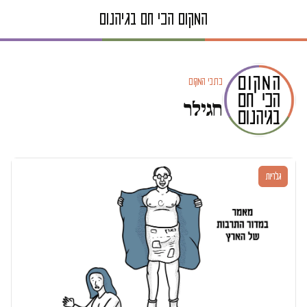
כתבי המקום
חגילר
גלריות