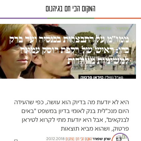
תחקיר · שחיתות
ממו"מ על התבצרות בכנסיה ועד ברק
כהן: האיש של רקפת רוסק עמינח
למשימות מיוחדות
היא לא יודעת מה בדיוק הוא עושה, כפי שהעידה
היום מנכ"לית בנק לאומי בדיון במשפט "באים
לבנקאים", אבל היא יודעת מתי לקרוא לטיראן
פרטוק, ושהוא מביא תוצאות
שרון שפורר
·
·
20.12.2018
·
המקום הכי חם בגיהנום