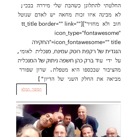
החלטתי להתלונן כשהבת שלי מיררה בבכי;
לא מבינה איזו זכות מחאה יש לאדם שנוטל
"][tt_title border="" link=""
חוב ולא מחזיר
icon_type="fontawesome"
icon_fontawesome="" title="החקירה
הנגדית של רקפת רוסק עמינח, מנכ
לית לאומי,
ד ברק כהן חשפה ניתוק של המנכ
על ידי עו
לית
מהציבור שבכספו היא מטפלת. שרון שפורר
מביאה את החלק השני של הדיון"]
הסיפור המלא