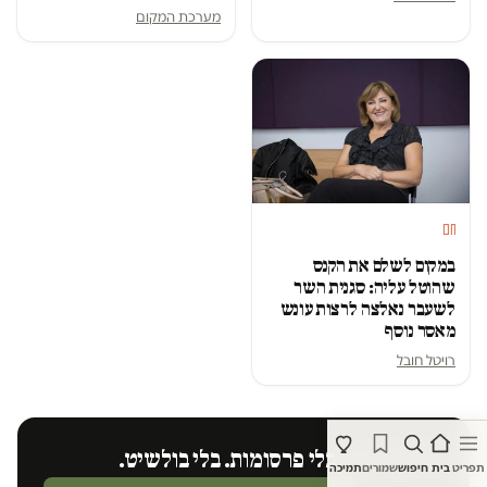
מערכת המקום
חם
במקום לשלם את הקנס
שהוטל עליה: סגנית השר
לשעבר נאלצה לרצות עונש
מאסר נוסף
רויטל חובל
בלי בעלי הון. בלי פרסומות. בלי בולשיט.
תפריט
בית
חיפוש
שמורים
תמיכה