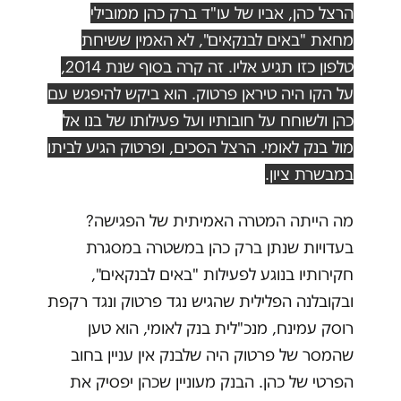
הרצל כהן, אביו של עו"ד ברק כהן ממובילי
מחאת "באים לבנקאים", לא האמין ששיחת
טלפון כזו תגיע אליו. זה קרה בסוף שנת 2014,
על הקו היה טיראן פרטוק. הוא ביקש להיפגש עם
כהן ולשוחח על חובותיו ועל פעילותו של בנו אל
מול בנק לאומי. הרצל הסכים, ופרטוק הגיע לביתו
במבשרת ציון.
מה הייתה המטרה האמיתית של הפגישה?
בעדויות שנתן ברק כהן במשטרה במסגרת
חקירותיו בנוגע לפעילות "באים לבנקאים",
ובקובלנה הפלילית שהגיש נגד פרטוק ונגד רקפת
רוסק עמינח, מנכ"לית בנק לאומי, הוא טען
שהמסר של פרטוק היה שלבנק אין עניין בחוב
הפרטי של כהן. הבנק מעוניין שכהן יפסיק את