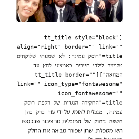
[tt_title style="block"
align="right" border="" link=""
title="רוסק עמינח: לא שמעתי שלוקחים
טלויזיה לילדי חייבים כאמצעי לחץ עד
המחאה"][tt_title border=""
link="" icon_type="fontawesome"
icon_fontawesome=""
title="החקירה הנגדית של רקפת רוסק
לית לאומי, על ידי עו
עמינח, מנכ
ד ברק כהן
לית מהציבור שבכספו
חשפה ניתוק של המנכ
היא מטפלת. שרון שפורר מביאה את החלק