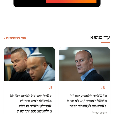
עוד בנושא
עוד בשחיתות ›
דעות
חם
מי שבחר להצביע לעו״ד
לאחר חשיפת המקום הכי חם
מיכאל ראביליו, שלא יטיף
בגיהנום: ראש עיריית
לאיראנים לעשות מהפכה
אשקלון חשוד בגניבת
מיליונים מכספי תרומות
טובה הרצל