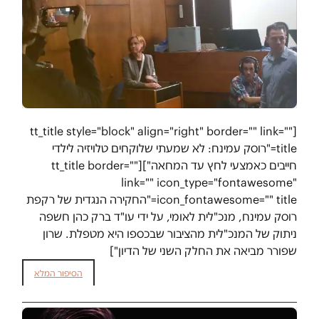
[tt_title style="block" align="right" border="" link=""
title="רוסק עמינח: לא שמעתי שלוקחים טלויזיה לילדי
חייבים כאמצעי לחץ עד המחאה"][tt_title border=""
link="" icon_type="fontawesome"
icon_fontawesome="" title="החקירה הנגדית של רקפת
רוסק עמינח, מנכ"לית לאומי, על ידי עו"ד ברק כהן חשפה
ניתוק של המנכ"לית מהציבור שבכספו היא מטפלת. שרון
שפורר מביאה את החלק השני של הדיון"]
הסיפור המלא