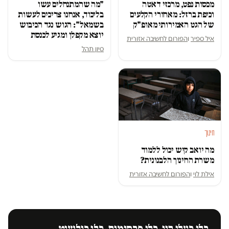
מכסות נפט, מרכזי דאטה
"מה שהמתנחלים עשו
וכיפת ברזל: מאחורי הקלעים
בליכוד, אנחנו צריכים לעשות
של הגט האמירותי מאופ"ק
בשמאל": הגוש נגד הכיבוש
יוצא מקפלן ומגיע לכנסת
איל ספיר
ו
הפורום לחשיבה אזורית
סיון תהל
חינוך
מה יואב קיש יכול ללמוד
משרת החינוך הלבנונית?
אילת לוי
ו
הפורום לחשיבה אזורית
בלי בעלי הון. בלי פרסומות. בלי בולשיט.