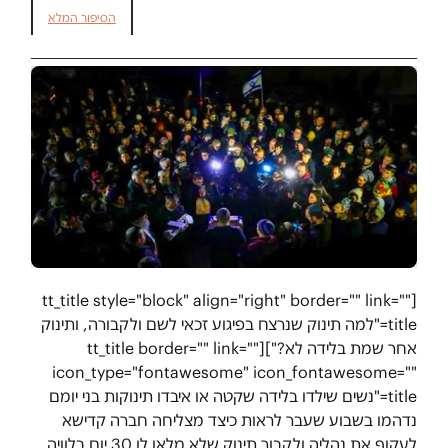
הסיפור המלא
[tt_title style="block" align="right" border="" link=""
title="למה תינוק שנרצח בפיגוע זכאי לשם ולקבורה, ותינוק
אחר שמת בלידה לא?"][tt_title border="" link=""
icon_type="fontawesome" icon_fontawesome=""
title="נשים שילדו בלידה שקטה או איבדו תינוקות בני יומם
נדהמו בשבוע שעבר לראות כיצד מצליחה חברה קדישא
לעקוף את נהליה ולקבור תינוק שלא מלאו לו 30 יום בלוויה