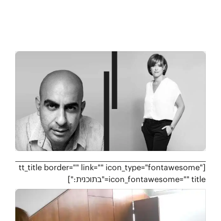
[tt_title border="" link="" icon_type="fontawesome"
icon_fontawesome="" title="בתוכנית:"]