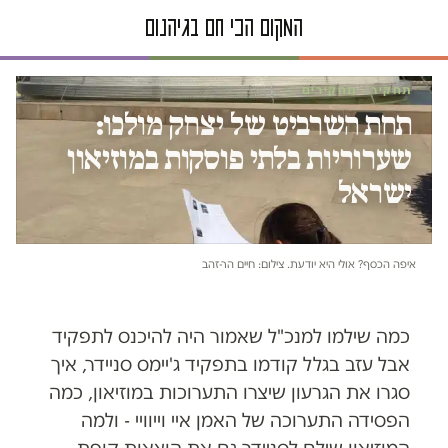
תחקיר · תחקירים
תחת השרביט של יצחק מולכו:
שערוריות בלתי פוסקות במוזיאון
ישראל
איפה הכסף? אולי היא יודעת. צילום: חיים הר-זהב
כמה שילמו למנכ"ל שאמור היה להיכנס לתפקיד
אבל עזב בגלל קודמו בתפקיד ג'יימס סניידר, איך
סגרו את הגרעון שיצרו התערוכות במוזיאון, כמה
הפסידה התערוכה של האמן איי וייוויי - ולמה