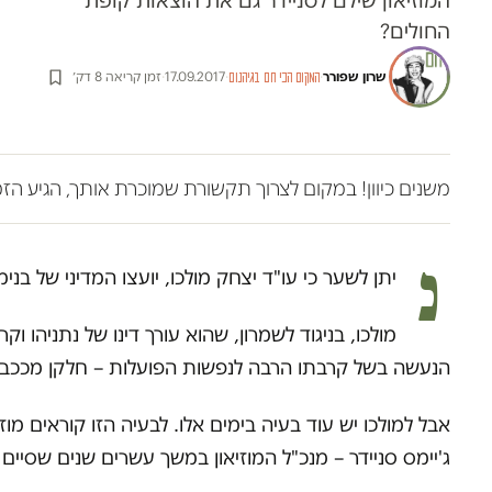
המוזיאון שילם לסניידר גם את הוצאות קופת
החולים?
שרון שפורר
·
·
17.09.2017
·
זמן קריאה 8 דק׳
המקום הכי חם בגיהנום
משנים כיוון! במקום לצרוך תקשורת שמוכרת אותך, הגיע הז
נ
יתן לשער כי עו"ד יצחק מולכו, יועצו המדיני של בנ
מולכו, בניגוד לשמרון, שהוא עורך דינו של נתניה
הנעשה בשל קרבתו הרבה לנפשות הפועלות – חלקן מככ
אבל למולכו יש עוד בעיה בימים אלו. לבעיה הזו קוראים מו
ג'יימס סניידר – מנכ"ל המוזיאון במשך עשרים שנים שסיים את 