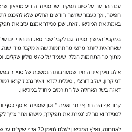
עם ההודעה על סיום תפקידו של סניידר הודיע מוזיאון ישר
חפיפה, אך כעבור שלושה חודשים החליט שלא להיכנס לתפקיד
באמת את המוזיאון. זאת, שכן סניידר אמנם עזב את תפקיד
מתוך סך התרומות הכללי שעמד על כ-67 מיליון שקלים, ומול תמיכה של המדינה בהיקף של כ-22 מיליון שקל.
אולם נוימן אינו היחיד שמעורבותו הנמשכת של סניידר ב
דני קרוון, יעקב דורצ'ין, סיגלית לנדאו ויאיר גרבוז קראו
דאגה בשל האחיזה של התורמים מחו"ל במוזיאון.
קרוון אף היה חריף יותר ואמר: " נכון שסניידר אוסף כסף 
לסניידר ואומר לו: 'גמרת את תפקידך, מישהו אחר צריך ל
לאחרונה, נאלץ המוזיא