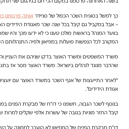
בשנה האחרונה פרסמנו במקום הכי חם בגיהנום שני תחקירי
כך למשל בסוגית השכר הכפול של סניידר
אותה פרסמנו כא
בוועד המנהל בראשות מולכו טענו כי לא ידעו מכך והיו שמ
המקורב לכל הנפשות פועלות במוזיאון ולפיה התנהלותם הי
משרד המשפטים ומשרד האוצר בדקו שניהם את העניין והגי
שהדבר מנוגד לנהלים בישראל. משרד האוצר מסר אז בתגוב
"לאחר התייעצות של אגף השכר במשרד האוצר עם יועציו 
אגודת הידידים".
בנוסף לשכר הגבוה, חשפנו כי דו"ח של מבקרת הפנים במוזי
קיבל החזר מוניות בגובה של עשרות אלפי שקלים למרות שהח
דו"ח מבקרת הפנים של המוזיאון לא הועבר לממונה על הש