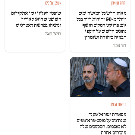
יהודה ושומרון
משפט ופלילים
מאחז חדש כל חמישה ימים
שופטי העליון יזמו את קידום
ויותר מ-50 יחידות דיור בכל
השופט שדואג לאוריך
יום: פרויקט המקום חושף
ונתניהו בפרשת קאטרגייט
נתונים חדשים על היקפי
רויטל חובל
הבנייה ביהודה ושומרון
דור זומר
בריאות הנפש
משטרת ישראל טענה
שנתונים על פוסט-טראומטים
לא נאספים. המסמכים שלה
מוכיחים אחרת