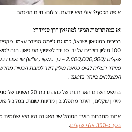
איפה הכסף? אולי היא יודעת. צילום: חיים הר-זהב
אז כמה תרומות הגיעו למוזיאון דרך סניידר?
בכירים במוזיאון ישראל, כמו גם ג'יימס סניידר עצמו, מקפ
100 מיליון דולרים על ידי סניידר לשיפוץ המוזיאון. הנה למשל חלק מתגובתו של סניידר בכתבה שפרסמנו בעבר אודותיו:
שקלים (2,800,000,000 – כך במקור, ש"ש) שהועברו במלואם לטובת מוזיאון ישראל, ישירות ובאמצעות אגודת הידידים בארה"ב. (…)
סניידר הצליח לגייס כמאה מיליון דולר לטובת הבנייה מחד
המוצלחים ביותר בזמננו".
מיליון שקלים, והיתר מתפלג בין מדינות שונות. במקביל פ
אחת מחברות הועד המנהל של האגודה הזו היא שלומית מולכ
בסך כ-350 אלף שקלים
.