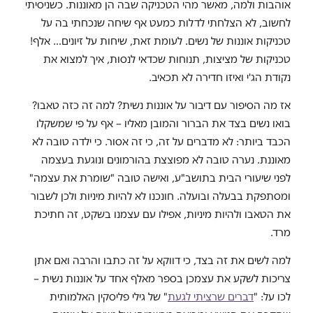
אוהבות ולמה, מאשר מהי הטכניקה שבה הן מאוננות. כשניסיתי
לחשוב, לא הצלחתי לדלות כמעט אף שיחה שנכחתי בה על
טכניקות אוננות של נשים. לעומת זאת, שיחות על זיונים… אלף!
טכניקות של מציצות, תנוחות שכדאי לנסות, איך למצוא את
נקודת הג'י ואיזו חדירה לא תכאיב.
אז מה הסיפור עם דיבור על אוננות נשית? למה זה כזה טאבו?
בואו נשים בצד את הברור והמובן מאליו – אף על פי שמשקלו
הכבד ביותר: לא מדברים על זה, כי זה אסור. כי ילדה טובה לא
מאוננת. נערה טובה לא מפוצצת בהורמונים ונוגעת בעצמה
לפני שיעורי הבית בתושב"ע, ואישה טובה "שומרת את עצמה"
ומסתפקת בבעלה ובועלה. חונכנו לא להיות מיניות ולכן לשבור
את הטאבו ולהיות מיניות, אפילו עם עצמנו בשקט, זה חתיכת
מרד.
למה לשים את זה בצד, כי דווקא על זה כתבו והרבה ואם אתן
צריכות לשקע את עצמכן בספר מאלף אחד על אוננות נשית –
לכו על: "
דברים שרציתי לגעת
" של גילי פליסקין האלמותית