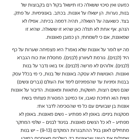
כמעט ואין סיכוי ששאלה כזו תישאל בקול רם בקבוצות של
בנות, נערות. הן ישאלו על אוננות. בכתב. באנונימיות. על פתק.
בצד. כשאענה על השאלה, תהיה דממה בכיתה. אפילו לא
הנהון. אף אחת לא תגלה כאן שהיא זו ששאלה. שהיא זו
שמאוננת, אם כי לשמחתי, הן כמובן מאוננות.
מה יש לומר על אוננות שלא נאמר? היא מצמיחה שערות על כף
היד (לבנים). גורמת לעיוורון (לבנים). מחסלת את כוח הגברא
(לבנים). אלוהים לא מרשה (לבנים). אז בואו נדבר על בנות
ואוננות. האנושות לא עסקה באוננות של בנות, כי מי בכלל עסק
בבנות ומיניות עד שהפמיניזם לימד את העולם (גברים ונשים)
שגם נשים רוצות, חושקות, מתאוות ומאוננות. הדיבור על אוננות
נשית הוא חתיכת טאבו, אז כמיטב המסורת פצחתי בשיח
אוננות בן שבועיים עם כל מי שהסכימה לדבר אתי.
מסקנות ביניים: באופן לא מפתיע – נשים מאוננות. באופן לא
מפתיע – לא כל הנשים מאוננות. בניגוד לבנים – שלפי המחקר
מתחילים לאונן בגיל ההתבגרות המוקדם (9-13) – יש בנות
שמגלות את העונג שבאוננות רק בשלבים מאוחרים בחייהן,