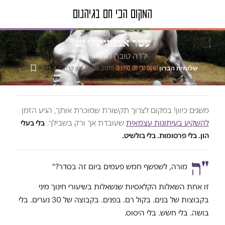
טור דעה
עשר אצבעות לי יש
ילדה טובה לא מאוננת
שלומית הברון
·
·
18.06.2015
·
זמן קריאה 4 דק׳
המקום הכי חם בגיהנום
משנים כיוון! במקום לצרוך תקשורת שמוכרת אותך, הגיע הזמן
להשקיע בעיתונות עצמאית
שעובדת אך ורק בשבילך.
בלי בעלי
הון. בלי פרסומות. בלי בולשיט.
"ה
מורה, לשפשף חמש פעמים ביום זה בסדר?"
זו אחת השאלות הקלאסיות שנשאלות בשיעורי חינוך מיני
בקבוצות של בנים. בקול רם. בפנים. בקבוצה של 30 נערים. בלי
בושה. בלי חשש. בלי היסוס.