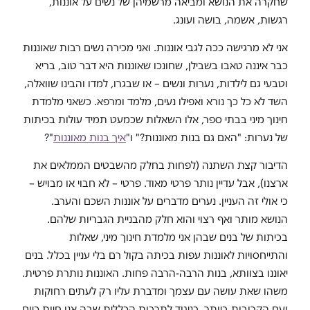
שחקרה את הנושא ומביאה מרשמיהן של נשים על אוננות,
רגשות, אשמה, בושה ועונג.
אני לא מרגישה ככה לגבי אוננות. ואני מכירה נשים רבות שאוננות
כבר איננה טאבו בשבילן, שחונכו שאוננות היא דבר טוב, בריא
וטבעי גם לילדות, נערות ונשים – או שבגרו, למדו והבינו שוואלה,
השד לא כל כך נורא ואפילו נעים, מלמד ומרפא. כשאני מלמדת
חינוך מיני בבתי ספר, אלו השאלות שכמעט תמיד עולות בכיתות
של נערות: "האם גם בנות מאוננות?" ו"
איך בנות מאוננות
"?
הדיבור קצת השתנה (לפחות בחלק מהשבטים הממלאים את
ארצנו), אבל עדיין נותר פרטי מאוד. פרטי – לא חבוי או מבויש –
כי אולי זה העניין. נערים מדברים על אוננות השכם והערב.
הנושא מותר ואף רצוי והוא חלק מהבניית הגבריות שלהם.
בכיתות של בנים שבהן אני מלמדת חינוך מיני, שאלות
והתייחסויות לאוננות עפות בכיתה בקול רם בלי עניין בכלל. בנים
יאוננו בצוותא, בנות הרבה-הרבה פחות. האוננות נותרת פרטית.
משהו שאת עושה עם עצמך ומדברת עליו רק לעתים רחוקות
ועם הקרובות ביותר. בניגוד לתרבות הכללית שבה אנו חיות כיום