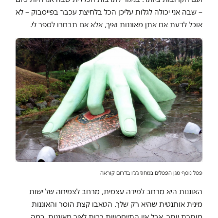
– שבה אני יכולה לגלות עליכן הכל בלחיצת עכבר בפייסבוק – לא
אוכל לדעת אם אתן מאוננות ואיך, אלא אם תבחרו לספר לי.
פסל נוסף מגן הפסלים במחוז ג'ג'ו בדרום קוראה
האוננות היא מרחב למידה עצמית, מרחב לצמיחה של ישות
מינית אותנטית שהיא רק שלך. הטאבו קצת הוסר והאוננות
מותרת יותר, אבל אין התייחסויות רבות לאיך מאוננות, כמה,