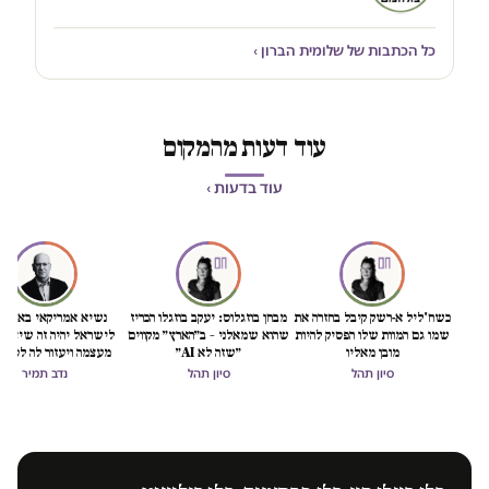
כל הכתבות של שלומית הברון ›
עוד דעות מהמקום
עוד בדעות ›
כשח'ליל א-רשק קיבל בחזרה את
מבחן בוזגלוס: יעקב בוזגלו הכריז
נשיא אמריקאי באמת ט
שמו גם המוות שלו הפסיק להיות
שהוא שמאלני – ב״הארץ״ מקווים
לישראל יהיה זה שיציל 
מובן מאליו
״שזה לא AI״
מעצמה ויעזור לה לסיים
הכיבוש
סיון תהל
סיון תהל
נדב תמיר