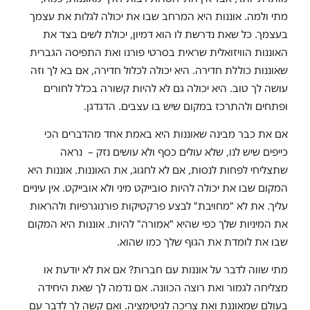
מתי ולמה. אוננות היא המרחב שבו את יכולה לגלות את עצמך
בעצמך. כל שאת נדרשת לו הוא דמיון, יכולת לשים בצד את
האוננות הוויזואלית שראית בסרטי פורנו ואת התפיסה הגברית
שאוננות כוללת חדירה. היא יכולה לכלול חדירה, אם בא לך וזה
עושה לך טוב. היא יכולה גם לא להיות קשורה בכלל לחורים
ופתחים ולהתרכז במקום שיש בו עצבים. הדגדגן.
אם את כבר מבינה שאוננות היא באמת אחד מהדברים הכי
כייפים שיש לנו, שלא עולים כסף ולא עושים נזק – נראה
שתצליחי לפחות לנסות, אם לא לחגוג, את האוננות. אוננות היא
המקום שבו את יכולה להיות סובייקט מיני ולא אובייקט. אין עיניים
עליך. את לא "מחויבת" לבצע פרקטיקות פורנוגרפיות ולהראות
את המיניות שלך כפי שהיא "אמורה" להיות. אוננות היא המקום
שבו את לומדת את הגוף שלך כמו שהוא.
מתי שווה לדבר על אוננות עם חברות? אם את לא יודעת או
מצליחה לגמור ואת רוצה הכוונה. אם נדמה לך שאת היחידה
בעולם שמאוננת ואת צריכה לגיטימציה. ואם קשה לך לדבר עם