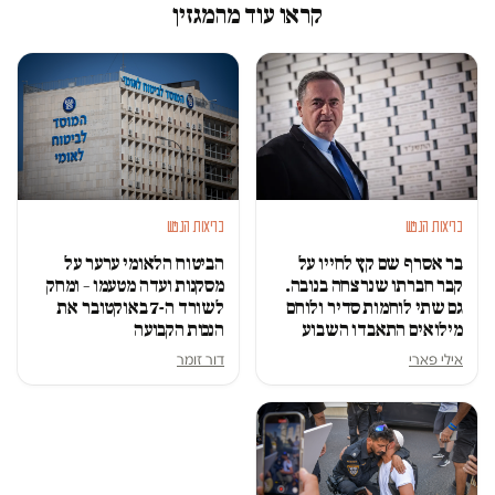
קראו עוד מהמגזין
בריאות הנפש
בריאות הנפש
בר אסרף שם קץ לחייו על
הביטוח הלאומי ערער על
קבר חברתו שנרצחה בנובה.
מסקנות ועדה מטעמו – ומחק
גם שתי לוחמות סדיר ולוחם
לשורד ה-7 באוקטובר את
מילואים התאבדו השבוע
הנכות הקבועה
אילי פארי
דור זומר