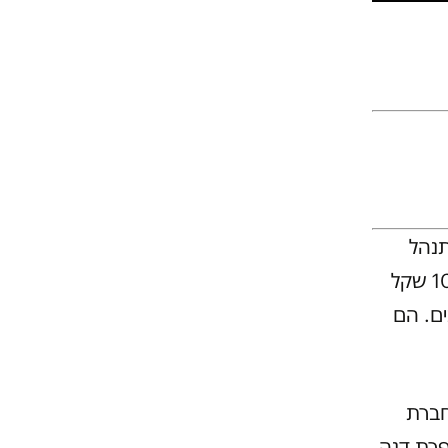
נהל
הסניף. "הם (האריתריאים – ר"ע) משלמים 10 שקל עבור התור. ה-10 שקל
ם. הם
חברת
רת דנה.