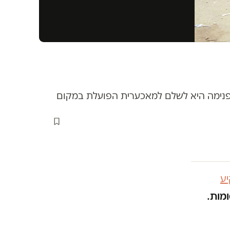
 פנימה היא לשלם למאכערית הפועלת במקום
ע
ומות.