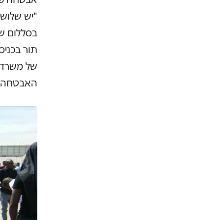
"יש שלושה
בסללום ש
תור בכני
של משרד מ
האבטחה הפ