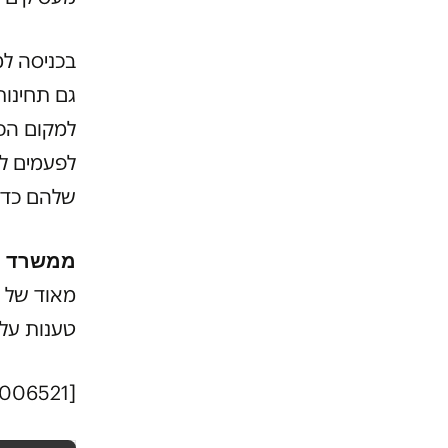
בכניסה למ
גם תחינות
למקום הכי
לפעמים לס
שלהם כדי
ממשרד ה
מאוד של פ
טענות על 
[mc4wp_form id="1006521"]