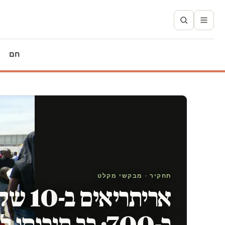
חם
תחקיר · מבקשי מקלט
אריתריא
ב-700: כך תיכנסו לתור במשרד הפנים