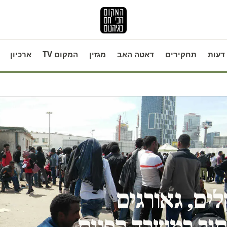
דעות
תחקירים
דאטה האב
מגזין
המקום TV
ארכיון
ים ב-10 שקלים, גאורגים