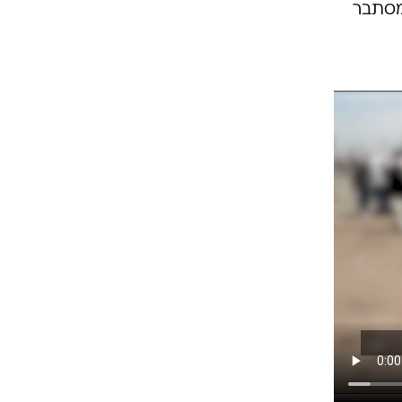
כו עיניי. מסתבר