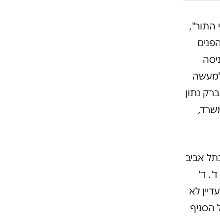
ם לפי התור",
פנים
יסה
למעשה
רק נתון
שרד,
תל אביב
. ד'
מעמדו בארץ עדיין לא
 הסניף