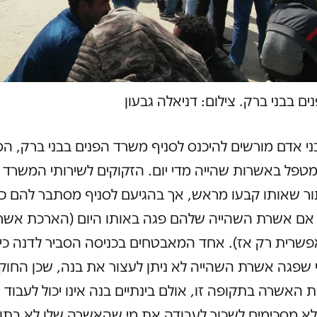
ם בבני ברק. צילום: דניאלה גבעון
1000 בני אדם מורשים להיכנס לסניף משרד הפנים בבני ברק, הס
פל באשרות שהייה מדי יום. הזקוקים לשירותי המשרד מ
ור שאותו קבעו מראש, אך בהגיעם לסניף מסתבר להם כי
גם אם אשרת השהייה שלהם פגה באותו היום (הארכת אשר
 שפגה אשרת השהייה לא ניתן לעצור את בנה, שכן החו
 האשרה בתקופה זו, אולם בינתיים בנה אינו יכול לעבוד 
לא מסכימים לשכור לעבודה את מי שהאשרה שלו לא בתו