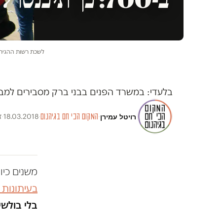
לשכת רשות ההגירה 
בלעדי: במשרד הפנים בבני ברק מסבירים למב
רויטל עמירן
·
המקום הכי חם בגיהנום
·
18.03.2018
·
ז
משנים כיו
בעיתונות
בלי בולשי