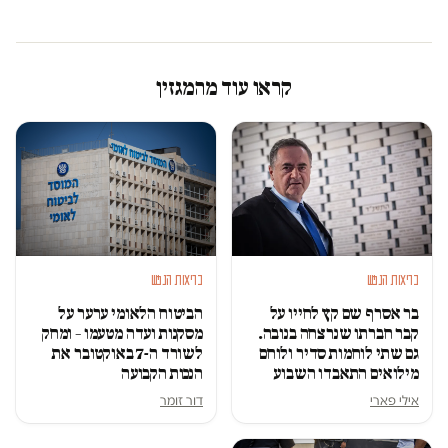
קראו עוד מהמגזין
בריאות הנפש
בריאות הנפש
בר אסרף שם קץ לחייו על
הביטוח הלאומי ערער על
קבר חברתו שנרצחה בנובה.
מסקנות ועדה מטעמו – ומחק
גם שתי לוחמות סדיר ולוחם
לשורד ה-7 באוקטובר את
מילואים התאבדו השבוע
הנכות הקבועה
אילי פארי
דור זומר