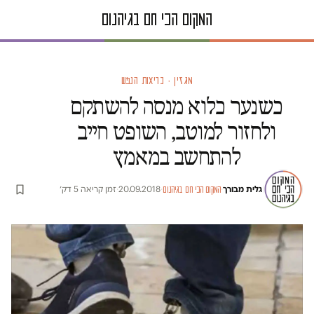
מגזין · בריאות הנפש
כשנער כלוא מנסה להשתקם
ולחזור למוטב, השופט חייב
להתחשב במאמץ
גלית מבורך
·
·
20.09.2018
·
זמן קריאה 5 דק׳
המקום הכי חם בגיהנום