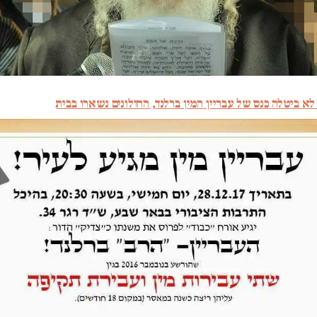
 לא ביטלה כנס של עבריין המין ברלנד, החולונים נשארו בבית