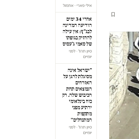
אילי פארי · אתמול
אחרי 34 ימים
הודיעה המדינה
לבג"ץ: אין עילה
להחזיק בגופתו
של סאמי ג'עסוס
סיון תהל · לפני
יומיים
"ישראל אינה
מסוגלת להגן על
האזרחים
הנמצאים תחת
הכיבוש שלה. רק
כוח בינלאומי
ירתיע מפני
מתקפות
המתנחלים״
סיון תהל · לפני
יומיים