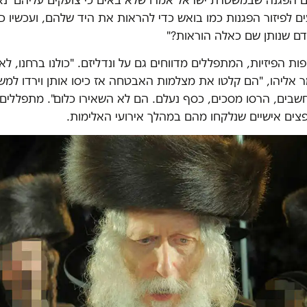
ום הפגנה שבמשטרת ישראל אמרו שלא באים כי צועקים עליהם 'נא
 לפיזור הפגנות כמו בואש כדי להראות את היד שלהם, ועכשיו כל
דם שנותן שם כאלה הוראות?"
ת הפיזיות, המתפללים מדווחים גם על ונדליזם. "כולנו ברחנו, לא י
 אליהו, "הם קלטו את מצלמות האבטחה אז כיסו אותן וירדו למש
חשבים, הרסו מסכים, כסף נעלם. הם לא השאירו כלום". מתפללים
צים אישיים שנלקחו מהם במהלך אירועי האלימות.