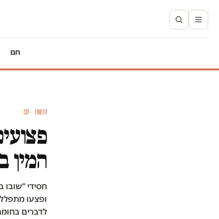
חם
חדשות · חם
פצועים
המין ב
חסידי "שובו 
ופצעו מתפללי
לדברים בחומר