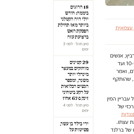
18 הרוגים
ביממה: חודש
יולי היה הקטלני
ביותר מאז תחילת
 עצמאית
הפסקת האש
ברצועת עזה
סיון תהל · לפני 3
ימים
יץ, אנשים
29 קטינים
חטפו מכות מכל הכיוונים, הם היו עשרות אם לא מאות. מילדים בני 10-12 ועד
מוחזקים במעצר
ם, ואמר
מינהלי יותר
ב, שהותקף
משנה, ומספר
הנשים הכלואות
על רקע ביטחוני
זינק ב-67 אחוז
 עבריין המין
סיון תהל · לפני 4
כזי של
ימים
נגדות
 עצתו.
ירי בילד בן עשר,
 של ברלנד
פשיטות על