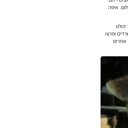
צים'- הם
ום. איפה
כולנו
רדים ופרצו
 אחרים