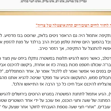
 לחזור לחיים הציבוריים תחת איצטלה של צדיק"
תקיפה אתמול היה גם הראפר ניסים בלאק, שרוסס בגז מדמיע. לד
בל בהמשך היום שיחת טלפון מבית הרב ברלנד על מנת להזמין אותו
נשיו להתנצל על התקיפה, אך הזמר סירב.
סלב, כאשר ניגשו להגיש תלונות במשטרה נתקלו ביחס עוין מצד ה
ר'ה שכולנו חטפנו מכות בצורה כזו או אחרת, ביקשנו להיכנס אב
 בפנים ואי אפשר ואמר לנו ללכת" אומר ש', אחד המתפללים, "לא 
ו חבולים ממש, התעקשנו והגיע עוד מפקד שניסה להניא אותנו מהג
הצליחו להיכנס אבל חיכו כל כך הרבה אז התייאשו והלכו".
י), הגיע אתמול לתחנת המשטרה במגרש הרוסים בירושלים להגיש 
המתנה של שעה וחצי הוכנס, ואז עוכב על ידי אחד השוטרים שטען
ובדים. "אחרי חצי שעה נוספת הועברתי לחוקר אחר שצעק עלי '