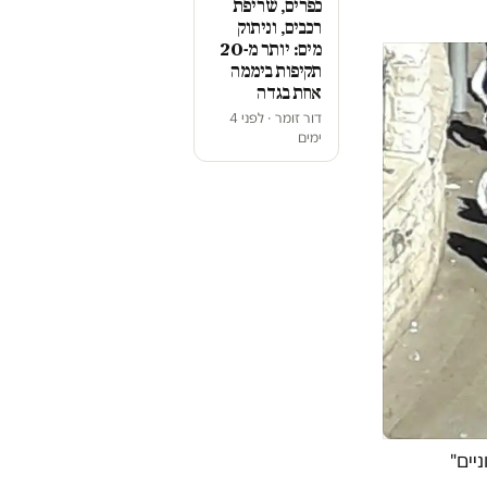
כפרים, שריפת
רכבים, וניתוק
מים: יותר מ-20
תקיפות ביממה
אחת בגדה
דור זומר · לפני 4
ימים
יים"