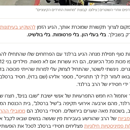
ודפים אחרי השוטרים | צילום: קבוצת "מחאות החרדים הקיצוניים"
במקום לצרוך תקשורת שמוכרת אותך, הגיע הזמן
להשקיע בעיתונות
ק בשבילך.
בלי בעלי הון. בלי פרסומות. בלי בולשיט.
 סוף תפילת מנחה הגיע ברלנד עם הפרחחים שלו שהתחילו להרב
רים. ניגשתי לשוטר, שהתחיל לצחוק עלי למרות שהייתי מכוסה בד
ואו לעזור לך? לך תתגייס'", מספר אליהו (שם בדוי), חסיד ברסל
 ידי חסידיו של הרב ברלנד.
ד אתמול היו חמש התפרעויות של אנשי ישיבת "שובו בנים", חצרו של
רלנד, מהם ארבעה אירועי תקיפה ב"שיל ברסלב", בית הכנסת המר
, בשכונת מאה שערים בירושלים. חסידי ברסלב הם
ממובילי ההת
מביות
של הרב שהורשע בעבירות מין שעשה בנשים שבאו לקבל את
ת פמיניסטיות חילוניות
מצליחים חסידי ברסלב לסכל את הופעותיו