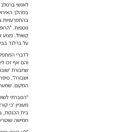
לאנשי ברסלב 
במהלך האירוע
בהתפרעויות בי
נוספות. "הרופ
קשות". פצוע א
על ברלנד בבית
לדברי המתפלל
והם אף זכו לי
שחבורת 'שובו
ושבורה", סיפ
המקום. שמעתי 
"הסברתי לשוט
מעוניין 'כי ק
בית הכנסת, בע
חמישה שוטרים 