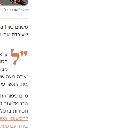
אנשי "שובו בנים" ר
משנים כיוון! 
שעובדת אך ור
"ל
קראת
מבוג
'אתה רוצה שיב
ביום ראשון על
מיום כיפור וע
הרב אליעזר ב
חסידות ברסלב
להופעותיו הפו
ביחד עם פעילו