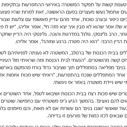
טענות קשות על תפקוד המשטרה באירועי ההתפרעות ובתקיפות ש
ים אתמול נעשו מעצרים בפעם הראשונה, זאת למרות שהיו פצועי
ום כיפור ובערב סוכות, אחד מהם עדיין מאושפז עם צלעות שבורו
א שלו אמר שהוא לא מבין איך יצא מזה חי", אומר אליהו, "יש לו פצ
חר, הרב גלינסקי, גולגל במדרגות והוכה. גלינסקי היה הדיין שחק
 הדין הרבני. "הוא היה מטרה ברגע שזוהה", אומר אליהו.
ים בבית הכנסת של ברסלב, המשטרה לא נענתה לפניותיהם לטפל
חס קשה מהשוטרים. "הגעתי לבית הכנסת ומה שראיתי מול העיניי
 בנים' מפליאה במתפללים תוך שציבור גדול בורח מהמקום בארש
ר אחד המתפללים שנכח בהתפרעות, "ראיתי שיש מכות איומות אז
שיש ניידת משטרה באזור אז ניגשתי.
רים שיש מכות רצח בבית הכנסת ושיבואו לטפל, אחד השוטרים 
וראים להם נאצים'. בהמשך הגיע ג'יפ משטרתי עם כחמישה שוטרים ש
וד שאנשי 'שובו בנים' הם עשרות אם לא מאות, והם מיומנים בל
שבאים לכזו כמות של פורעים זו בדיחה.