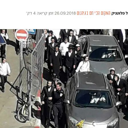
 פלוטניק
·
המקום הכי חם בגיהנום
·
26.09.2018
·
זמן קריאה 4 דק׳