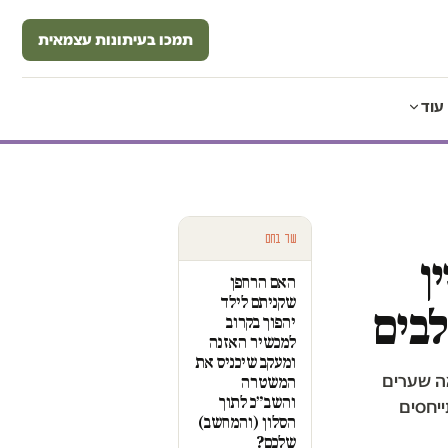
תמכו בעיתונות עצמאית
עוד
עוד בחם
ן
האם הרחפן
שקניתם לילד
לבים
יהפוך בקרוב
למכשיר האזנה
ומעקב שיכניס את
אה שערים
המשטרה
והשב״כ לתוך
ייחסים
הסלון (והמחשב)
שלכם?