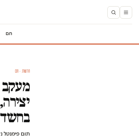
חם
חדשות · חם
מעקב א
יצירה,
בחשד 