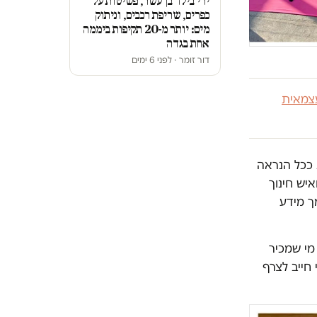
ירי בילד בן עשר, פשיטות על
כפרים, שריפת רכבים, וניתוק
מים: יותר מ-20 תקיפות ביממה
אחת בגדה
דור זומר · לפני 6 ימים
צמאית
 ככל הנראה
יש חינוך
ך מידע
מי שמכיר
 חייב לצרף