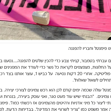
 פימנטל וחבריו להפגנה
ם עברתי בטמבור, קניתי צבע כדי להכין שלטים להפגנה….נסענו ב
על החלונות, מצפצפים לקראת כל גשר כדי לעודד את המפגינים ש
ומדברים קצת פוליטיקה. אחרי 20 דקות נסיעה על כביש 1
חילים לשאול שאלות".
טל עולה שכמה ימים קודם לכן הוא רכש צמיגים לצורכי יצירה. 
 צמיגים. "הבנתי שיש עוד מעט סגר, ואני עוסק ביצירה, בנגרות וע
י ליצור כל מיני אדניות ורהיטים מהצמיגים אז רכשתי כמה". פימנט
 אמר משפט כמו "צריך לשרוף את המדינה", בבדיחות הדעת. לפ