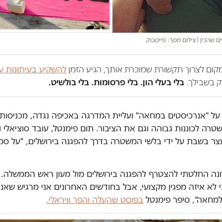
 שהכין | צילום מסך: פייסבוק
במקום לצרוך תקשורת שמוכרת אותך, הגיע הזמן
להשקיע בעיתונות ע
 בשבילך.
בלי בעלי הון. בלי פרסומות. בלי בולשיט.
על "אנרכיסטים במחאה" ועליית המדרגה באכיפה נגדה, מכניסות
רה לכוננות גבוהה וגם את הציבור. תום פימנטל, עובד סוציאלי וא
עצר בשבת על ידי בלשי המשטרה בדרך להפגנה בירושלים, "על סמ
ה החלטתי להצטרף להפגנה בירושלים מול מעון ראש הממשלה. 
י לא איזה מפגין מקצועי, אבל בחודשים האחרונים אני מרגיש שאני
למחאה", סיפר פימנטל
בפוסט שהעלה והפך וויראלי.