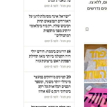
של סאמי ג'עסוס
, ללא צו.
סיון תהל · לפני 4 ימים
גים נדרשים
"ישראל אינה מסוגלת להגן על
האזרחים הנמצאים תחת
הכיבוש שלה. רק כוח בינלאומי
ירתיע מפני מתקפות
המתנחלים״
סיון תהל · לפני 5 ימים
18 הרוגים ביממה: חודש יולי
היה הקטלני ביותר מאז תחילת
הפסקת האש ברצועת עזה
סיון תהל · לפני 6 ימים
29 קטינים מוחזקים במעצר
מינהלי יותר משנה, ומספר
הנשים הכלואות על רקע
ביטחוני זינק ב-67 אחוז
סיון תהל · לפני 6 ימים