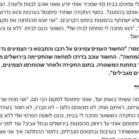
י צמיגים בבית (מי שמכיר אותי יודע שאני אוהב לבנות וליצור). הם
 אותם בהפגנה". בסוף החקירה שוחרר פימנטל בערבות והוא נדרש
א ישתתף בהפגנות בימים הקרובים. "אני יוצא מהתחנה ואז מקבל
 "הוא מחכה לי מתחת לבית שלי". השוטר נכנס לביתו ללא צו וה
שם".
: "החשוד העמיס צמיגים על רכבו והתבטא כי הצמיגים נדרש
מחאה". החשוד עוכב בדרכו למחאה שהתקיימה בירושלים מו
ר בתחנת המשטרה. בתום החקירה ולאחר שהוחרמו הצמיגים, 
ם מגבילים".
וד
מה עשיתי באותו יום", אומר פימנטל למקום הכי חם, "אני מניח שרא
צרתם, ראיתם אותי, לא מצאתם כלום – לא מברג, לא חומר בעירה.
 החקירה כששוטר מחכה לי בבית, נכנס לשטח הפרטי שלי ללא צו 
תמתם אותי על ריחוק מהפגנות בירושלים ובתל אביב? עוד לפני 
 שאשוחרר בערבות ובתנאים מגבילים, כלומר ההחלטה איך אני א