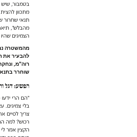
בטמבור, שיש ל
מתכוון להצית
תנאי שחרור של
מהבלש", תיאר,
הצמיגים שהיו 
מהמשטרה נמסר
להבעיר את ה
רוה"מ, ונחק
שוחרר בתנאי
הפשע: דגל ור
"הם הרי ידעו 
בלי צמיגים. ע
צריך לסיים את
רכוש? למה הח
הקצין אמר לי