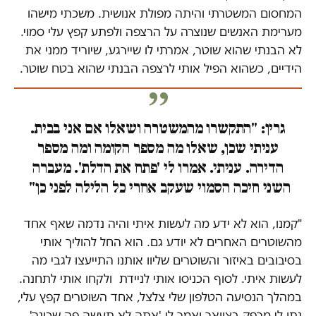
המחסום המשטרתי והיתה מפולת אנושית. משכתי מישהו
מערימת האנשים שנוצרה על הרצפה ולפתע קפץ עלי סמוי.
לא הבנתי שהוא שוטר, אמרתי לו שיירגע, שיוריד ממני את
הידיים, כשהוא הפיל אותי לרצפה הבנתי שהוא בטח שוטר.
גרין: "התקשרו מהמשטרה ושאלו אם אני בבית.
עניתי שכן, שאלו מה מספר הקומה ומה מספר
הדירה. עניתי. אמרו לי 'פתח את הדלת'. מעברה
השני חיכה הסמוי שעקב אחרי כל הלילה לפני כן"
"קמנו, הוא לא ידע מה לעשות איתי והיה נדמה שאף אחד
מהשוטרים האחרים לא יודע גם. הוא החל להוליך אותי
בסיבובים באיזור והשוטרים שליוו אותנו התייעצו לגבי מה
לעשות איתי. לסוף הכניסו אותי לניידת ולקחו אותי לתחנה.
במהלך הנסיעה הטלפון שלי צלצל, אחד השוטרים קפץ עלי,
נתן לי מרפק בצוואר ואמר לי 'אתה לא תעשה פה שכונה',