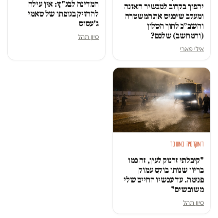
המדינה לבג"ץ: אין עילה
יהפוך בקרוב למכשיר האזנה
להחזיק בגופתו של סאמי
ומעקב שיכניס את המשטרה
ג'עסוס
והשב״כ לתוך הסלון
(והמחשב) שלכם?
סיון תהל
אילי פארי
דמוקרטיה במשבר
"קיבלתי זרנוק לעין, זה כמו
בריון שנותן בוקס עמוק
פנימה. עד עכשיו החיים שלי
משובשים"
סיון תהל