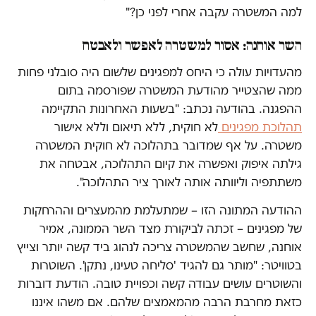
למה המשטרה עקבה אחרי לפני כן?"
השר אוחנה: אסור למשטרה לאפשר ולאבטח
מהעדויות עולה כי היחס למפגינים שלשום היה סובלני פחות
ממה שהצטייר מהודעת המשטרה שפורסמה בתום
ההפגנה. בהודעה נכתב: "בשעות האחרונות התקיימה
תהלוכת מפגינים
לא חוקית, ללא תיאום וללא אישור
משטרה. על אף שמדובר בתהלוכה לא חוקית המשטרה
גילתה איפוק ואפשרה את קיום התהלוכה, אבטחה את
משתתפיה וליוותה אותה לאורך ציר התהלוכה".
ההודעה המתונה הזו – שמתעלמת מהמעצרים וההרחקות
של מפגינים – זכתה לביקורת מצד השר הממונה, אמיר
אוחנה, שחשב שהמשטרה צריכה לנהוג ביד קשה יותר וצייץ
בטוויטר: "מותר גם להגיד 'סליחה טעינו, נתקן'. השוטרות
והשוטרים עושים עבודה קשה וכפויית טובה. הודעת דוברות
כזאת מחרבת הרבה מהמאמצים שלהם. אם משהו איננו