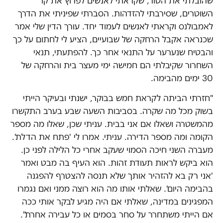
שהובלתי את הטור, שקראתי לאנשים לפרוץ את קו
השוטרים, שסירבתי להזדהות. הסברתי שפיניתי את הדרך
לאמבולנס וקראתי לאנשים לעמוד יחד. עורך הדין שלי אמר
שכנראה אקבל הרחקה של שבועיים, הציע לי לחתום על כך
והבטיח שנערער על התנאי אחר כך. להפתעתי, תנאי
השחרור שקיבלתי הם חמישה ימי מעצר בית והרחקה של
30 ימים מהבימה.
"חזרתי הביתה לקראת חמש בבוקר, ישנתי ובעיקר הייתי
בשוק מכל מה שקרה. בסביבות השעה שבע בערב התקשרו
מהמשטרה ושאלו אם אני בבית. עניתי שכן, שאלו מה מספר
הקומה ומה מספר הדירה. עניתי. אמרו לי 'פתח את הדלת'.
מעברה השני חיכה הסמוי שעקב אחרי כל הלילה לפני כן.
הוא ביקש לראות תעודת זהות. הוא העיף בה מבט ואמר
'אני רק בא להזהיר אותך שלא תנסה להצטרף להפגנה
בהבימה היום'. שאלתי אותו מה הוא רוצה ממני ואם נגמרו
המפגינים במדינה, שאלתי אם היה מגיע לבקר אותי ככה
אם הייתי משתחרר על סחר בסמים או כל עבירה אחרת".