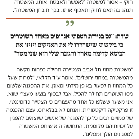
חוקי – אסור למשטרה 'לאפשר ולאבטח' אותו. המשטרה
תנהג בהתאם לחוק ותאכוף אותו. בכך תיבחן המשטרה".
שדה: "גם בניידת חטפתי אגרופים מאחד השוטרים
כי ביקשתי שישחררו לי את האזיקים ויזיזו את
הכיסא קדימה מאחר והגובה שלי הוא שני מטר"
"משטרת מחוז תל אביב הצטיירה תחילה כפחות נוקשה
מהמשטרה במחוז ירושלים", אומר ע"ד חקלאי, "למרות שעל
כל המחוזות לפעול באופן מידתי ומאוזן. את ההפגנה שלשום
ניסו השוטרים תחילה להכיל, אבל לבסוף בוצעו מעצרי שווא.
אני משער ששלפו כל אחד מהעצורים כי הצטייר כדומיננטי.
זו פרקטיקה דיקטטורית, ואנחנו לא בבלארוס. עצם ההכנסה
של סמויים רבים כל כך להפגנה של אנשים שיוצאים להפגין
על זכויותיהם מקוממת. התחושה היא שיחס המשטרה
למפגינים הולך ומסלים".