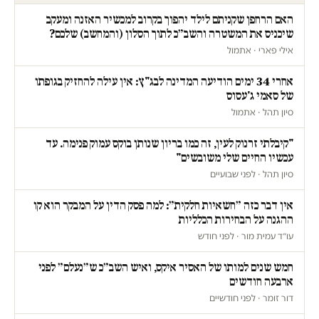
האם הרחפן שקניתם לילד יהפוך בקרוב למכשיר האזנה ומעקב
שיכניס את המשטרה והשב״כ לתוך הסלון (והמחשב) שלכם?
אילי פארי · אתמול
אחרי 34 ימים הודיעה המדינה לבג"ץ: אין עילה להחזיק בגופתו
של סאמי ג'עסוס
סיון תהל · אתמול
"קיבלתי זרנוק לעין, זה כמו בריון שנותן בוקס עמוק פנימה. עד
עכשיו החיים שלי משובשים"
סיון תהל · לפני שבועיים
אין דבר כזה ״חשאיות חלקית״: למה פסק הדין על המבקר הוא קו
ההגנה על הבחירות הכלליות
עו״ד עמית מור · לפני חודש
חמש שנים למותו של האסיר איקס, ואיש השב״כ ש״נעלם״ לפני
ארבעה חודשים
דור זומר · לפני חודשיים