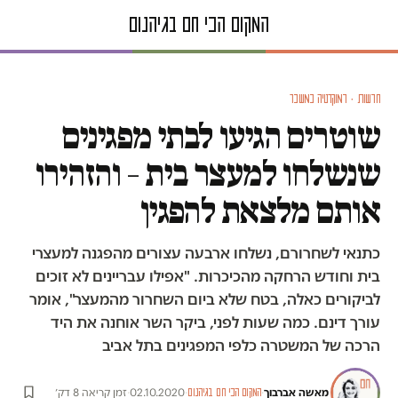
חדשות · דמוקרטיה במשבר
שוטרים הגיעו לבתי מפגינים
שנשלחו למעצר בית – והזהירו
אותם מלצאת להפגין
כתנאי לשחרורם, נשלחו ארבעה עצורים מהפגנה למעצרי
בית וחודש הרחקה מהכיכרות. "אפילו עבריינים לא זוכים
לביקורים כאלה, בטח שלא ביום השחרור מהמעצר", אומר
עורך דינם. כמה שעות לפני, ביקר השר אוחנה את היד
הרכה של המשטרה כלפי המפגינים בתל אביב
מאשה אברבוך
·
·
02.10.2020
·
זמן קריאה 8 דק׳
המקום הכי חם בגיהנום