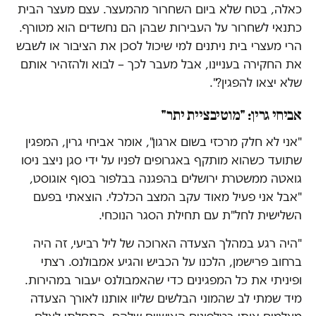
כאלה, בטח שלא ביום השחרור מהמעצר. עצם מעצר הבית
כתנאי לשחרור על העבירות שבהן הם נחשדים הוא מטורף.
הרי מעצרי בית ניתנים למי שיכול לסכן את הציבור או לשבש
את החקירה בעניינו, אבל מעבר לכך – לבוא ולהזהיר אותם
שלא יצאו להפגין?".
אביחי גרין: "מוטיבציית יתר"
"אני לא חלק מרכזי בשום ארגון", אומר אביחי גרין, המפגין
שתועד כשהוא מותקף באגרופים לפניו על ידי סגן ניצב ניסו
גואטה ממשטרת ירושלים בהפגנה בבלפור בסוף אוגוסט,
"אבל אני פעיל מאוד עקב המצב הכלכלי. הוצאתי בפעם
השלישית לחל"ת עם תחילת הסגר הנוכחי.
"היה רגע במהלך הצעדה הארוכה של ליל רביעי, זה היה
ברחוב פרישמן, הלכנו על הכביש והגיע אמבולנס. רצתי
ופיניתי את כל המפגינים כדי שהאמבולנס יעבור במהירות.
מיד שמתי לב שהמוני הבלשים שליוו אותנו לאורך הצעדה