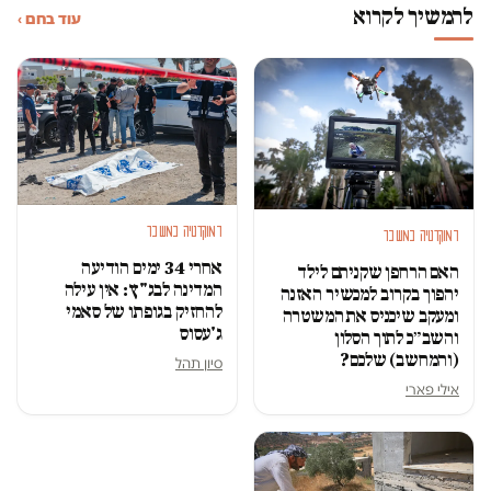
להמשיך לקרוא
עוד בחם ›
דמוקרטיה במשבר
דמוקרטיה במשבר
אחרי 34 ימים הודיעה
האם הרחפן שקניתם לילד
המדינה לבג"ץ: אין עילה
יהפוך בקרוב למכשיר האזנה
להחזיק בגופתו של סאמי
ומעקב שיכניס את המשטרה
ג'עסוס
והשב״כ לתוך הסלון
(והמחשב) שלכם?
סיון תהל
אילי פארי