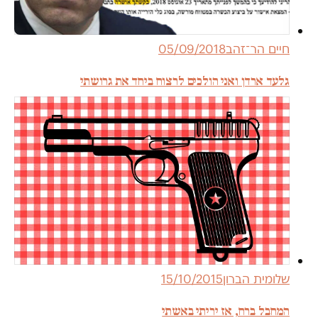
חיים הר־זהב
05/09/2018
גלעד ארדן ואני הולכים לרצוח ביחד את גרושתי
שלומית הברון
15/10/2015
המחבל ברח, אז יריתי באשתי