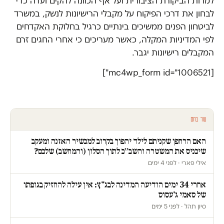
למרות הביקורת הציבורית ועל אף הכוונה להקים ועדה כדי
לבחון את דרכי הפיקוח על מקבלי הרישיונות לנשק, במשרד
לביטחון הפנים ממשיכים בינתיים כרגיל בחלוקת האקדחים
לפי המדיניות המקלה, כאשר מעריכים כי אחרי החגים זרם
המקבלים רישיונות יגבר.
[mc4wp_form id="1006521"]
עוד בחם
האם הרחפן שקניתם לילד יהפוך בקרוב למכשיר האזנה ומעקב
שיכניס את המשטרה והשב״כ לתוך הסלון (והמחשב) שלכם?
אילי פארי · לפני 4 ימים
אחרי 34 ימים הודיעה המדינה לבג"ץ: אין עילה להחזיק בגופתו
של סאמי ג'עסוס
סיון תהל · לפני 5 ימים