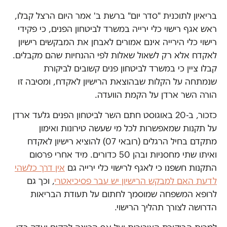
בריאיון לתוכנית "סדר יום" ברשת ב' אמר היום הרצל קבלו,
ראש אגף רישוי כלי ירייה במשרד לביטחון הפנים, כי פקידי
רישוי כלי הירייה אינם אמורים לאבחן את המבקשים רישיון
לאקדח אלא רק לשאול שאלות לפי ההנחיות שהם מקבלים.
קבלו ציין כי במשרד לביטחון פנים קשובים לביקורת
שנמתחה על הקלות שבהוצאת הרישיון לאקדח, ומסיבה זו
הורה השר ארדן על הקמת הוועדה.
כזכור, ב-20 באוגוסט חתם השר לביטחון הפנים גלעד ארדן
על תקנות שמאפשרות לכל מי שעשה טירונות ואימון
מתקדם בחיל הרגלים (רובאי 07) להוציא רישיון לאקדח
ואיתו שתי מחסניות ובהן 50 כדורים. מיד אחרי פרסום
התקנות חשפנו כי לאגף לרישוי כלי ירייה גם
אין דרך כלשהי
לדעת האם למבקש הרישיון יש עבר פסיכיאטרי
, וכך גם
לרופא המשפחה שמוסמך לחתום על תעודת הבריאות
הדרושה לצורך תהליך הרישוי.