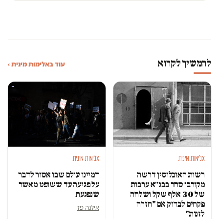
להמשיך לקרוא
עוד באלימות מינית ›
אלימות מינית
אלימות מינית
רשות האוכלוסין דרשה
דמיינו עולם שבו אסור לדבר
מקורבן סחר בבנ״א ערבות
על פגיעה עד ששופט מאשר
של 30 אלף שקל ושלחה
שנפגעת
פקחים לבדוק אם "חזרה
אילנה פז
לזנות"