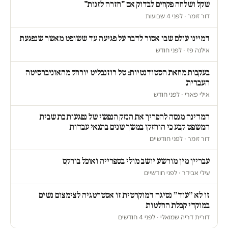
שקל ושלחה פקחים לבדוק אם "חזרה לזנות"
דור זומר · לפני 4 שבועות
דמיינו עולם שבו אסור לדבר על פגיעה עד ששופט מאשר שנפגעת
אילנה פז · לפני חודש
בעקבות מחאת הסטודנטיות: טל רוזנבליט יורחק מהאוניברסיטה
העברית
אילי פארי · לפני חודש
המדינה מנסה להפריך את הנזק הנפשי של נפגעות כת שבית
המשפט קבע כי הוחזקו במשך שנים בתנאי עבדות
דור זומר · לפני חודשיים
עבריין מין מורשע יושב מולי בספרייה ואוכל בורקס
עילי אבידר · לפני חודשיים
זו לא ״עוד״ נסיגה דמוקרטית זו אסטרטגיה לצימצום נשים
במוקדי קבלת החלטות
דורית דריה שמואלי · לפני 4 חודשים